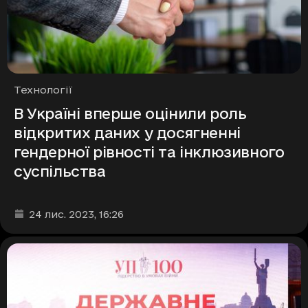
Рубрики
Технології
В Україні вперше оцінили роль
відкритих даних у досягненні
гендерної рівності та інклюзивного
суспільства
Дата та час публікації
:
24 лис. 2023
, 16:26