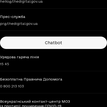
hello@thedigital.gov.ua
Прес-служба
pr@thedigital.gov.ua
Chatbots
Chatbot
Урядова гаряча лінія
15 45
Безоплатна Правнича Допомога
0 800 213 103
Всеукраїнський контакт-центр МОЗ
із протидії поширення COVID-19