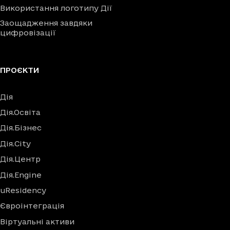
Використання логотипу Дії
Заощадження завдяки
цифровізації
ПРОЄКТИ
Дія
Дія.Освіта
Дія.Бізнес
Дія.City
Дія.Центр
Дія.Engine
uResidency
Євроінтеграція
Віртуальні активи