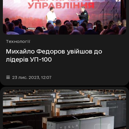
Рубрики
Технології
Михайло Федоров увійшов до
лідерів УП-100
Дата та час публікації
:
23 лис. 2023
, 12:07