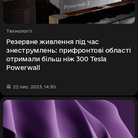
Рубрики
Технології
Резервне живлення під час
знеструмлень: прифронтові області
отримали більш ніж 300 Tesla
Powerwall
Дата та час публікації
:
22 лис. 2023
, 14:30