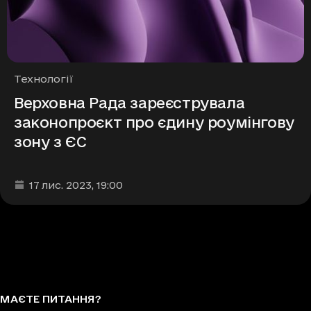
Рубрики
Технології
Верховна Рада зареєструвала
законопроєкт про єдину роумінгову
зону з ЄС
Дата та час публікації
:
17 лис. 2023
, 19:00
МАЄТЕ ПИТАННЯ?