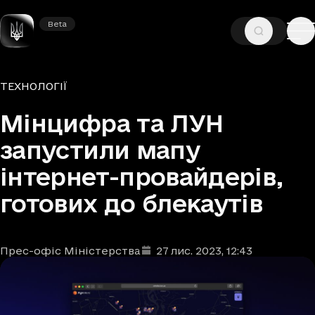
Beta
Beta
—
—
ГОЛОВНА
НОВИНИ
ТЕХНОЛОГІЇ
Рубрики
ТЕХНОЛОГІЇ
Мінцифра та ЛУН
запустили мапу
інтернет-провайдерів,
готових до блекаутів
Прес-офіс Міністерства
27 лис. 2023
, 12:43
Автори
Дата та час публікації
: