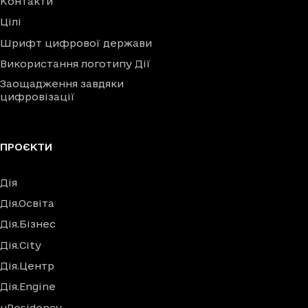
Контакти
Цілі
Шрифт цифрової держави
Використання логотипу Дії
Заощадження завдяки
цифровізації
ПРОЄКТИ
Дія
Дія.Освіта
Дія.Бізнес
Дія.City
Дія.Центр
Дія.Engine
uResidency