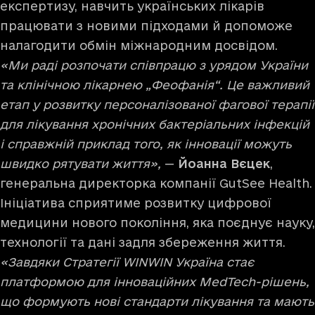
експертизу, навчить українських лікарів
працювати з новими підходами й допоможе
налагодити обмін міжнародним досвідом.
«Ми раді розпочати співпрацю з урядом України
та клінічною лікарнею „Феофанія“. Це важливий
етап у розвитку персоналізованої фагової терапії
для лікування хронічних бактеріальних інфекцій
і справжній приклад того, як інновації можуть
швидко рятувати життя»,
—
Йоанна Вєцек
,
генеральна директорка компанії GutSee Health.
Ініціатива сприятиме розвитку цифрової
медицини нового покоління, яка поєднує науку,
технології та дані задля збереження життя.
«Завдяки Стратегії WINWIN Україна стає
платформою для інноваційних MedTech-рішень,
що формують нові стандарти лікування та мають