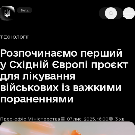
Beta
Beta
—
—
ГОЛОВНА
НОВИНИ
ТЕХНОЛОГІЇ
Рубрики
ТЕХНОЛОГІЇ
Розпочинаємо перший
у Східній Європі проєкт
для лікування
військових із важкими
пораненнями
Прес-офіс Міністерства
07 лис. 2025
, 16:00
3
хв
Автори
Дата та час публікації
Час читання
:
: