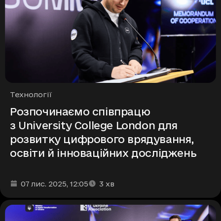
Рубрики
Технології
Розпочинаємо співпрацю
з University College London для
розвитку цифрового врядування,
освіти й інноваційних досліджень
Дата та час публікації
Час читання
:
:
07 лис. 2025
, 12:05
3
хв