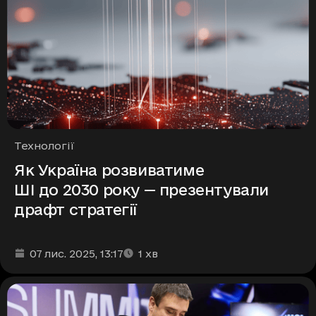
Рубрики
Технології
Як Україна розвиватиме
ШІ до 2030 року — презентували
драфт стратегії
Дата та час публікації
Час читання
:
:
07 лис. 2025
, 13:17
1
хв