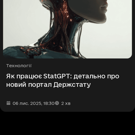
Рубрики
Технології
Як працює StatGPT: детально про
новий портал Держстату
Дата та час публікації
Час читання
:
:
06 лис. 2025
, 18:30
2
хв