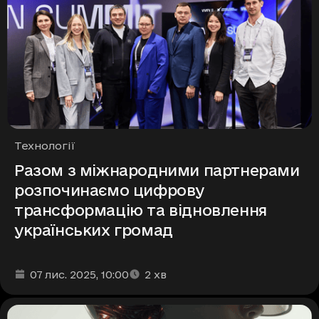
Рубрики
Технології
Разом з міжнародними партнерами
розпочинаємо цифрову
трансформацію та відновлення
українських громад
Дата та час публікації
Час читання
:
:
07 лис. 2025
, 10:00
2
хв