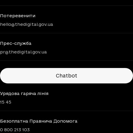
Потеревенити
hello@thedigital.gov.ua
Прес-служба
pr@thedigital.gov.ua
Chatbots
Chatbot
Урядова гаряча лінія
15 45
Безоплатна Правнича Допомога
0 800 213 103