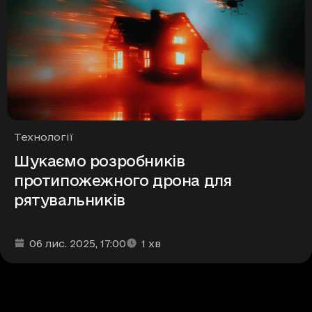
Рубрики
Технології
Шукаємо розробників
протипожежного дрона для
рятувальників
Дата та час публікації
Час читання
:
:
06 лис. 2025
, 17:00
1
хв