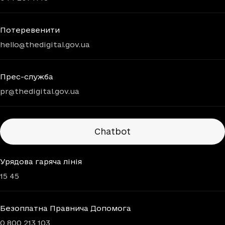
Потеревенити
hello@thedigital.gov.ua
Прес-служба
pr@thedigital.gov.ua
Chatbots
Chatbot
Урядова гаряча лінія
15 45
Безоплатна Правнича Допомога
0 800 213 103