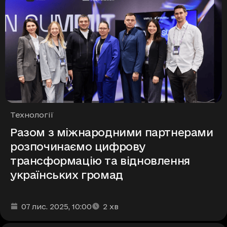
Рубрики
Технології
Разом з міжнародними партнерами
розпочинаємо цифрову
трансформацію та відновлення
українських громад
Дата та час публікації
Час читання
:
:
07 лис. 2025
, 10:00
2
хв