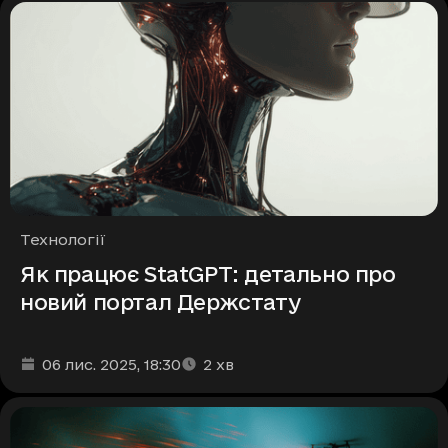
Рубрики
Технології
Як працює StatGPT: детально про
новий портал Держстату
Дата та час публікації
Час читання
:
:
06 лис. 2025
, 18:30
2
хв