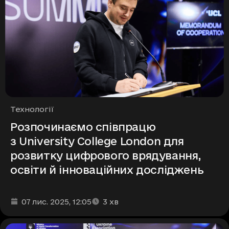
Рубрики
Технології
Розпочинаємо співпрацю
з University College London для
розвитку цифрового врядування,
освіти й інноваційних досліджень
Дата та час публікації
Час читання
:
:
07 лис. 2025
, 12:05
3
хв