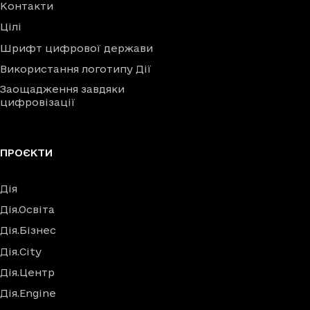
Контакти
Цілі
Шрифт цифрової держави
Використання логотипу Дії
Заощадження завдяки
цифровізації
ПРОЄКТИ
Дія
Дія.Освіта
Дія.Бізнес
Дія.City
Дія.Центр
Дія.Engine