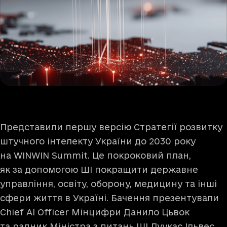
Представили першу версію Стратегії розвитку
штучного інтелекту України до 2030 року
на WINWIN Summit. Це покроковий план,
як за допомогою ШІ покращити державне
управління, освіту, оборону, медицину та інші
сфери життя в Україні. Бачення презентували
Chief AI Officer Мінцифри Данило Цьвок
та радник Міністра з питань ШІ Луукас Ільвес.