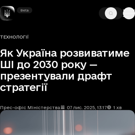
Beta
Beta
—
—
ГОЛОВНА
НОВИНИ
ТЕХНОЛОГІЇ
Рубрики
ТЕХНОЛОГІЇ
Як Україна розвиватиме
ШІ до 2030 року —
презентували драфт
стратегії
Прес-офіс Міністерства
07 лис. 2025
, 13:17
1
хв
Автори
Дата та час публікації
Час читання
:
: