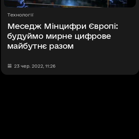
Рубрики
Технології
Меседж Мінцифри Європі:
будуймо мирне цифрове
майбутнє разом
Дата та час публікації
:
23 чер. 2022
, 11:26