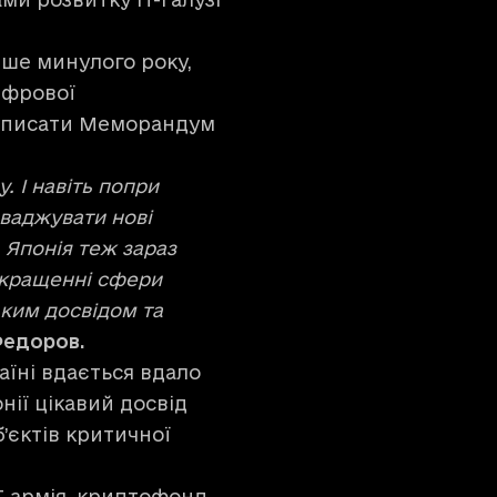
ише минулого року,
ифрової
підписати Меморандум
 І навіть попри
ваджувати нові
. Японія теж зараз
окращенні сфери
ьким досвідом та
едоров.
аїні вдається вдало
ії цікавий досвід
’єктів критичної
ІТ армія, криптофонд,