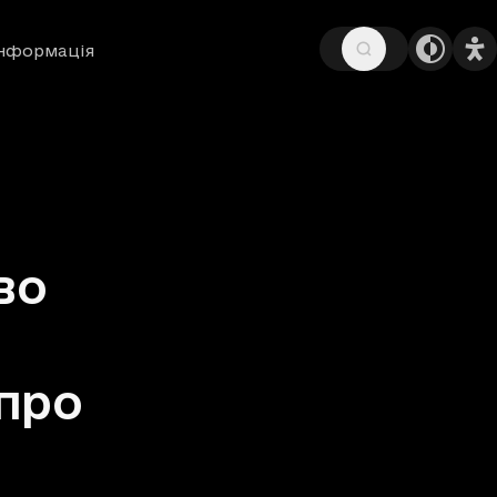
інформація
во
про