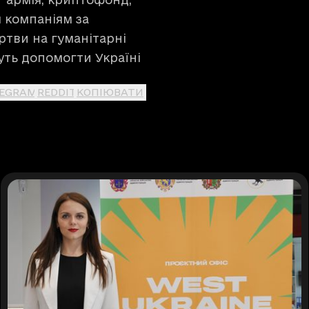
м компаніям за
ртви на гуманітарні
жуть допомогти Україні
LEGRAM
REDDIT
КОПІЮВАТИ