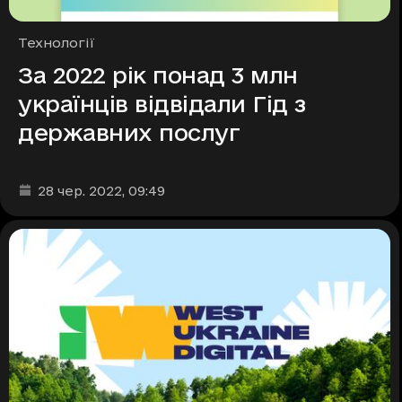
Рубрики
Технології
За 2022 рік понад 3 млн
українців відвідали Гід з
державних послуг
Дата та час публікації
:
28 чер. 2022
, 09:49