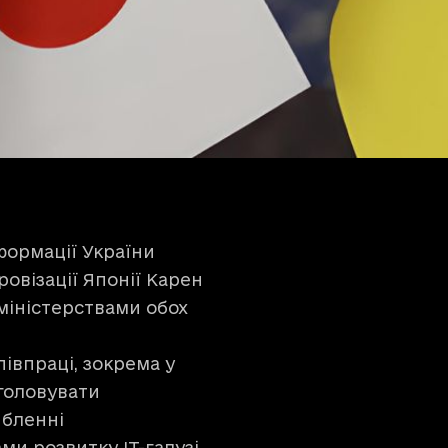
формації України
овізації Японії Карен
міністерствами обох
півпраці, зокрема у
 головувати
ибленні
и розвитку IT-галузі