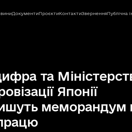
вини
Документи
Проєкти
Контакти
Звернення
Публічна 
ифра та Міністерст
овізації Японії
пишуть меморандум 
працю