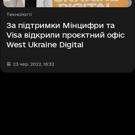
Рубрики
Технології
За підтримки Мінцифри та
Visa відкрили проєктний офіс
West Ukraine Digital
Дата та час публікації
:
23 чер. 2022
, 16:32