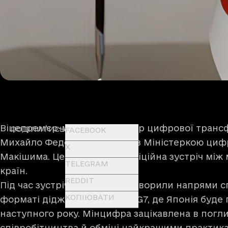
Віцепрем'єр-міністр — Міністр цифрової транс
ПОДІЛИТИСЬ
FACEBOOK
Михайло Федоров зустрівся з Міністеркою цифр
X
Макішима. Це була перша офіційна зустріч між 
TELEGRAM
країн.
REDDIT
Під час зустрічі міністри обговорили напрями с
КОПІЮВАТИ
форматі діджитал, міністрів G7, де Японія буде
наступного року. Мінцифра зацікавлена в погл
співробітництва й обміні найкращими практикам