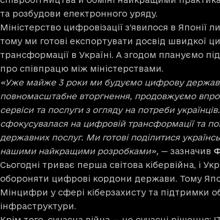
та розбудови електронного уряду.
Міністерство цифровізації з’явилося в Японії л
тому ми готові експортувати досвід швидкої ц
трансформації в Україні. А згодом плануємо 
про співпрацю між міністерствами.
«Уже майже 3 роки ми будуємо цифрову державу.
повномасштабне вторгнення, продовжуємо впро
сервіси та послуги з огляду на потреби українців
сфокусувалася на цифровій трансформації та п
державних послуг. Ми готові поділитися українс
нашими найкращими розробками»,
— зазначив
Ф
Сьогодні триває перша світова кібервійна, і Укр
обороняти цифрові кордони держави. Тому Япон
Мінцифри у сфері кіберзахисту та підтримки об
інфраструктури.
Крім того, сучасна війна — це сучасні рішення: 