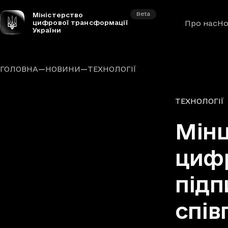
Beta
Міністерство
цифрової трансформації
Про нас
Но
України
—
—
ГОЛОВНА
НОВИНИ
ТЕХНОЛОГІЇ
Рубрики
ТЕХНОЛОГІЇ
Мінц
цифр
під
спів