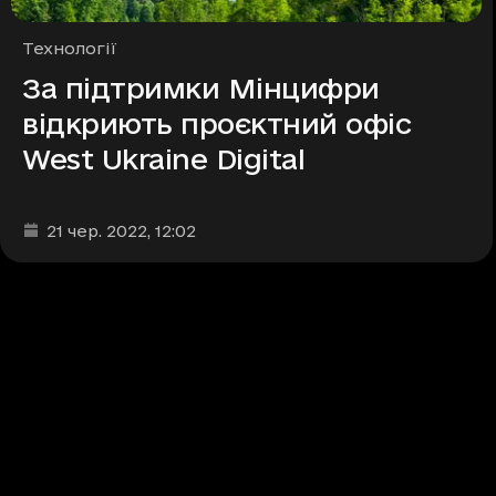
Рубрики
Технології
За підтримки Мінцифри
відкриють проєктний офіс
West Ukraine Digital
Дата та час публікації
:
21 чер. 2022
, 12:02