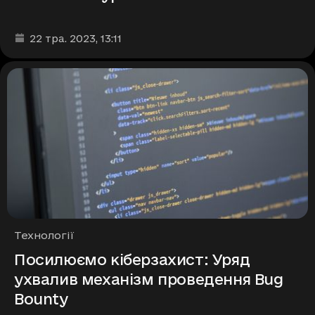
Дата та час публікації
:
22 тра. 2023
, 13:11
Рубрики
Технології
Посилюємо кіберзахист: Уряд
ухвалив механізм проведення Bug
Bounty