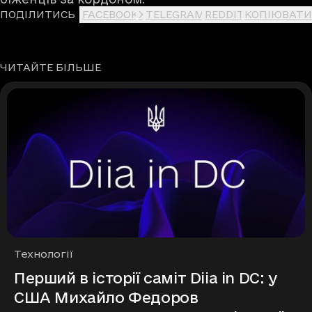
ПОДІЛИТИСЬ
FACEBOOK
X
TELEGRAM
REDDIT
КОПІЮВАТИ
ЧИТАЙТЕ БІЛЬШЕ
Рубрики
Технології
Перший в історії саміт Diia in DC: у
США Михайло Федоров