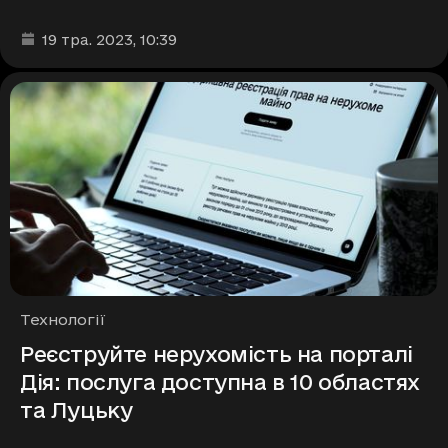
Дата та час публікації
:
19 тра. 2023
, 10:39
Рубрики
Технології
Реєструйте нерухомість на порталі
Дія: послуга доступна в 10 областях
та Луцьку