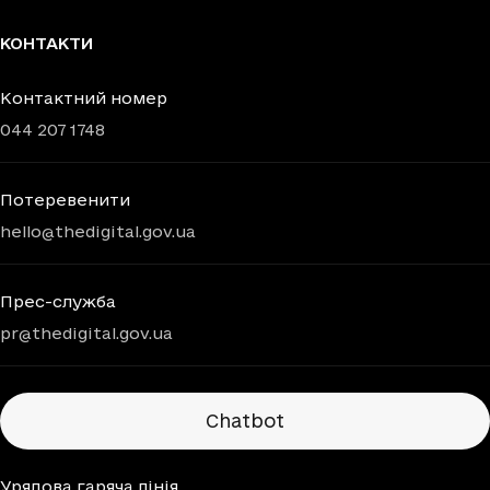
КОНТАКТИ
Контактний номер
044 207 1748
Потеревенити
hello@thedigital.gov.ua
Прес-служба
pr@thedigital.gov.ua
Chatbots
Chatbot
Урядова гаряча лінія