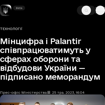
Beta
Beta
—
—
ГОЛОВНА
НОВИНИ
ТЕХНОЛОГІЇ
Рубрики
ТЕХНОЛОГІЇ
Мінцифра і Palantir
співпрацюватимуть у
сферах оборони та
відбудови України —
підписано меморандум
Прес-офіс Міністерства
25 тра. 2023
, 16:04
Автори
Дата та час публікації
: