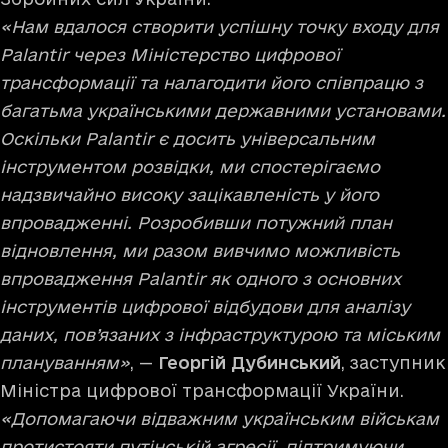
«Нам вдалося створити успішну точку входу для
Palantir через Міністерство цифрової
трансформації та налагодити його співпрацю з
багатьма українськими державними установами.
Оскільки Palantir є досить універсальним
інструментом розвідки, ми спостерігаємо
надзвичайно високу зацікавленість у його
впровадженні. Розробивши потужний план
відновлення, ми разом вивчимо можливість
впровадження Palantir як одного з основних
інструментів цифрової відбудови для аналізу
даних, пов’язаних з інфраструктурою та міським
плануванням»
, —
Георгій Дубинський
, заступник
Міністра цифрової трансформації України.
«Допомагаючи відважним українським військам
протистояти путінській агресії, підтримуючи