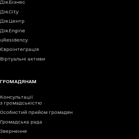
Дія.Бізнес
Дія.City
Дія.Центр
Дія.Engine
uResidency
Євроінтеграція
Віртуальні активи
ГРОМАДЯНАМ
Консультації
з громадськістю
Особистий прийом громадян
Громадська рада
Звернення