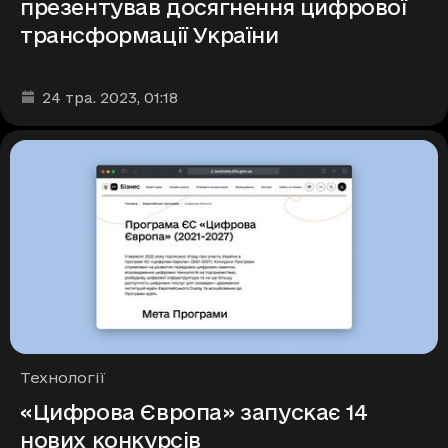
презентував досягнення цифрової
трансформації України
Дата та час публікації
:
24 тра. 2023
, 01:18
Рубрики
Технології
«Цифрова Європа» запускає 14
нових конкурсів