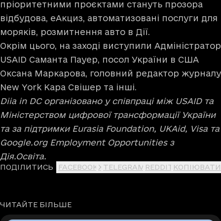
пріоритетними проєктами стануть прозора
відбудова, еАкциз, автоматизовані послуги для
моряків, розмитнення авто в Дії.
Окрім цього, на заході виступили Адміністратор
USAID Саманта Пауер, посол України в США
Оксана Маркарова, головний редактор журналу
New York Кара Свішер та інші.
Diia in DC організовано у співпраці між USAID та
Міністерством цифрової трансформації України
та за підтримки Eurasia Foundation, UKAid, Visa та
Google.org Employment Opportunities з
Дія.Освіта.
ПОДІЛИТИСЬ
FACEBOOK
X
TELEGRAM
REDDIT
КОПІЮВАТИ
ЧИТАЙТЕ БІЛЬШЕ