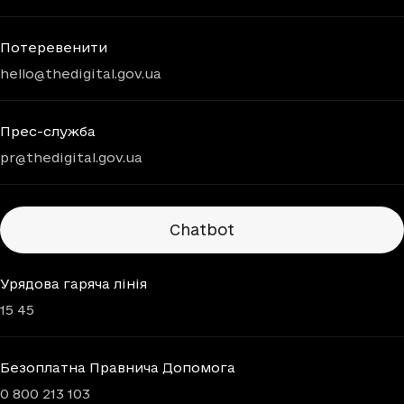
Потеревенити
hello@thedigital.gov.ua
Прес-служба
pr@thedigital.gov.ua
Chatbots
Chatbot
Урядова гаряча лінія
15 45
Безоплатна Правнича Допомога
0 800 213 103