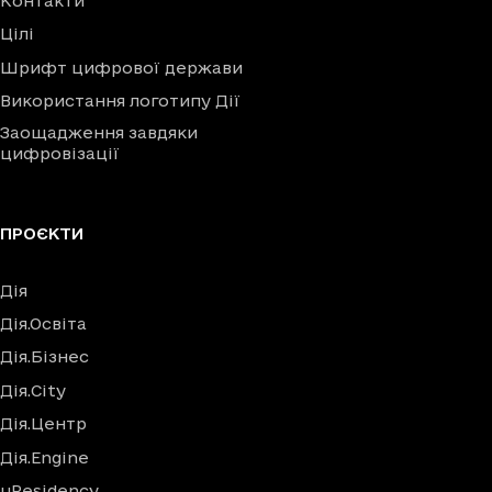
Контакти
Цілі
Шрифт цифрової держави
Використання логотипу Дії
Заощадження завдяки
цифровізації
ПРОЄКТИ
Дія
Дія.Освіта
Дія.Бізнес
Дія.City
Дія.Центр
Дія.Engine
uResidency