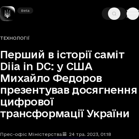
Beta
Beta
—
—
ГОЛОВНА
НОВИНИ
ТЕХНОЛОГІЇ
Рубрики
ТЕХНОЛОГІЇ
Перший в історії саміт
Diia in DC: у США
Михайло Федоров
презентував досягнення
цифрової
трансформації України
Прес-офіс Міністерства
24 тра. 2023
, 01:18
Автори
Дата та час публікації
: