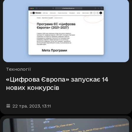
Рубрики
Технології
«Цифрова Європа» запускає 14
нових конкурсів
Дата та час публікації
:
22 тра. 2023
, 13:11