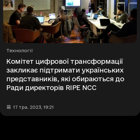
Рубрики
Технології
Комітет цифрової трансформації
закликає підтримати українських
представників, які обираються до
Ради директорів RIPE NCC
Дата та час публікації
:
17 тра. 2023
, 19:21