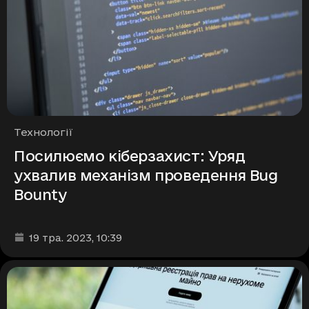
Рубрики
Технології
Посилюємо кіберзахист: Уряд
ухвалив механізм проведення Bug
Bounty
Дата та час публікації
:
19 тра. 2023
, 10:39