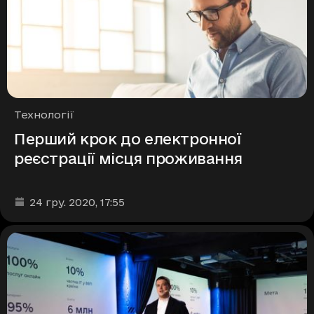
Рубрики
Технології
Перший крок до електронної
реєстрації місця проживання
Дата та час публікації
:
24 гру. 2020
, 17:55