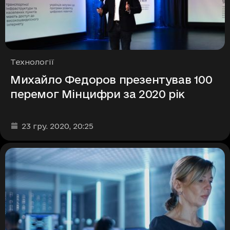
Рубрики
Технології
Михайло Федоров презентував 100
перемог Мінцифри за 2020 рік
Дата та час публікації
:
23 гру. 2020
, 20:25