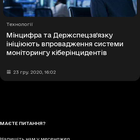
Рубрики
Технології
Мінцифра та Держспецзв'язку
ініціюють впровадження системи
моніторингу кіберінцидентів
Дата та час публікації
:
23 гру. 2020
, 16:02
МАЄТЕ ПИТАННЯ?
Напишіть нам у месенджер