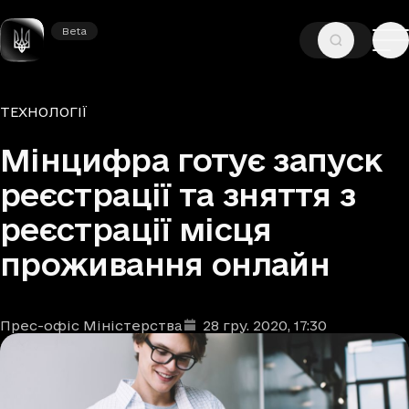
Beta
Beta
—
—
ГОЛОВНА
НОВИНИ
ТЕХНОЛОГІЇ
Рубрики
ТЕХНОЛОГІЇ
Мінцифра готує запуск
реєстрації та зняття з
реєстрації місця
проживання онлайн
Прес-офіс Міністерства
28 гру. 2020
, 17:30
Автори
Дата та час публікації
: