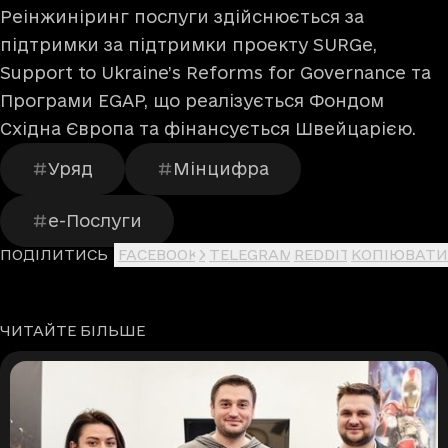
Реінжиніринг послуги здійснюється за
підтримки за підтримки проекту SURGe,
Support to Ukraine’s Reforms for Governance та
Програми EGAP, що реалізується Фондом
Східна Європа та фінансується Швейцарією.
Уряд
Мінцифра
е-Послуги
ПОДІЛИТИСЬ
FACEBOOK
X
TELEGRAM
REDDIT
КОПІЮВАТИ
ЧИТАЙТЕ БІЛЬШЕ