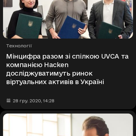
Рубрики
Технології
Мінцифра разом зі спілкою UVCA та
компанією Hacken
досліджуватимуть ринок
віртуальних активів в Україні
Дата та час публікації
:
28 гру. 2020
, 14:28