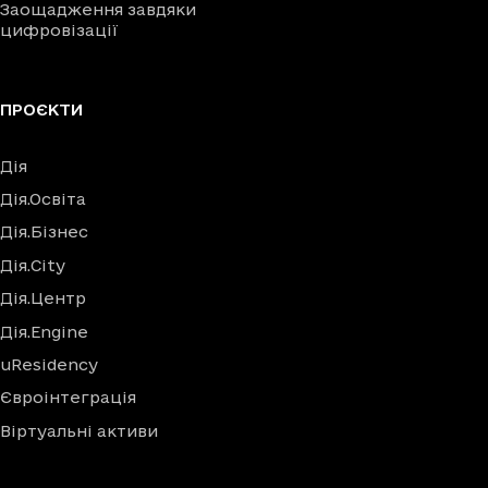
Заощадження завдяки
цифровізації
ПРОЄКТИ
Дія
Дія.Освіта
Дія.Бізнес
Дія.City
Дія.Центр
Дія.Engine
uResidency
Євроінтеграція
Віртуальні активи