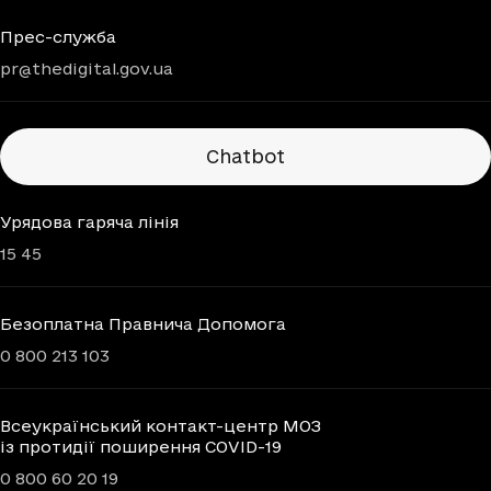
Прес-служба
pr@thedigital.gov.ua
Chatbots
Chatbot
Урядова гаряча лінія
15 45
Безоплатна Правнича Допомога
0 800 213 103
Всеукраїнський контакт-центр МОЗ
із протидії поширення COVID-19
0 800 60 20 19