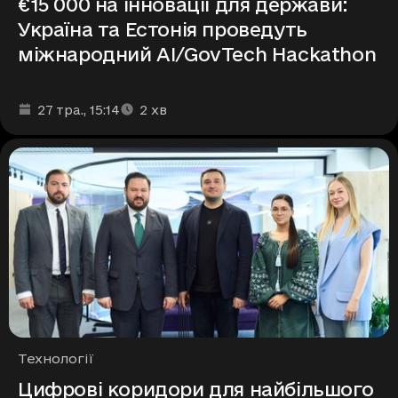
€15 000 на інновації для держави:
Україна та Естонія проведуть
міжнародний AI/GovTech Hackathon
Дата та час публікації
Час читання
:
:
27 тра.
, 15:14
2
хв
Рубрики
Технології
Цифрові коридори для найбільшого