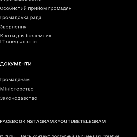
Особистий прийом громадян
Громадська рада
Звернення
Квоти для іноземних
IT спеціалістів
ДОКУМЕНТИ
Громадянам
Міністерство
Законодавство
FACEBOOK
INSTAGRAM
X
YOUTUBE
TELEGRAM
©
2026
Весь контент доступний за ліцензією Creative