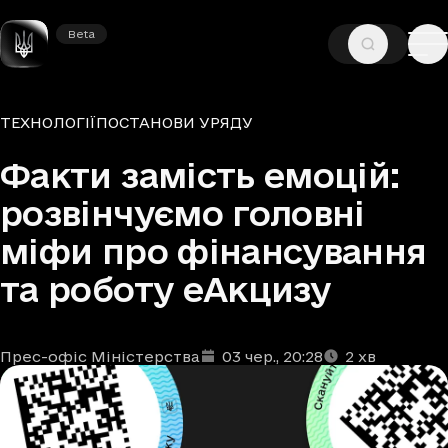
Beta
Beta
—
—
ГОЛОВНА
НОВИНИ
ТЕХНОЛОГІЇ
Рубрики
ТЕХНОЛОГІЇ
ПОСТАНОВИ УРЯДУ
Факти замість емоцій:
розвінчуємо головні
міфи про фінансування
та роботу еАкцизу
Прес-офіс Міністерства
03 чер.
, 20:28
2
хв
Автори
Дата та час публікації
Час читання
:
: