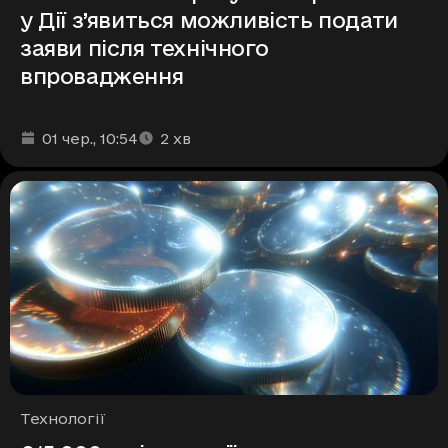
у Дії з’явиться можливість подати
заяви після технічного
впровадження
Дата та час публікації
Час читання
:
:
01 чер.
, 10:54
2
хв
Рубрики
Технології