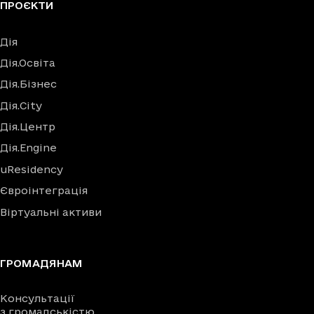
ПРОЄКТИ
Дія
Дія.Освіта
Дія.Бізнес
Дія.City
Дія.Центр
Дія.Engine
uResidency
Євроінтеграція
Віртуальні активи
ГРОМАДЯНАМ
Консультації
з громадськістю