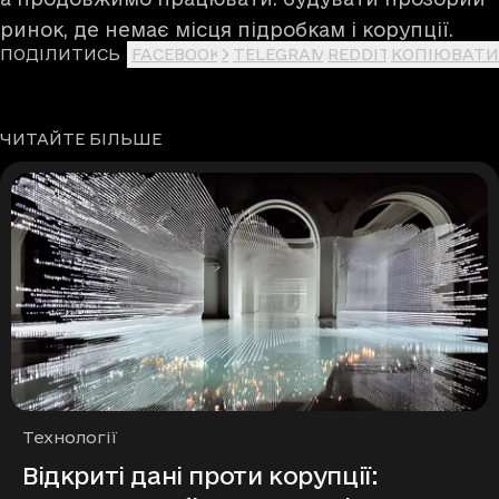
ринок, де немає місця підробкам і корупції.
ПОДІЛИТИСЬ
FACEBOOK
X
TELEGRAM
REDDIT
КОПІЮВАТИ
ЧИТАЙТЕ БІЛЬШЕ
Рубрики
Технології
Відкриті дані проти корупції: