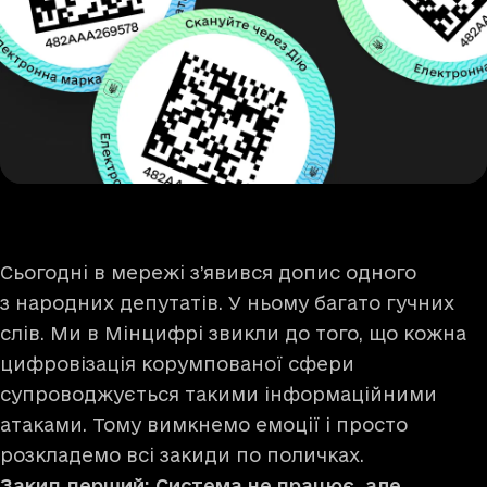
Сьогодні в мережі з’явився допис одного
з народних депутатів. У ньому багато гучних
слів. Ми в Мінцифрі звикли до того, що кожна
цифровізація корумпованої сфери
супроводжується такими інформаційними
атаками. Тому вимкнемо емоції і просто
розкладемо всі закиди по поличках.
Закид перший: Система не працює, але