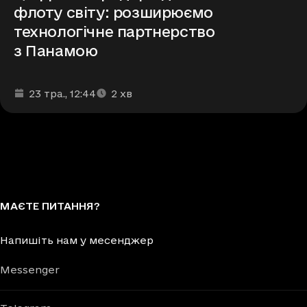
флоту світу: розширюємо
технологічне партнерство
з Панамою
Дата та час публікації
Час читання
:
:
23 тра.
, 12:44
2
хв
МАЄТЕ ПИТАННЯ?
Напишіть нам у месенджер
Messenger