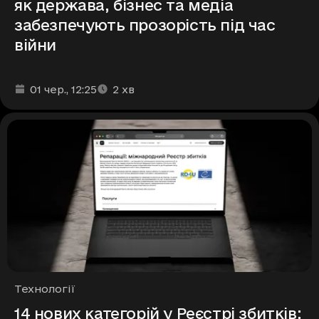
як держава, бізнес та медіа
забезпечують прозорість під час
війни
Дата та час публікації
Час читання
:
:
01 чер.
, 12:25
2
хв
Рубрики
Технології
14 нових категорій у Реєстрі збитків: