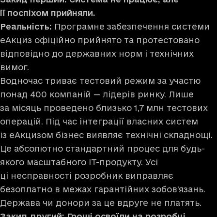
її поспіхом прийняли.
Реальність:
Програмне забезпечення системи
еАкциз офіційно прийнято та протестовано
відповідно до державних норм і технічних
вимог.
Водночас триває тестовий режим за участю
понад 400 компаній — лідерів ринку. Лише
за місяць проведено близько 1,7 млн тестових
операцій. Під час інтеграції власних систем
із еАкцизом бізнес виявляє технічні складнощі.
Це абсолютно стандартний процес для будь-
якого масштабного ІТ-продукту. Усі
ці несправності розробник виправляє
безоплатно в межах гарантійних зобов’язань.
Держава чи донори за це вдруге не платять.
Закид другий: Гроші освоїли на розробці,