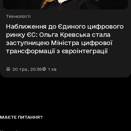
Рубрики
Технології
Наближення до Єдиного цифрового
ринку ЄС: Ольга Кревська стала
заступницею Міністра цифрової
трансформації з євроінтеграції
Дата та час публікації
Час читання
:
:
20 тра.
, 20:36
1
хв
МАЄТЕ ПИТАННЯ?