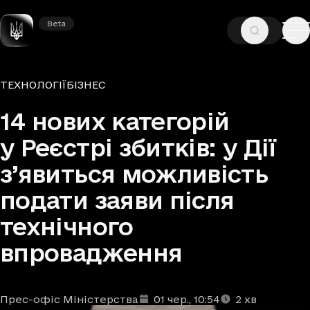
Beta
Beta
—
—
ГОЛОВНА
НОВИНИ
ТЕХНОЛОГІЇ
Рубрики
ТЕХНОЛОГІЇ
БІЗНЕС
14 нових категорій
у Реєстрі збитків: у Дії
з’явиться можливість
подати заяви після
технічного
впровадження
Прес-офіс Міністерства
01 чер.
, 10:54
2
хв
Автори
Дата та час публікації
Час читання
:
: