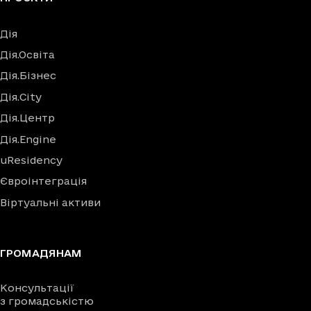
Дія
Дія.Освіта
Дія.Бізнес
Дія.City
Дія.Центр
Дія.Engine
uResidency
Євроінтеграція
Віртуальні активи
ГРОМАДЯНАМ
Консультації
з громадськістю