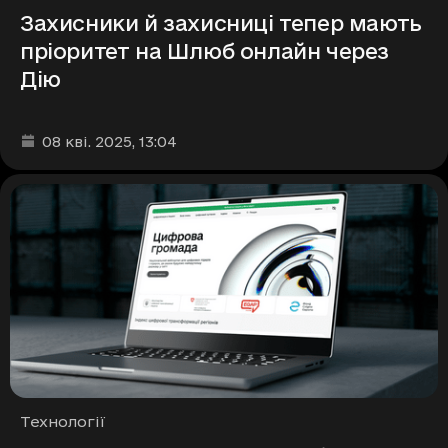
Захисники й захисниці тепер мають
пріоритет на Шлюб онлайн через
Дію
Дата та час публікації
:
08 кві. 2025
, 13:04
Рубрики
Технології