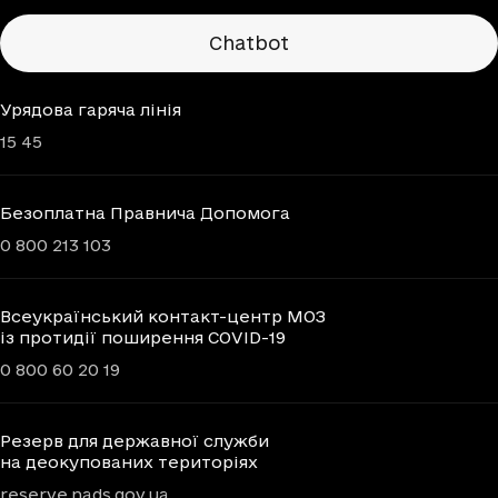
Chatbots
Chatbot
Урядова гаряча лінія
15 45
Безоплатна Правнича Допомога
0 800 213 103
Всеукраїнський контакт-центр МОЗ
із протидії поширення COVID-19
0 800 60 20 19
Резерв для державної служби
на деокупованих територіях
reserve.nads.gov.ua