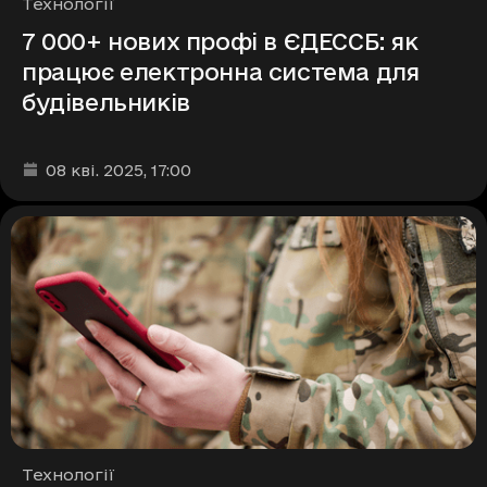
Рубрики
Технології
7 000+ нових профі в ЄДЕССБ: як
працює електронна система для
будівельників
Дата та час публікації
:
08 кві. 2025
, 17:00
Рубрики
Технології