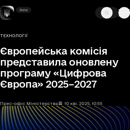
Beta
Beta
—
—
ГОЛОВНА
НОВИНИ
ТЕХНОЛОГІЇ
Рубрики
ТЕХНОЛОГІЇ
Європейська комісія
представила оновлену
програму «Цифрова
Європа» 2025–2027
Прес-офіс Міністерства
10 кві. 2025
, 10:55
Автори
Дата та час публікації
: