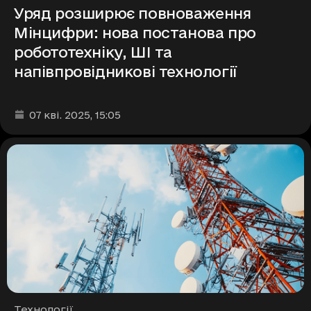
Уряд розширює повноваження
Мінцифри: нова постанова про
робототехніку, ШІ та
напівпровідникові технології
Дата та час публікації
:
07 кві. 2025
, 15:05
Рубрики
Технології