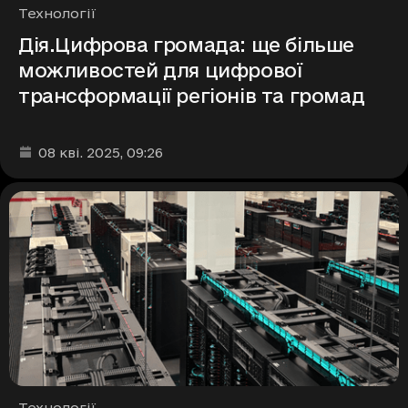
Рубрики
Технології
Дія.Цифрова громада: ще більше
можливостей для цифрової
трансформації регіонів та громад
Дата та час публікації
:
08 кві. 2025
, 09:26
Рубрики
Технології