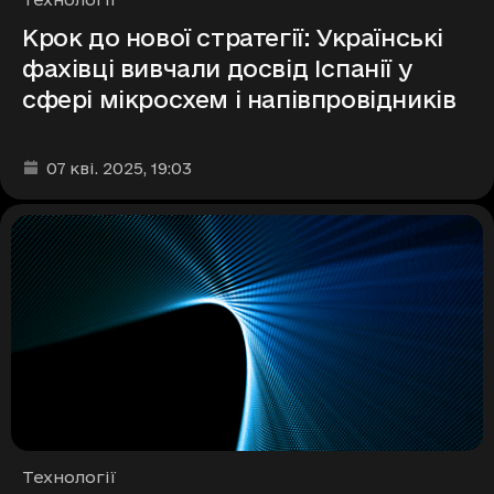
Крок до нової стратегії: Українські
фахівці вивчали досвід Іспанії у
сфері мікросхем і напівпровідників
Дата та час публікації
:
07 кві. 2025
, 19:03
Рубрики
Технології