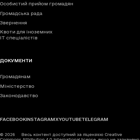
Особистий прийом громадян
Громадська рада
Звернення
Квоти для іноземних
IT спеціалістів
ДОКУМЕНТИ
Громадянам
Міністерство
Законодавство
FACEBOOK
INSTAGRAM
X
YOUTUBE
TELEGRAM
©
2026
Весь контент доступний за ліцензією Creative
Commons Attribution 4.0 International license, якщо не зазначено