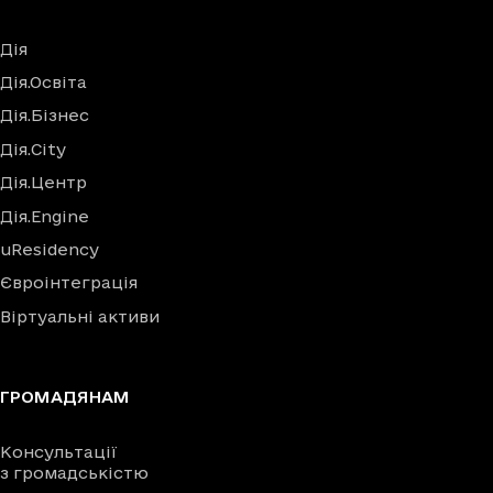
Дія
Дія.Освіта
Дія.Бізнес
Дія.City
Дія.Центр
Дія.Engine
uResidency
Євроінтеграція
Віртуальні активи
ГРОМАДЯНАМ
Консультації
з громадськістю