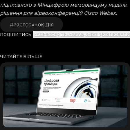
підписаного з Мінцифрою меморандуму надала
рішення для відеоконференцій Cisco Webex.
застосунок Дія
ПОДІЛИТИСЬ
FACEBOOK
X
TELEGRAM
REDDIT
КОПІЮВАТИ
ЧИТАЙТЕ БІЛЬШЕ