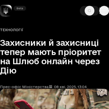
Beta
Beta
—
—
ГОЛОВНА
НОВИНИ
ТЕХНОЛОГІЇ
Рубрики
ТЕХНОЛОГІЇ
Захисники й захисниці
тепер мають пріоритет
на Шлюб онлайн через
Дію
Прес-офіс Міністерства
08 кві. 2025
, 13:04
Автори
Дата та час публікації
: