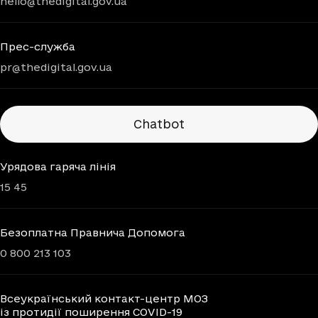
hello@thedigital.gov.ua
Прес-служба
pr@thedigital.gov.ua
Chatbots
Chatbot
Урядова гаряча лінія
15 45
Безоплатна Правнича Допомога
0 800 213 103
Всеукраїнський контакт-центр МОЗ
із протидії поширення COVID-19