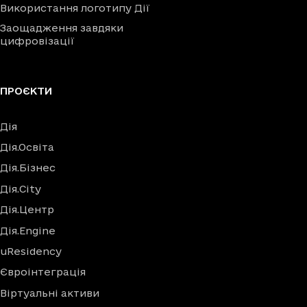
Використання логотипу Дії
Заощадження завдяки
цифровізації
ПРОЄКТИ
Дія
Дія.Освіта
Дія.Бізнес
Дія.City
Дія.Центр
Дія.Engine
uResidency
Євроінтеграція
Віртуальні активи