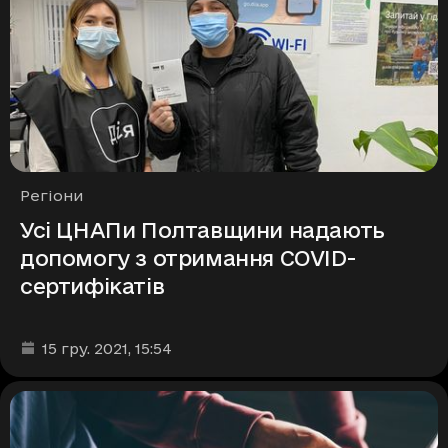
Рубрики
Регіони
Усі ЦНАПи Полтавщини надають
допомогу з отримання СOVID-
сертифікатів
Дата та час публікації
:
15 гру. 2021
, 15:54