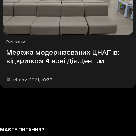
Рубрики
Регіони
Мережа модернізованих ЦНАПів:
відкрилося 4 нові Дія.Центри
Дата та час публікації
:
14 гру. 2021
, 10:33
МАЄТЕ ПИТАННЯ?