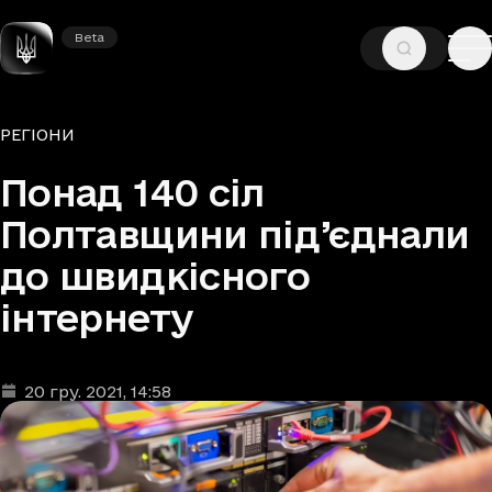
Beta
Beta
—
—
ГОЛОВНА
НОВИНИ
РЕГІОНИ
Рубрики
РЕГІОНИ
Понад 140 сіл
Полтавщини під’єднали
до швидкісного
інтернету
20 гру. 2021
, 14:58
Дата та час публікації
: