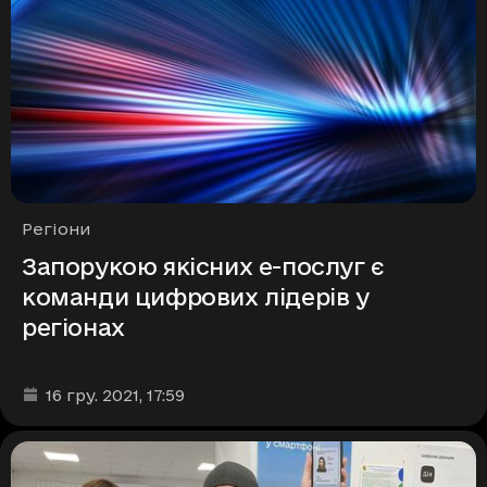
Рубрики
Регіони
Запорукою якісних е-послуг є
команди цифрових лідерів у
регіонах
Дата та час публікації
:
16 гру. 2021
, 17:59