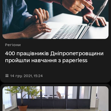
Рубрики
Регіони
400 працівників Дніпропетровщини
пройшли навчання з paperless
Дата та час публікації
:
14 гру. 2021
, 15:24