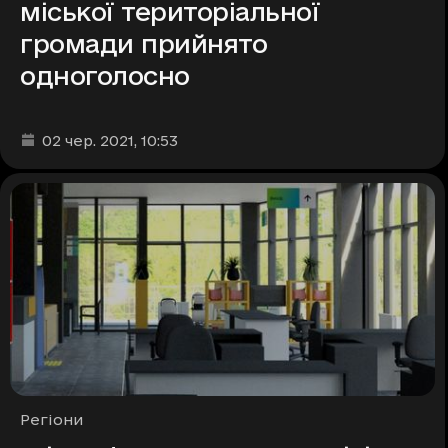
міської територіальної
громади прийнято
одноголосно
Дата та час публікації
:
02 чер. 2021
, 10:53
Рубрики
Регіони