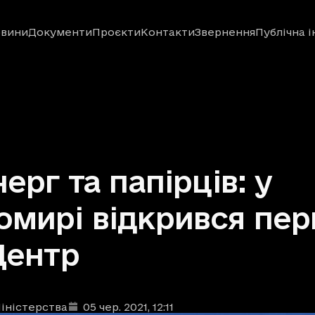
вини
Документи
Проєкти
Контакти
Звернення
Публічна 
черг та папірців: у
мирі відкрився пе
Центр
іністерства
05 чер. 2021
, 12:11
ублікації
: