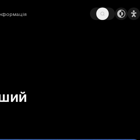
інформація
рший