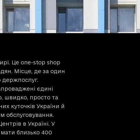
рі. Це one-stop shop
дян. Місце, де за один
о держпослуг.
запроваджені єдині
, швидко, просто та
них куточків України й
нем обслуговування.
нтрів в Україні. У
имати близько 400