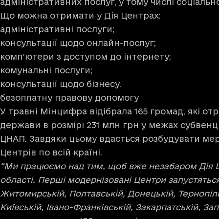
адміністративних послуг, у тому числі соціальн
Що можна отримати у Дія Центрах:
адміністративні послуги;
консультації щодо онлайн-послуг;
комп’ютери з доступом до інтернету;
комунальні послуги;
консультації щодо бізнесу.
безоплатну правову допомогу
У травні Мінцифра відібрала 165 громад, які о
держави в розмірі 231 млн грн у межах субвенц
ЦНАП. Завдяки цьому вдасться розбудувати ме
Центрів по всій країні.
“Ми працюємо над тим, щоб вже незабаром Дія Ц
області. Перші модернізовані Центри запустяться
Житомирській, Полтавській, Донецькій, Тернопільс
Київській, Івано-Франківській, Закарпатській, За