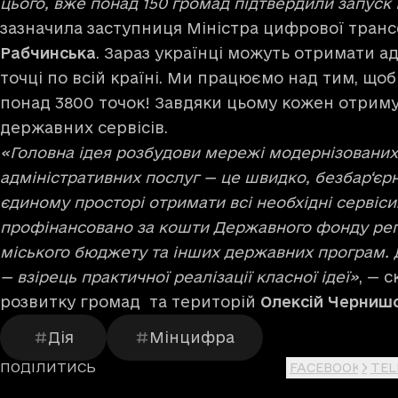
цього, вже понад 150 громад підтвердили запуск 
зазначила заступниця Міністра цифрової тран
Рабчинська
. Зараз українці можуть отримати ад
точці по всій країні. Ми працюємо над тим, що
понад 3800 точок! Завдяки цьому кожен отриму
державних сервісів.
«Головна ідея розбудови мережі модернізованих
адміністративних послуг — це швидко, безбар‘єрн
єдиному просторі отримати всі необхідні сервіси.
профінансовано за кошти Державного фонду регі
міського бюджету та інших державних програм. 
— взірець практичної реалізації класної ідеї»
, — 
розвитку громад та територій
Олексій Черниш
Дія
Мінцифра
ПОДІЛИТИСЬ
FACEBOOK
X
TE