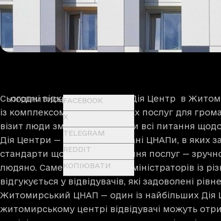
Сьогодні відкрився перший Дія Центр в Житоми
ПОДІЛИТИСЬ
FACEBOOK
із комплексом усіх необхідних послуг для грома
X
візит люди зможуть вирішити всі питання щод
TELEGRAM
Дія Центри — це модернізовані ЦНАПи, в яких 
REDDIT
стандарти щодо якості надання послуг — зручно
КОПІЮВАТИ
людяно. Саме це об’єднує адміністраторів із різ
відгукується у відвідувачів, які задоволені рів
Житомирський ЦНАП — один із найбільших Дія Це
житомирському центрі відвідувачі можуть отр