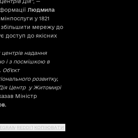
Центрів Дія”
, —
сформації
Людмила
мінпослуги у 1821
б збільшити мережу до
є доступ до якісних
 центрів надання
о і з посмішкою в
 Об’єкт
онального розвитку,
Дія Центр у Житомирі
сказав Міністр
ов.
LEGRAM
REDDIT
КОПІЮВАТИ