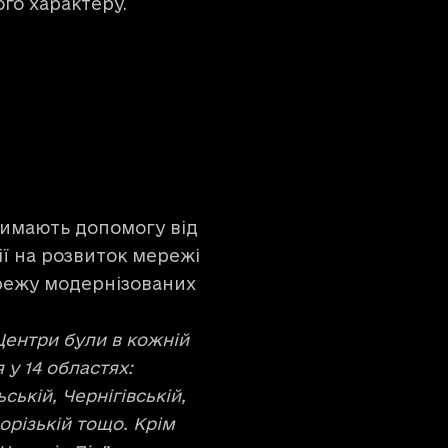
ого характеру.
тримають допомогу від
ії на розвиток мережі
режу модернізованих
ентри були в кожній
 у 14 областях:
ькій, Чернігівській,
порізькій тощо. Крім