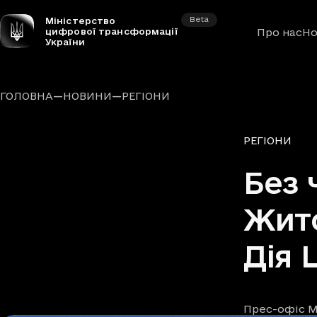
Beta
Міністерство
цифрової трансформації
Про нас
Но
України
—
—
ГОЛОВНА
НОВИНИ
РЕГІОНИ
Рубрики
РЕГІОНИ
Без 
Жито
Дія 
Прес-офіс М
Автори
Дата та час п