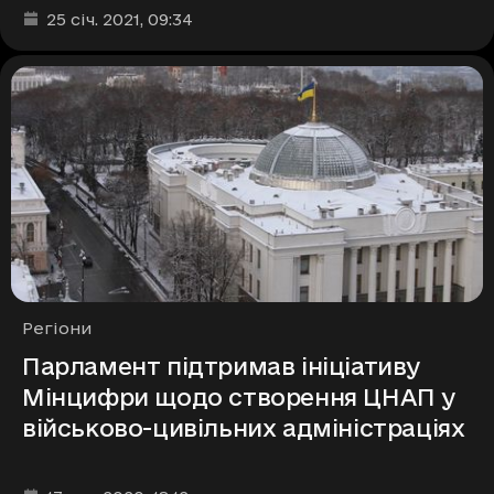
Дата та час публікації
:
25 січ. 2021
, 09:34
Рубрики
Регіони
Парламент підтримав ініціативу
Мінцифри щодо створення ЦНАП у
військово-цивільних адміністраціях