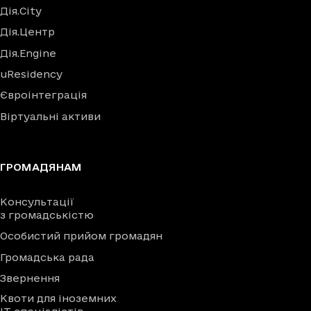
Дія.City
Дія.Центр
Дія.Engine
uResidency
Євроінтеграція
Віртуальні активи
ГРОМАДЯНАМ
Консультації
з громадськістю
Особистий прийом громадян
Громадська рада
Звернення
Квоти для іноземних