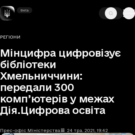
Beta
Beta
—
—
ГОЛОВНА
НОВИНИ
РЕГІОНИ
Рубрики
РЕГІОНИ
Мінцифра цифровізує
бібліотеки
Хмельниччини:
передали 300
комп’ютерів у межах
Дія.Цифрова освіта
Прес-офіс Міністерства
24 тра. 2021
, 19:42
Автори
Дата та час публікації
: