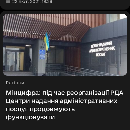
Дата та час публікації
:
22 лют. 2021
, 19:28
Рубрики
Регіони
Мінцифра: під час реорганізації РДА
Центри надання адміністративних
послуг продовжують
функціонувати