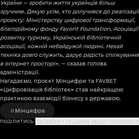
України — зробити життя українців більш
зручним. Дякую усім, хто долучився до реалізації
проекту: Міністерству цифрової трансформації,
благодійному фонду Favorit Foundation, Асоціації
розвитку туризму, Українській бібліотечній
асоціації, кожній небайдужій людині. Нехай
техніка довго служить, дарує радість спілкування
в Інтернет просторі»
, — сказав голова
адміністрації.
Нагадаємо, проєкт Мінцифри та FAVBET
«Цифровізація бібліотек»
став
найкращою
практикою взаємодії бізнесу з державою.
Мінцифра
ПОДІЛИТИСЬ
FACEBOOK
X
TELEGRAM
REDDIT
КОПІЮВАТИ