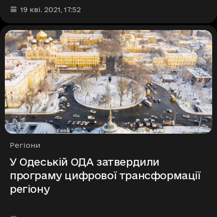
Дата та час публікації
:
19 кві. 2021
, 17:52
Рубрики
Регіони
У Одеській ОДА затвердили
програму цифрової трансформації
регіону