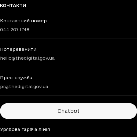
КОНТАКТИ
Контактний номер
044 207 1748
Потеревенити
hello@thedigital.gov.ua
Прес-служба
pr@thedigital.gov.ua
Chatbots
Chatbot
Урядова гаряча лінія