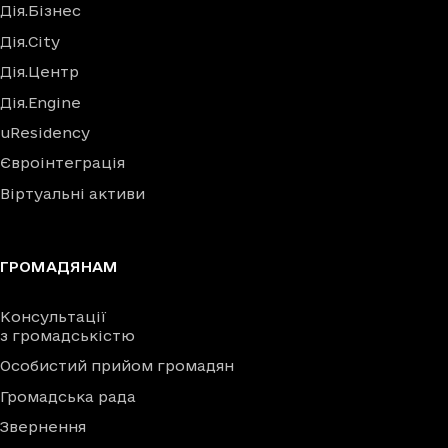
Дія.Бізнес
Дія.City
Дія.Центр
Дія.Engine
uResidency
Євроінтеграція
Віртуальні активи
ГРОМАДЯНАМ
Консультації
з громадськістю
Особистий прийом громадян
Громадська рада
Звернення