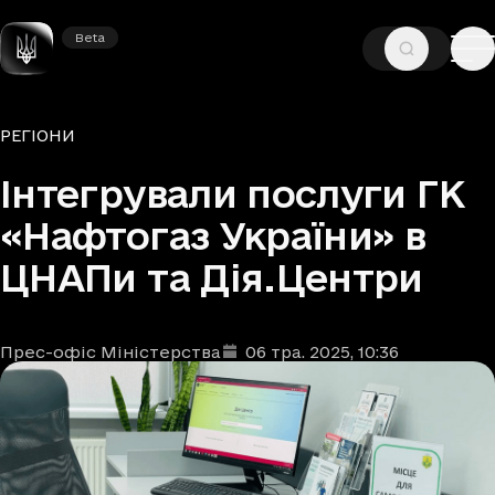
Beta
Beta
—
—
ГОЛОВНА
НОВИНИ
РЕГІОНИ
Рубрики
РЕГІОНИ
Інтегрували послуги ГК
«Нафтогаз України» в
ЦНАПи та Дія.Центри
Прес-офіс Міністерства
06 тра. 2025
, 10:36
Автори
Дата та час публікації
: