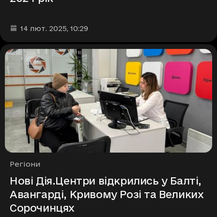
Дата та час публікації
:
14 лют. 2025
, 10:29
Рубрики
Регіони
Нові Дія.Центри відкрились у Балті,
Авангарді, Кривому Розі та Великих
Сорочинцях