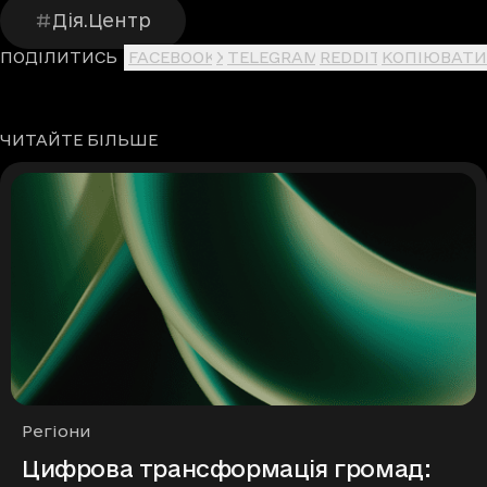
Дія.Центр
ПОДІЛИТИСЬ
FACEBOOK
X
TELEGRAM
REDDIT
КОПІЮВАТИ
ЧИТАЙТЕ БІЛЬШЕ
Рубрики
Регіони
Цифрова трансформація громад: