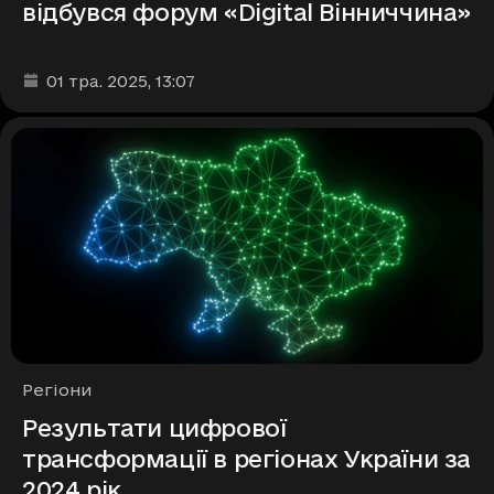
відбувся форум «Digital Вінниччина»
Дата та час публікації
:
01 тра. 2025
, 13:07
Рубрики
Регіони
Результати цифрової
трансформації в регіонах України за
2024 рік