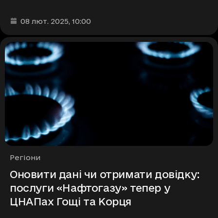
Дата та час публікації
:
08 лют. 2025
, 10:00
Рубрики
Регіони
Оновити дані чи отримати довідку:
послуги «Нафтогазу» тепер у
ЦНАПах Гощі та Корця