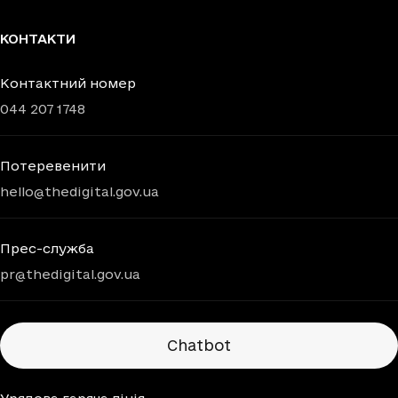
КОНТАКТИ
Контактний номер
044 207 1748
Потеревенити
hello@thedigital.gov.ua
Прес-служба
pr@thedigital.gov.ua
Chatbots
Chatbot