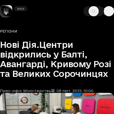
Beta
Beta
—
—
ГОЛОВНА
НОВИНИ
РЕГІОНИ
Рубрики
РЕГІОНИ
Нові Дія.Центри
відкрились у Балті,
Авангарді, Кривому Розі
та Великих Сорочинцях
Прес-офіс Міністерства
08 лют. 2025
, 10:00
Автори
Дата та час публікації
: