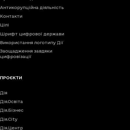
Антикорупційна діяльність
Контакти
Цілі
Шрифт цифрової держави
Використання логотипу Дії
Заощадження завдяки
цифровізації
ПРОЄКТИ
Дія
Дія.Освіта
Дія.Бізнес
Дія.City
Дія.Центр