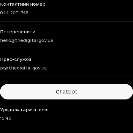
Контактний номер
044 207 1748
Потеревенити
hello@thedigital.gov.ua
Прес-служба
pr@thedigital.gov.ua
Chatbots
Chatbot
Урядова гаряча лінія
15 45