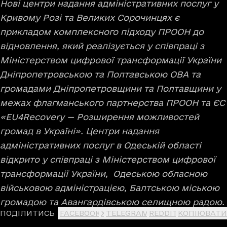
Нові центри надання адміністративних послуг у
Кривому Розі та Великих Сорочинцях є
прикладом комплексного підходу ПРООН до
відновлення, який реалізується у співпраці з
Міністерством цифрової трансформації України
Дніпропетровською та Полтавською ОВА та
громадами Дніпропетровщини та Полтавщини у
межах флагманського партнерства ПРООН та ЄС
«EU4Recovery — Розширення можливостей
громад в Україні». Центри надання
адміністративних послуг в Одеській області
відкрито у співпраці з Міністерством цифрової
трансформації України, Одеською обласною
військовою адміністрацією, Балтською міською
громадою та Авангардівською селищною радою.
ПОДІЛИТИСЬ
FACEBOOK
X
TELEGRAM
REDDIT
КОПІЮВАТИ