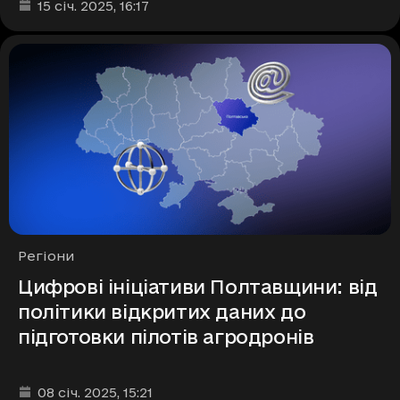
Дата та час публікації
:
15 січ. 2025
, 16:17
Рубрики
Регіони
Цифрові ініціативи Полтавщини: від
політики відкритих даних до
підготовки пілотів агродронів
Дата та час публікації
:
08 січ. 2025
, 15:21