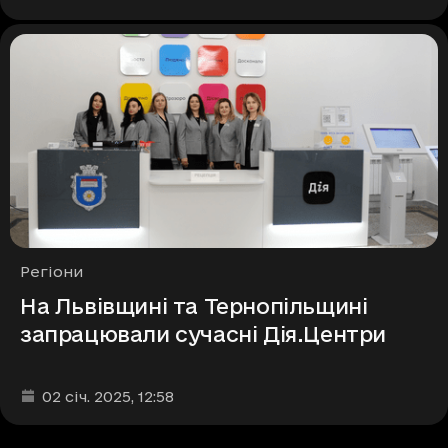
Рубрики
Регіони
На Львівщині та Тернопільщині
запрацювали сучасні Дія.Центри
Дата та час публікації
:
02 січ. 2025
, 12:58