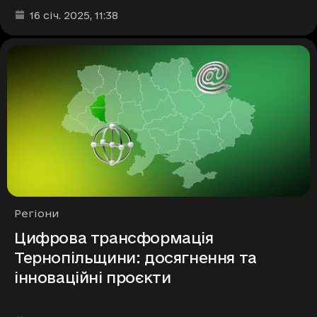
Дата та час публікації
:
16 січ. 2025
, 11:38
Рубрики
Регіони
Цифрова трансформація
Тернопільщини: досягнення та
інноваційні проєкти