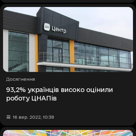
Рубрики
Досягнення
93,2% українців високо оцінили
роботу ЦНАПів
Дата та час публікації
:
16 вер. 2022
, 10:38