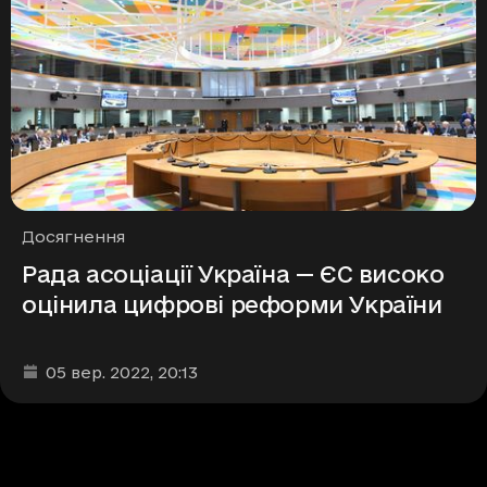
Рубрики
Досягнення
Рада асоціації Україна — ЄС високо
оцінила цифрові реформи України
Дата та час публікації
:
05 вер. 2022
, 20:13