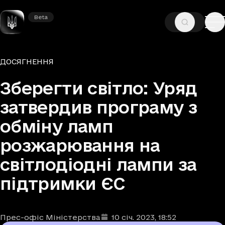
Beta
Beta
—
—
ГОЛОВНА
НОВИНИ
ДОСЯГНЕННЯ
Рубрики
ДОСЯГНЕННЯ
Зберегти світло: Уряд
затвердив програму з
обміну ламп
розжарювання на
світлодіодні лампи за
підтримки ЄС
Прес-офіс Міністерства
10 січ. 2023
, 18:52
Автори
Дата та час публікації
: