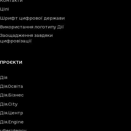
Контакти
Цілі
Шрифт цифрової держави
Використання логотипу Дії
Заощадження завдяки
цифровізації
ПРОЄКТИ
Дія
Дія.Освіта
Дія.Бізнес
Дія.City
Дія.Центр
Дія.Engine
uResidency