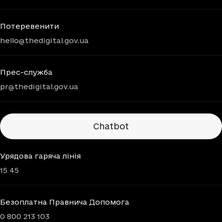
Потеревенити
hello@thedigital.gov.ua
Прес-служба
pr@thedigital.gov.ua
Chatbots
Chatbot
Урядова гаряча лінія
15 45
Безоплатна Правнича Допомога
0 800 213 103