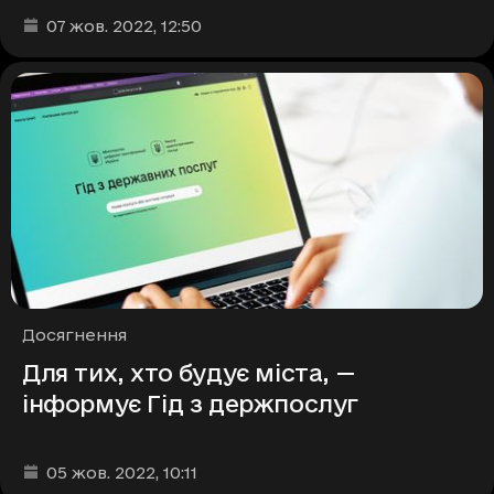
Дата та час публікації
:
07 жов. 2022
, 12:50
Рубрики
Досягнення
Для тих, хто будує міста, —
інформує Гід з держпослуг
Дата та час публікації
:
05 жов. 2022
, 10:11