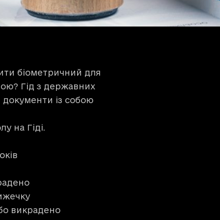
мити біометричний для
атою? Гід з державних
кі документи із собою
у на Гіді.
оків
радено
ижечку
або викрадено