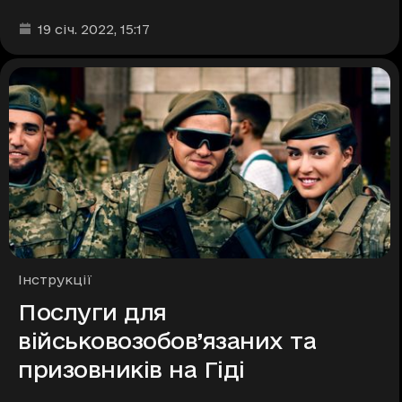
Дата та час публікації
:
19 січ. 2022
, 15:17
Рубрики
Інструкції
Послуги для
військовозобов’язаних та
призовників на Гіді