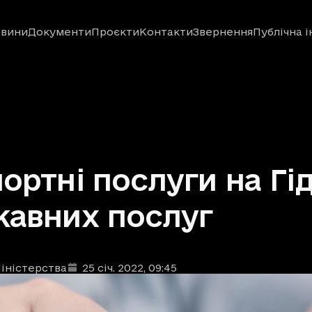
вини
Документи
Проєкти
Контакти
Звернення
Публічна 
ортні послуги на Гід
авних послуг
іністерства
25 січ. 2022
, 09:45
ублікації
: