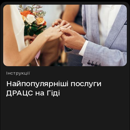
Рубрики
Інструкції
Найпопулярніші послуги
ДРАЦС на Гіді