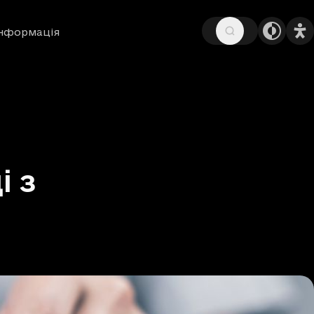
інформація
і з