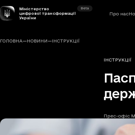
Beta
Міністерство
цифрової трансформації
Про нас
Но
України
—
—
ГОЛОВНА
НОВИНИ
ІНСТРУКЦІЇ
Рубрики
ІНСТРУКЦІЇ
Пасп
держ
Прес-офіс М
Автори
Дата та час п