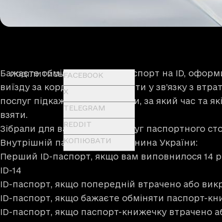
Бажаєте обміняти старий паспорт на ID, офор
ПОДІЛИТИСЬ
FACEBOOK
виїзду за кордон або відновити у зв’язку з втр
X
послуг підкаже, як це зробити, за який час та я
TELEGRAM
взяти.
REDDIT
Зібрали для вас добірку послуг паспортного стол
КОПІЮВАТИ
Внутрішній паспорт громадянина України:
Перший ID-паспорт, якщо вам виповнилося 14 р
ID-14
ID-паспорт, якщо попередній втрачено або вик
ID-паспорт, якщо бажаєте обміняти паспорт-кн
ID-паспорт, якщо паспорт-книжечку втрачено 