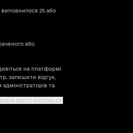
 виповнилося 25 або
раченого або
дивіться на
платформі
р, залишити відгук,
я адміністраторів та
LEGRAM
REDDIT
КОПІЮВАТИ