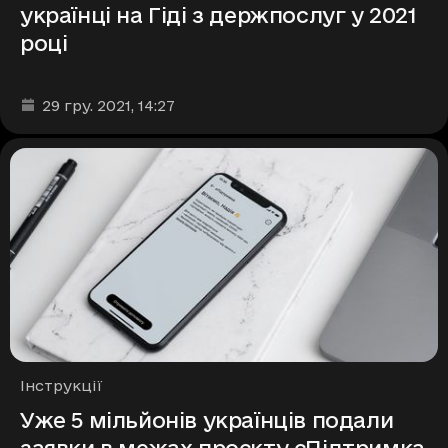
українці на Гіді з держпослуг у 2021
році
Дата та час публікації
:
29 гру. 2021
, 14:27
Рубрики
Інструкції
Уже 5 мільйонів українців подали
заявки в межах проєкту єПідтримка