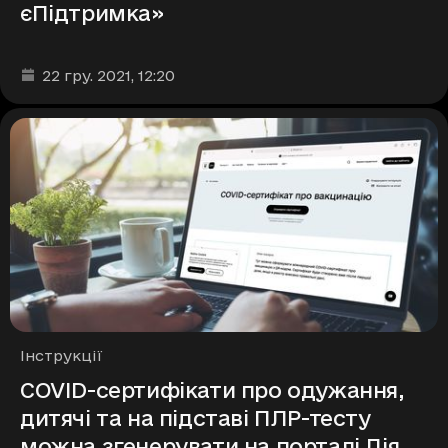
єПідтримка»
Дата та час публікації
:
22 гру. 2021
, 12:20
Рубрики
Інструкції
COVID-сертифікати про одужання,
дитячі та на підставі ПЛР-тесту
можна згенерувати на порталі Дія