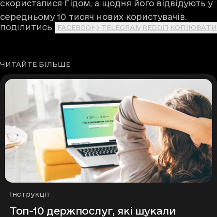
скористалися Гідом, а щодня його відвідують у
середньому 10 тисяч нових користувачів.
ПОДІЛИТИСЬ
FACEBOOK
X
TELEGRAM
REDDIT
КОПІЮВАТИ
ЧИТАЙТЕ БІЛЬШЕ
Рубрики
Інструкції
Топ-10 держпослуг, які шукали