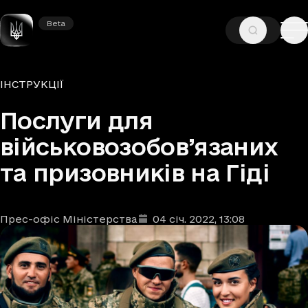
Beta
Beta
—
—
ГОЛОВНА
НОВИНИ
ІНСТРУКЦІЇ
Рубрики
ІНСТРУКЦІЇ
Послуги для
військовозобов’язаних
та призовників на Гіді
Прес-офіс Міністерства
04 січ. 2022
, 13:08
Автори
Дата та час публікації
: