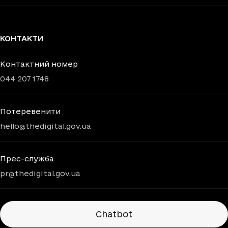
КОНТАКТИ
Контактний номер
044 207 1748
Потеревенити
hello@thedigital.gov.ua
Прес-служба
pr@thedigital.gov.ua
Chatbots
Chatbot