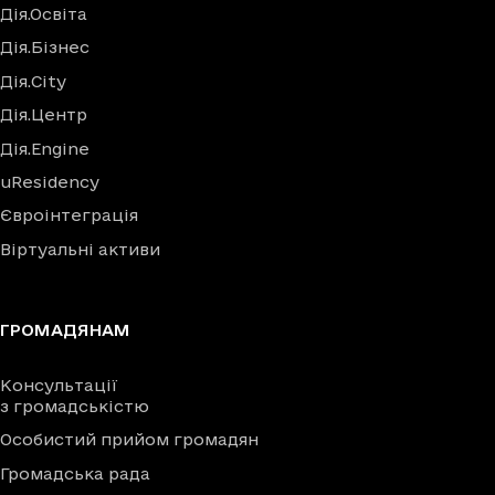
Дія.Освіта
Дія.Бізнес
Дія.City
Дія.Центр
Дія.Engine
uResidency
Євроінтеграція
Віртуальні активи
ГРОМАДЯНАМ
Консультації
з громадськістю
Особистий прийом громадян
Громадська рада