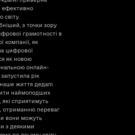
м ефективно
о світу.
ніший, з точки зору
фрової грамотності в
ї компанії, як
ма цифрової
ся як новою
іональною онлайн-
запустила рік
 наше життя дедалі
ечити наймолодших
, які сприятимуть
, отриманню переваг
ими вони можуть
ли з деякими
ми по всьому світу,