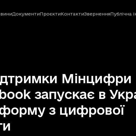
вини
Документи
Проєкти
Контакти
Звернення
Публічна 
ідтримки Мінцифри
book запускає в Укра
форму з цифрової
ти