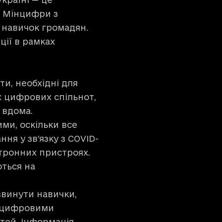
а Мінцифри з
 навичок громадян.
ції в рамках
ти, необхідні для
х цифрових спільнот,
а вдома.
ими, оскільки все
ня у зв’язку з COVID-
ктронних пристроях.
ються на
звинути навички,
и цифровими
тей. Інформація