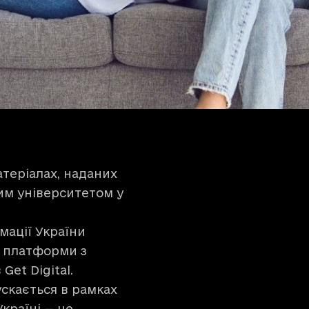
атеріалах, наданих
им університетом у
мації України
ю платформи з
в
Get Digital
.
ускається в рамках
країні
— це