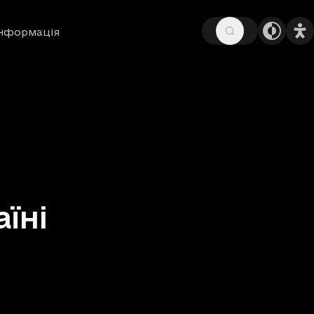
інформація
їні