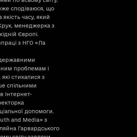
дуже сподіваюся, що
якість часу, який
Крук, менеджерка з
хідній Європі.
впраці з НГО «Ла
а державними
ібним проблемам і
які стикалися з
ше спільними
в Інтернет-
ректорка
оціальної допомоги.
uth and Media» з
Кляйна Гарвардського
ому світу завдяки