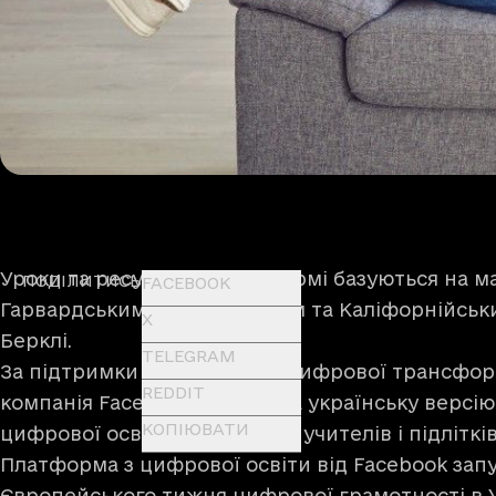
Уроки та ресурси на платформі базуються на м
ПОДІЛИТИСЬ
FACEBOOK
Гарвардським університетом та Каліфорнійськ
X
Берклі.
TELEGRAM
За підтримки Міністерства цифрової трансфор
REDDIT
компанія Facebook запустила українську версі
КОПІЮВАТИ
цифрової освіти для батьків, учителів і підліткі
Платформа з цифрової освіти від Facebook зап
Європейського тижня цифрової грамотності в У