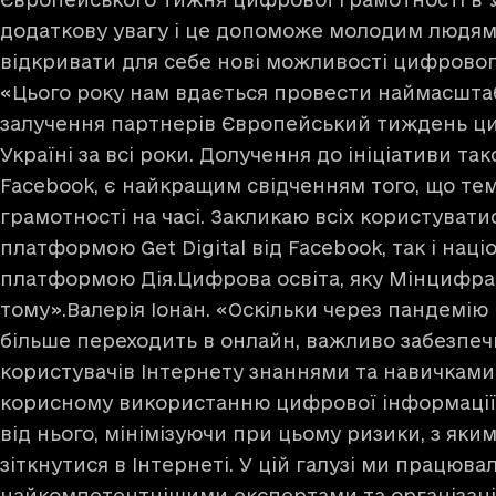
додаткову увагу і це допоможе молодим людя
відкривати для себе нові можливості цифровог
«Цього року нам вдається провести наймасштаб
залучення партнерів Європейський тиждень ци
Україні за всі роки. Долучення до ініціативи тако
Facebook, є найкращим свідченням того, що те
грамотності на часі. Закликаю всіх користувати
платформою Get Digital від Facebook, так і нац
платформою Дія.Цифрова освіта, яку Мінцифра 
тому».Валерія Іонан. «Оскільки через пандемію
більше переходить в онлайн, важливо забезп
користувачів Інтернету знаннями та навичками
корисному використанню цифрової інформації
від нього, мінімізуючи при цьому ризики, з як
зіткнутися в Інтернеті. У цій галузі ми працюва
найкомпетентнішими експертами та організація