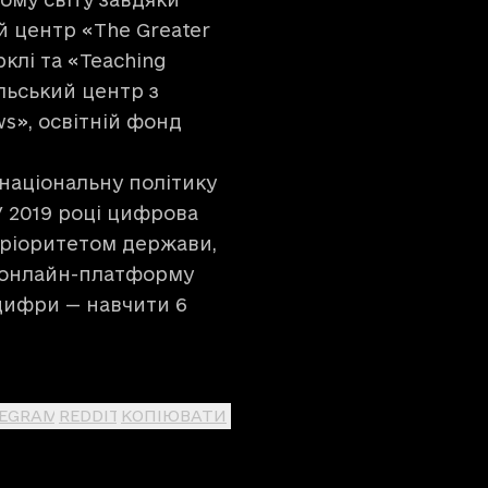
й центр «The Greater
клі та «Teaching
льський центр з
ws», освітній фонд
.
національну політику
 2019 році цифрова
пріоритетом держави,
у онлайн-платформу
нцифри — навчити 6
LEGRAM
REDDIT
КОПІЮВАТИ