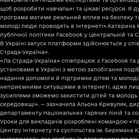
щоб розробити навчальні та цікаві ресурси. Я 
програма матиме реальний вплив на безпеку та 
молоді люди проводять в Інтернеті».Катерина 
публічної політики Facebook у Центральній та С
В Україні запуск платформи здійснюється у спі
Страда-Україна».
«Ла Страда-Україна» співпрацює з Facebook т
установами в Україні з метою запобігання под
надання допомоги й підтримки дітям та молоді, 
неприємними ситуаціями в Інтернеті, адже ли
зусиллями зможемо захистити дітей та молодь 
середовищі», — зазначила Альона Кривуляк, ди
департаменту Національних гарячих ліній та с
Уроки для викладачів розроблені командою «Yo
Центру Інтернету та суспільства ім. Беркмана 
університету, яка зробила їх доступними по всь