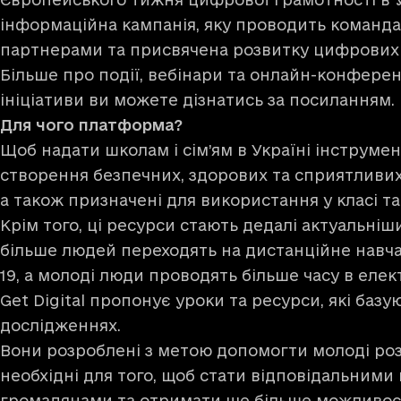
інформаційна кампанія, яку проводить команд
партнерами та присвячена розвитку цифрових
Більше про події, вебінари та онлайн-конферен
ініціативи ви можете дізнатись за
посиланням
.
Для чого платформа?
Щоб надати школам і сім’ям в Україні інструмен
створення безпечних, здорових та сприятливи
а також призначені для використання у класі т
Крім того, ці ресурси стають дедалі актуальніш
більше людей переходять на дистанційне навчан
19, а молоді люди проводять більше часу в еле
Get Digital пропонує уроки та ресурси, які базу
дослідженнях.
Вони розроблені з метою допомогти молоді ро
необхідні для того, щоб стати відповідальним
громадянами та отримати ще більше можливос