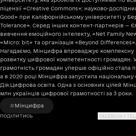
ліцензії «Creative Commons»; науково-дослідни
Good» при Каліфорнійському університеті у Бер
Tolerance». Серед інших контент-партнерів — Є
вивчення емоційного інтелекту, «Net Family Ne
«Micro: bit» та організація «Beyond Differences»
Нагадаємо, Мінцифра впроваджує комплексну 
розвитку цифрової компетентності громадян. У
грамотність громадян уперше офіційно стала 
а в 2020 році Мінцифра запустила національн
Дія.Цифрова освіта
. Одна з основних цілей Мі
млн українців цифрової грамотності за 3 роки.
Мінцифра
ПОДІЛИТИСЬ
FACEBOOK
X
TE