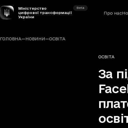
Beta
Міністерство
цифрової трансформації
Про нас
Но
України
—
—
ГОЛОВНА
НОВИНИ
ОСВІТА
Рубрики
ОСВІТА
За п
Face
плат
осві