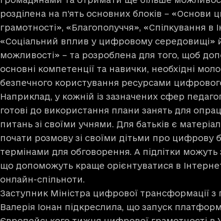
розділена на п’ять основних блоків – «Основи 
грамотності», «Благополуччя», «Спілкування в І
«Соціальний вплив у цифровому середовищі» 
можливості» – та розроблена для того, щоб д
основні компетенції та навички, необхідні мо
безпечного користування ресурсами цифрового
Наприклад, у кожній із зазначених сфер педаг
готові до використання плани занять для опр
питань зі своїми учнями. Для батьків є матеріа
почати розмову зі своїми дітьми про цифрову 
термінами для обговорення. А підлітки можуть 
що допоможуть краще орієнтуватися в Інтерне
онлайн-спільноти.
Заступник Міністра цифрової трансформації з 
Валерія Іонан підкреслила, що запуск платформ
Європейського тижня цифрової грамотності в 