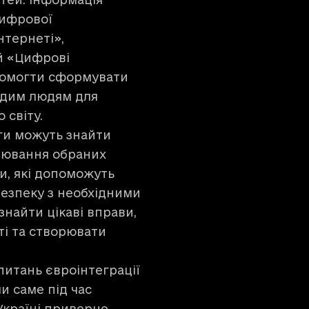
цифрової
нтернеті»,
й «Цифрові
опомогти сформувати
лодим людям для
 світу.
оги можуть знайти
ацювання обраних
ли, які допоможуть
безпеку з необхідними
знайти цікаві вправи,
ті та створювати
питань євроінтеграції
и саме під час
Україні приверне