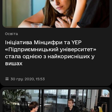
Рубрики
Освіта
Ініціатива Мінцифри та YEP
«Підприємницький університет»
стала однією з найкорисніших у
вишах
Дата та час публікації
:
30 гру. 2020
, 15:53