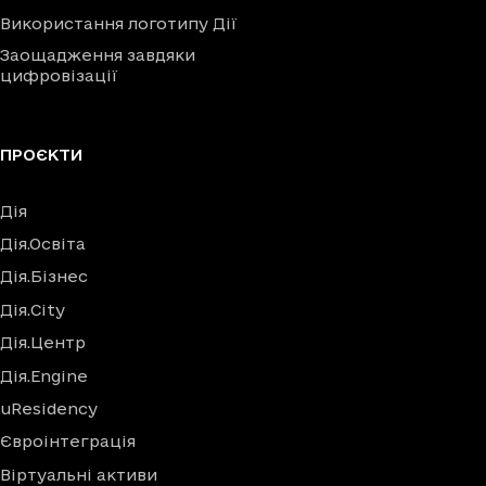
Використання логотипу Дії
Заощадження завдяки
цифровізації
ПРОЄКТИ
Дія
Дія.Освіта
Дія.Бізнес
Дія.City
Дія.Центр
Дія.Engine
uResidency
Євроінтеграція
Віртуальні активи