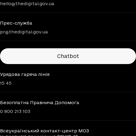
hello@thedigital.gov.ua
Прес-служба
pr@thedigital.gov.ua
Chatbots
Chatbot
Урядова гаряча лінія
15 45
Безоплатна Правнича Допомога
0 800 213 103
Всеукраїнський контакт-центр МОЗ