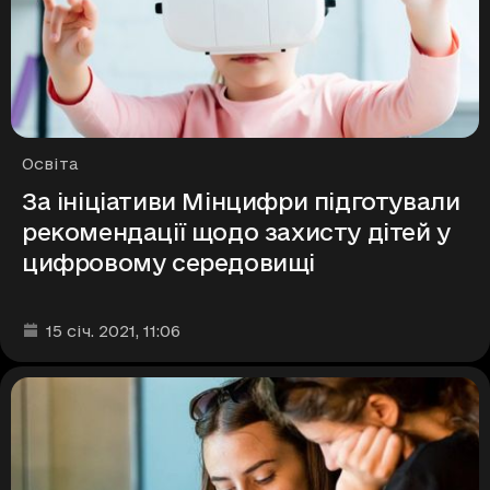
Рубрики
Освіта
За ініціативи Мінцифри підготували
рекомендації щодо захисту дітей у
цифровому середовищі
Дата та час публікації
:
15 січ. 2021
, 11:06