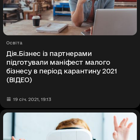
Рубрики
Освіта
Дія.Бізнес із партнерами
підготували маніфест малого
бізнесу в період карантину 2021
(ВІДЕО)
Дата та час публікації
:
19 січ. 2021
, 19:13