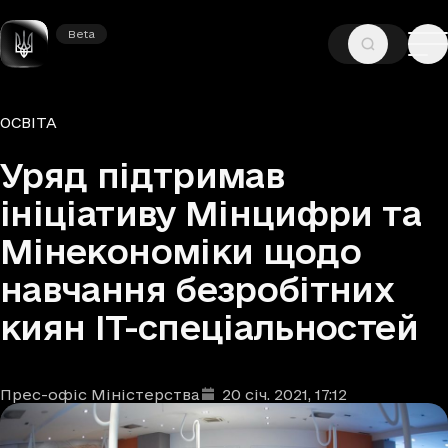
Beta
Beta
—
—
ГОЛОВНА
НОВИНИ
ОСВІТА
Рубрики
ОСВІТА
Уряд підтримав
ініціативу Мінцифри та
Мінекономіки щодо
навчання безробітних
киян ІТ-спеціальностей
Прес-офіс Міністерства
20 січ. 2021
, 17:12
Автори
Дата та час публікації
: