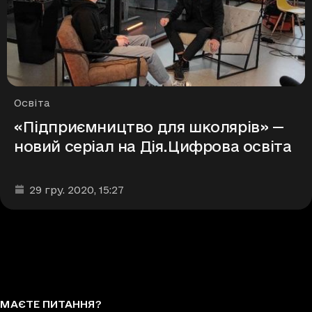
Рубрики
Освіта
«Підприємництво для школярів» —
новий серіал на Дія.Цифрова освіта
Дата та час публікації
:
29 гру. 2020
, 15:27
МАЄТЕ ПИТАННЯ?