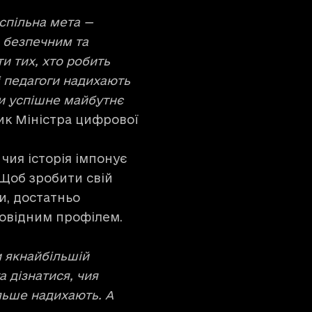
спільна мета —
, безпечним та
и тих, хто робить
і педагоги надихають
ти успішне майбутнє
ик Міністра цифрової
.
 чия історія імпонує
 Щоб зробити свій
и, достатньо
повідним профілем.
 якнайбільшій
а дізнатися, чия
ільше надихають. А