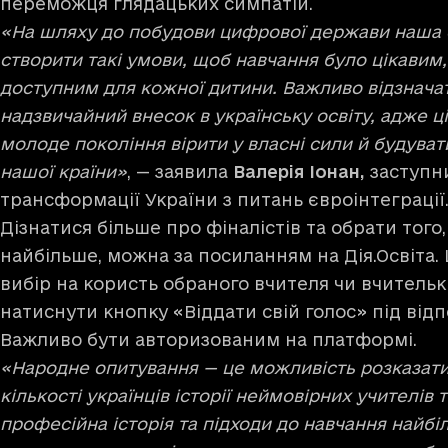
переможця глядацьких симпатій.
«На шляху до побудови цифрової держави наша 
створити такі умови, щоб навчання було цікавим
доступним для кожної дитини. Важливо відзначат
надзвичайний внесок в українську освіту, адже ц
молоде покоління вірити у власні сили й будува
нашої країни»
, — заявила
Валерія Іонан,
заступн
трансформації України з питань євроінтеграції
Дізнатися більше про фіналістів та обрати того,
найбільше, можна за
посиланням на Дія.Освіта
.
вибір на користь обраного вчителя чи вчительк
натиснути кнопку «Віддати свій голос» під від
Важливо бути авторизованим на платформі.
«Народне опитування — це можливість розказати
кількості українців історії неймовірних учителів т
професійна історія та підходи до навчання найб