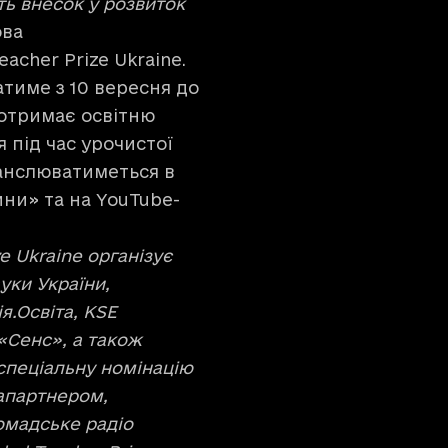
ть внесок у розвиток
ова
acher Prize Ukraine.
атиме з 10 вересня до
 отримає освітню
 під час урочистої
транслюватиметься в
ни» та на YouTube-
e Ukraine організує
ауки України,
я.Освіта, KSE
 «Сенс», а також
спеціальну номінацію
іапартнером,
омадське радіо