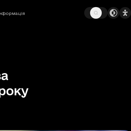
інформація
за
 року