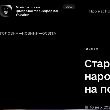
Beta
Міністерство
цифрової трансформації
Про нас
Но
України
—
—
ГОЛОВНА
НОВИНИ
ОСВІТА
Рубрики
ОСВІТА
Стар
наро
на п
10 вер. 20
Дата та час п