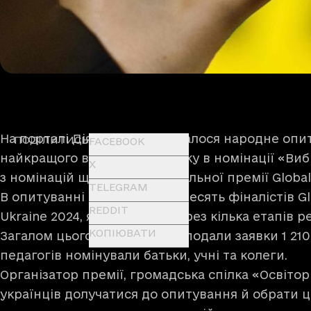
На порталі Дія.Освіта розпочалося народне опи
ПОДІЛИТИСЬ
FACEBOOK
найкращого вчителя 2024 року в номінації «Вибі
X
з номінацій щорічної національної премії Global 
TELEGRAM
В опитуванні беруть участь десять фіналістів Gl
REDDIT
Ukraine 2024, які пройшли через кілька етапів р
КОПІЮВАТИ
Загалом цьогоріч на премію подали заявки 1 210 
педагогів номінували батьки, учні та колеги.
Організатор премії, громадська спілка «Освітор
українців долучатися до опитування й обрати ц