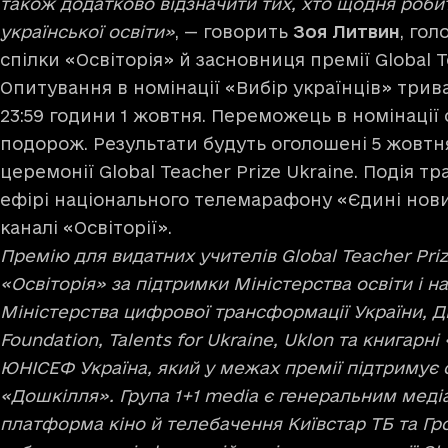
також додатково відзначити тих, хто щодня роби
української освіти»
, — говорить
Зоя Литвин
, гол
спілки «Освіторія» й засновниця премії Global Te
Опитування в номінації «Вибір українців» трив
23:59 години 1 жовтня. Переможець в номінації
подорож. Результати будуть оголошені 5 жовтня
церемонії Global Teacher Prize Ukraine. Подія 
ефірі національного телемарафону «Єдині нови
каналі «Освіторії».
Премію для видатних учителів Global Teacher Priz
«Освіторія» за підтримки Міністерства освіти і н
Міністерства цифрової трансформації України, Ді
Foundation, Talents for Ukraine, Uklon та книгарні
ЮНІСЕФ Україна, який у межах премії підтримує 
«Дошкілля». Група 1+1 media є генеральним мед
платформа кіно й телебачення Київстар ТБ та Гр