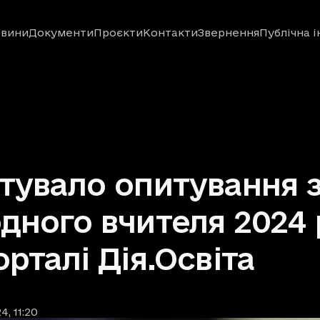
вини
Документи
Проєкти
Контакти
Звернення
Публічна 
тувало опитування 
дного вчителя 2024
орталі Дія.Освіта
24
, 11:20
ублікації
: