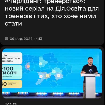
«Черліденг: тренерство»:
новий серіал на Дія.Освіта для
тренерів і тих, хто хоче ними
стати
Дата та час публікації
:
09 вер. 2024
, 14:13
Рубрики
Освіта