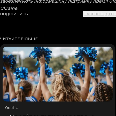
забезпечують інформаційну підтримку премії Glob
Ukraine.
ПОДІЛИТИСЬ
FACEBOOK
X
TE
ЧИТАЙТЕ БІЛЬШЕ
Рубрики
Освіта