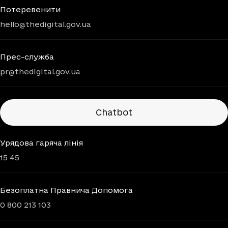
Потеревенити
hello@thedigital.gov.ua
Прес-служба
pr@thedigital.gov.ua
Chatbots
Chatbot
Урядова гаряча лінія
15 45
Безоплатна Правнича Допомога
0 800 213 103