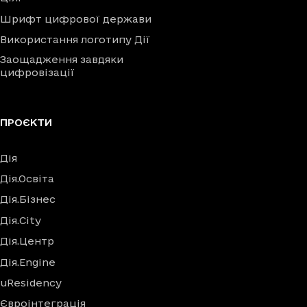
Шрифт цифрової держави
Використання логотипу Дії
Заощадження завдяки
цифровізації
ПРОЄКТИ
Дія
Дія.Освіта
Дія.Бізнес
Дія.City
Дія.Центр
Дія.Engine
uResidency
Євроінтеграція