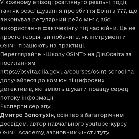
У кожному епізоді розглянуто реальні події,
такі як розслідування про збиття Боїнга 777, що
виконував регулярний рейс MH17, або
використання фактчекінгу під час війни. Це не
просто теорія, ви побачите, як інструменти
OSINT працюють на практиці.
Переглядайте «Школу OSINT» на Дія.Освіта за
посиланням:
https://osvita.diia.gov.ua/courses/osint-school
та
долучайтеся до ком’юніті цифрових
детективів, які вміють шукати правду серед
потоку інформації.
Експерти серіалу:
Дмитро Золотухін
, осінтер з багаторічним
досвідом, автор навчального youtube-курсу
OSINT Academy, засновник «Інституту