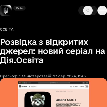
Beta
Beta
—
—
ГОЛОВНА
НОВИНИ
ОСВІТА
Рубрики
ОСВІТА
Розвідка з відкритих
джерел: новий серіал на
Дія.Освіта
Прес-офіс Міністерства
23 сер. 2024
, 11:45
Автори
Дата та час публікації
: