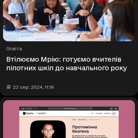
Рубрики
Освіта
Втілюємо Мрію: готуємо вчителів
пілотних шкіл до навчального року
Дата та час публікації
:
22 сер. 2024
, 11:16