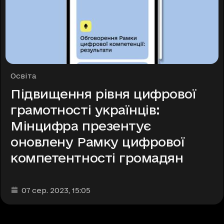
Рубрики
Освіта
Підвищення рівня цифрової
грамотності українців:
Мінцифра презентує
оновлену Рамку цифрової
компетентності громадян
Дата та час публікації
:
07 сер. 2023
, 15:05