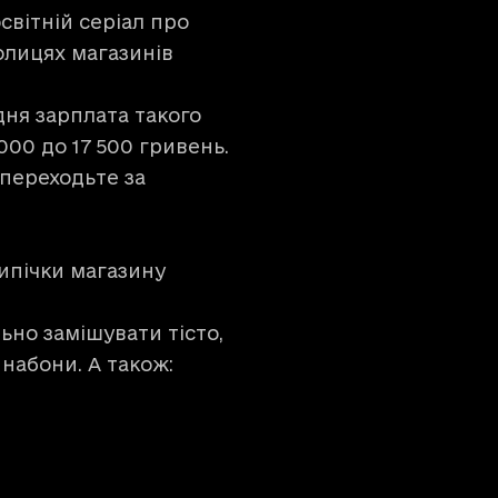
світній серіал про
олицях магазинів
дня зарплата такого
000 до 17 500 гривень.
 переходьте за
випічки магазину
льно замішувати тісто,
инабони. А також: