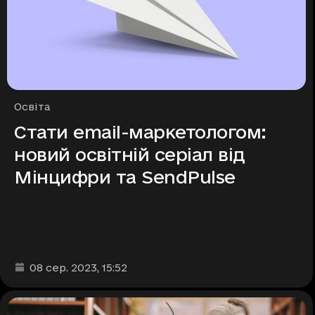
Рубрики
Освіта
Стати email-маркетологом:
новий освітній серіал від
Мінцифри та SendPulse
Дата та час публікації
:
08 сер. 2023
, 15:52