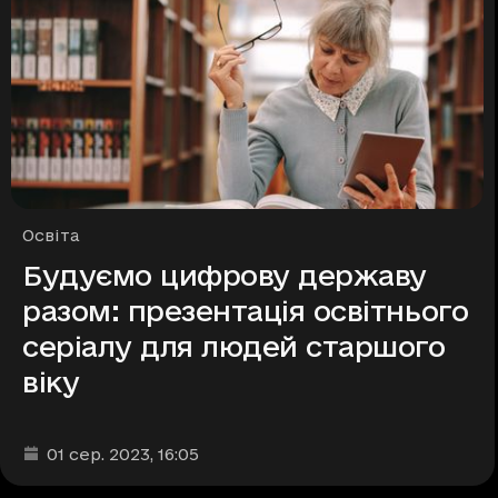
Рубрики
Освіта
Будуємо цифрову державу
разом: презентація освітнього
серіалу для людей старшого
віку
Дата та час публікації
:
01 сер. 2023
, 16:05