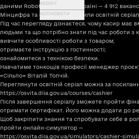
REDDIT
даними
Robota.ua, зараз в Україні — 4 912 вакан
КОПІЮВАТИ
Мінцифра та «Сільпо» створили освітній серіа
Під час перегляду дізнаєтеся, чому касир має 
людьми та що потрібно знати під час роботи з к
вивчите особливості роботи з товаром;
отримаєте інструкцію з гостинності;
ознайомитеся з технікою безпеки.
Навчатиме тонкощів професії менеджер проєкт
«Сільпо» Віталій Топчій.
Переглянути освітній серіал можна за посилан
https://osvita.diia.gov.ua/courses/cashier
Після завершення серіалу зможете пройти фіна
отримати сертифікат. Його можна додати до р
Щоб закріпити знання та спробувати себе в рол
пройти онлайн-симулятор —
https://osvita.diia.gov.ua/simulators/cashier-simul