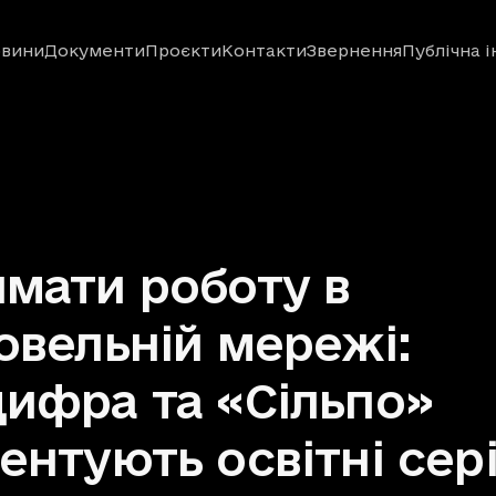
вини
Документи
Проєкти
Контакти
Звернення
Публічна 
мати роботу в
овельній мережі:
ифра та «Сільпо»
ентують освітні сер