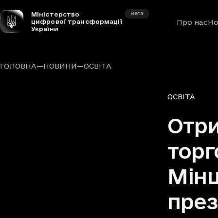
Beta
Міністерство
цифрової трансформації
Про нас
Но
України
—
—
ГОЛОВНА
НОВИНИ
ОСВІТА
Рубрики
ОСВІТА
Отри
торг
Мінц
през