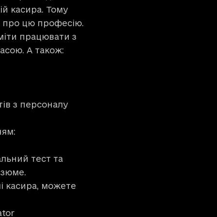
сій касира. Тому
л про цю професію.
вміти працювати з
асою. А також:
ів з персоналу
ням:
льний тест та
езюме.
і касира, можете
ator