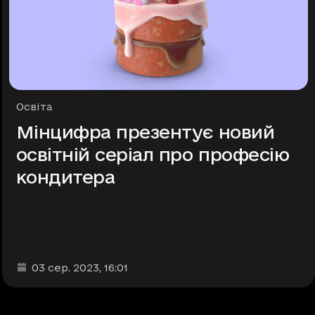
Рубрики
Освіта
Мінцифра презентує новий
освітній серіал про професію
кондитера
Дата та час публікації
:
03 сер. 2023
, 16:01