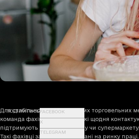
Для стабільної роботи великих торговельних м
ПОДІЛИТИСЬ
FACEBOOK
команда фахівців. Це люди, які щодня контакту
X
підтримують роботу магазину чи супермаркету
TELEGRAM
Такі фахівці завжди затребувані на ринку праці