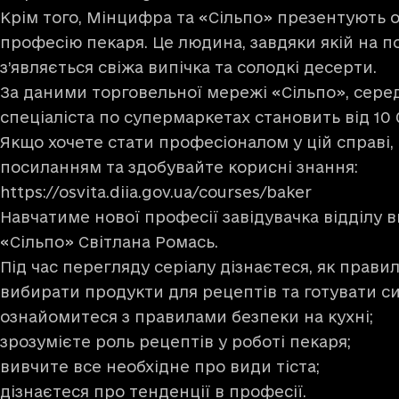
Крім того, Мінцифра та «Сільпо» презентують о
професію пекаря. Це людина, завдяки якій на п
з’являється свіжа випічка та солодкі десерти.
За даними торговельної мережі «Сільпо», сере
спеціаліста по супермаркетах становить від 10 
Якщо хочете стати професіоналом у цій справі,
посиланням та здобувайте корисні знання:
https://osvita.diia.gov.ua/courses/baker
Навчатиме нової професії завідувачка відділу 
«Сільпо» Світлана Ромась.
Під час перегляду серіалу дізнаєтеся, як прави
вибирати продукти для рецептів та готувати с
ознайомитеся з правилами безпеки на кухні;
зрозумієте роль рецептів у роботі пекаря;
вивчите все необхідне про види тіста;
дізнаєтеся про тенденції в професії.