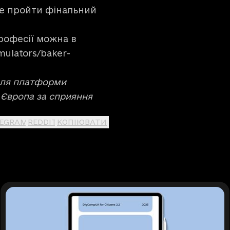
те пройти фінальний
рофесії можна в
imulators/baker-
 для платформи
а Європа за сприяння
LEGRAM
REDDIT
КОПІЮВАТИ