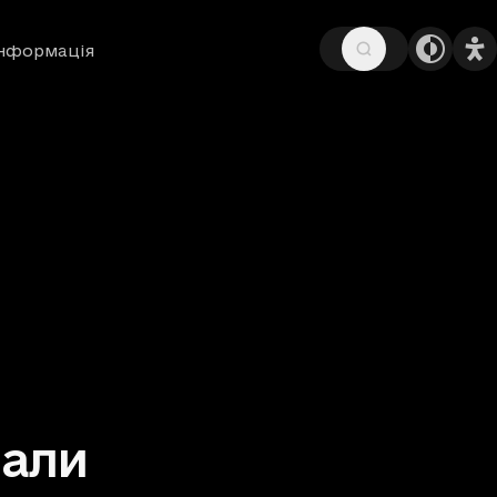
інформація
іали