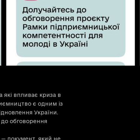
а які впливає криза в
иємництво є одним із
ідновлення України.
 до обговорення
 — документ, який не