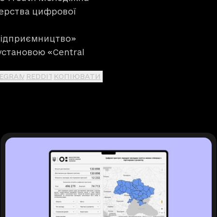
терства цифрової
 підприємництво»
 установою
«Central
LEGRAM
REDDIT
КОПІЮВАТИ