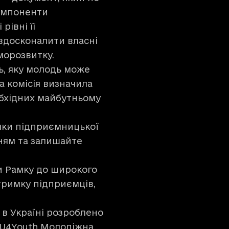
компоненти
рівні її
вдосконалити власні
морозвитку.
ь, яку молодь може
а комісія визначила
обхідних майбутньому
мки підприємницької
ням та залишайте
и Рамку до широкого
дтримку підприємців,
в Україні розроблено
U4Youth Молодіжна