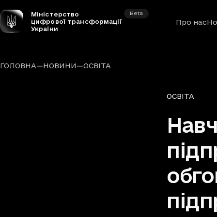
Beta
Міністерство
цифрової трансформації
Про нас
Но
України
—
—
ГОЛОВНА
НОВИНИ
ОСВІТА
Рубрики
ОСВІТА
Навч
підп
обго
підп