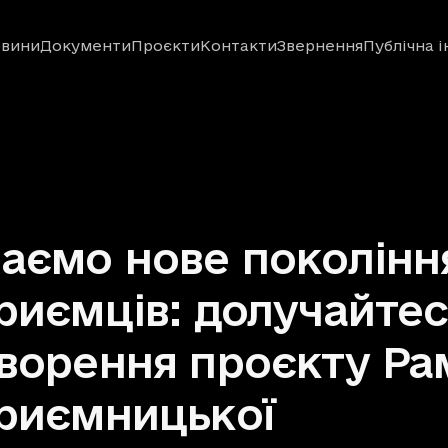
вини
Документи
Проєкти
Контакти
Звернення
Публічна 
аємо нове поколінн
риємців: долучайтес
ворення проєкту Ра
риємницької