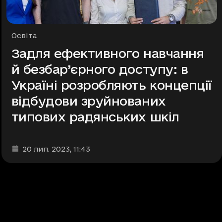
Рубрики
Освіта
Задля ефективного навчання
й безбар’єрного доступу: в
Україні розробляють концепції
відбудови зруйнованих
типових радянських шкіл
Дата та час публікації
:
20 лип. 2023
, 11:43