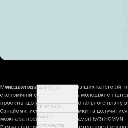
Молодь є однією з найвразливіших категорій, н
ПОДІЛИТИСЬ
FACEBOOK
економічній сфері. Саме тому молодіжне підпр
X
проєктів, що увійшли до Національного плану в
TELEGRAM
Ознайомитися з проєктом Рамки та долучитися
REDDIT
можна за посиланням —
https://bit.ly/3rHCMVN
КОПІЮВАТИ
Рамка підприємницької компетентності молоді