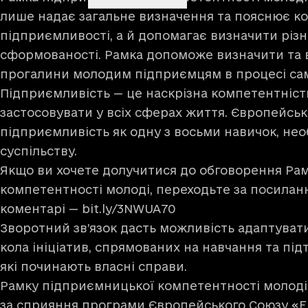
лише надає загальне визначення та пояснює 
підприємливості, а й допомагає визначити різні 
сформованості. Рамка допоможе визначити та 
прогалини молодим підприємцям в процесі са
Підприємливість — це наскрізна компетентніст
застосовувати у всіх сферах життя. Європейськ
підприємливість як одну з восьми навичок, не
суспільству.
Якщо ви хочете долучитися до обговорення Ра
компетентності молоді, переходьте за посилан
коментарі —
bit.ly/3NWUA70
Зворотний зв’язок дасть можливість адаптуват
кола ініціатив, спрямованих на навчання та пі
які починають власні справи.
Рамку підприємницької компетентності молоді 
за сприяння програми Європейського Союзу
«E