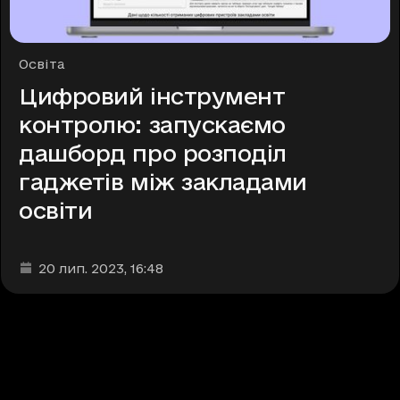
Рубрики
Освіта
Цифровий інструмент
контролю: запускаємо
дашборд про розподіл
гаджетів між закладами
освіти
Дата та час публікації
:
20 лип. 2023
, 16:48