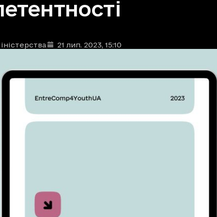
етентності
іністерства
21 лип. 2023
, 15:10
ублікації
: