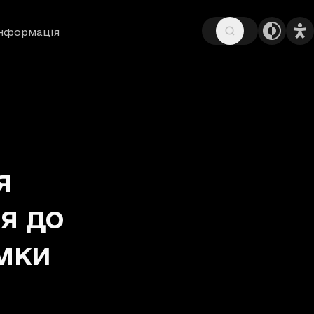
інформація
я
я до
мки