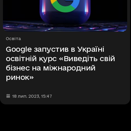
Рубрики
Освіта
Google запустив в Україні
освітній курс «Виведіть свій
бізнес на міжнародний
ринок»
Дата та час публікації
:
18 лип. 2023
, 15:47