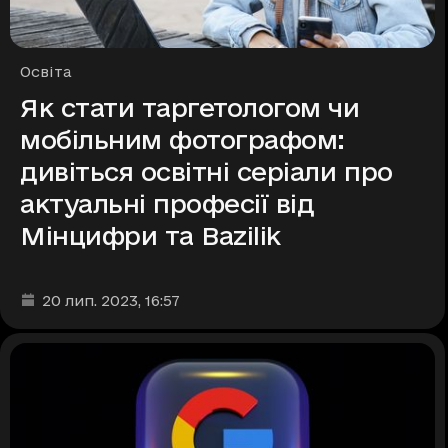
Рубрики
Освіта
Як стати таргетологом чи
мобільним фотографом:
дивіться освітні серіали про
актуальні професії від
Мінцифри та Bazilik
Дата та час публікації
:
20 лип. 2023
, 16:57