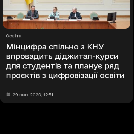
Рубрики
Освіта
Мінцифра спільно з КНУ
впровадить діджитал-курси
для студентів та планує ряд
проєктів з цифровізації освіти
Дата та час публікації
:
29 лип. 2020
, 12:51