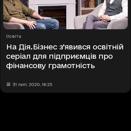
Рубрики
Освіта
На Дія.Бізнес з’явився освітній
серіал для підприємців про
фінансову грамотність
Дата та час публікації
:
31 лип. 2020
, 16:25