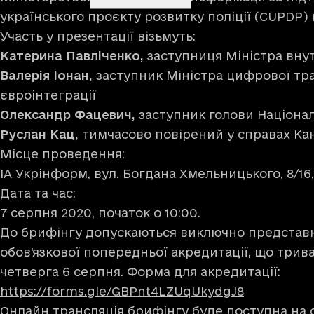
українського проєкту розвитку поліції (CUPDP)
Участь у презентації візьмуть:
Катерина Павліченко,
заступниця Міністра внут
Валерія Іонан,
заступник Міністра цифрової тр
євроінтеграції
Олександр Фацевич,
заступник голови Націонал
Руслан Кац,
тимчасово повірений у справах Кан
Місце проведення:
ІА Укрінформ, вул. Богдана Хмельницького, 8/16
Дата та час:
7 серпня 2020, початок о 10:00.
До брифінгу допускаються виключно представн
обов'язкової попередньої акредитації, що трив
четверга 6 серпня. Форма для акредитації:
https://forms.gle/GBPnt4LZUqUkydgJ8
Онлайн трансляція брифінгу буде доступна на 