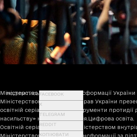
Міністерство цифрової трансформації України 
ПОДІЛИТИСЬ
FACEBOOK
Міністерством внутрішніх справ України през
X
освітній серіал «Онлайн-інструменти протиді
TELEGRAM
насильству» на платформі Дія.Цифрова освіта.
REDDIT
Освітній серіал створено Міністерством внутрі
КОПІЮВАТИ
Міністерством цифрової трансформації за під