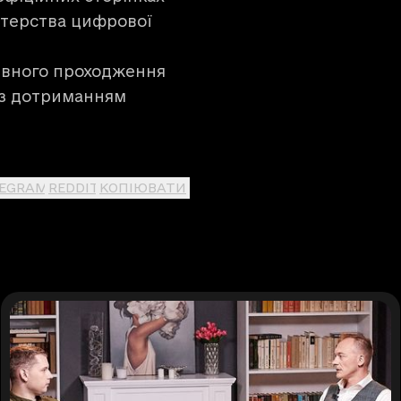
істерства цифрової
тивного проходження
і з дотриманням
LEGRAM
REDDIT
КОПІЮВАТИ