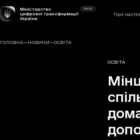
Beta
Міністерство
цифрової трансформації
Про нас
Но
України
—
—
ГОЛОВНА
НОВИНИ
ОСВІТА
Рубрики
ОСВІТА
Мінц
спіл
дома
доп