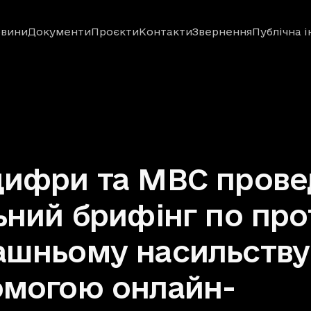
вини
Документи
Проєкти
Контакти
Звернення
Публічна 
ифри та МВС прове
ьний брифінг по про
шньому насильству
омогою онлайн-