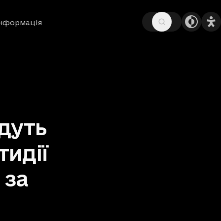
інформація
дуть
тидії
 за