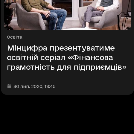
Рубрики
Освіта
Мінцифра презентуватиме
освітній серіал «Фінансова
грамотність для підприємців»
Дата та час публікації
:
30 лип. 2020
, 18:45