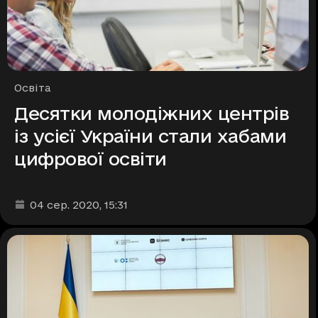
Рубрики
Освіта
Десятки молодіжних центрів
із усієї України стали хабами
цифрової освіти
Дата та час публікації
:
04 сер. 2020
, 15:31