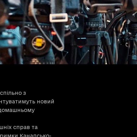
спільно з
ентуватимуть новий
ї домашньому
шніх справ та
тримки Канадсько-