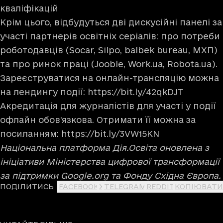
кваліфікацій
Крім цього, відбудуться дві дискусійні панелі за
участі партнерів освітніх серіалів: про потреби
роботодавців (Socar, Silpo, balbek bureau, МХП)
та про ринок праці (Jooble, Work.ua, Robota.ua).
Зареєструватися на онлайн-трансляцію можна
на лендингу події:
https://bit.ly/42qkDJT
Акредитація для журналістів для участі у події
офлайн обов’язкова. Отримати її можна за
посиланням:
https://bit.ly/3VW15KN
Національна платформа Дія.Освіта оновлена з
ініціативи Міністерства цифрової трансформації
за підтримки Google.org та Фонду Східна Європа.
ПОДІЛИТИСЬ
FACEBOOK
X
TELEGRAM
REDDIT
КОПІЮВАТИ