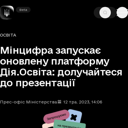
Beta
Beta
—
—
ГОЛОВНА
НОВИНИ
ОСВІТА
Рубрики
ОСВІТА
Мінцифра запускає
оновлену платформу
Дія.Освіта: долучайтеся
до презентації
Прес-офіс Міністерства
12 тра. 2023
, 14:06
Автори
Дата та час публікації
: