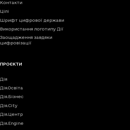
Контакти
Цілі
Шрифт цифрової держави
Використання логотипу Дії
Заощадження завдяки
цифровізації
ПРОЄКТИ
Дія
Дія.Освіта
Дія.Бізнес
Дія.City
Дія.Центр
Дія.Engine