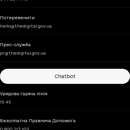
Потеревенити
hello@thedigital.gov.ua
Прес-служба
pr@thedigital.gov.ua
Chatbots
Chatbot
Урядова гаряча лінія
15 45
Безоплатна Правнича Допомога
0 800 213 103