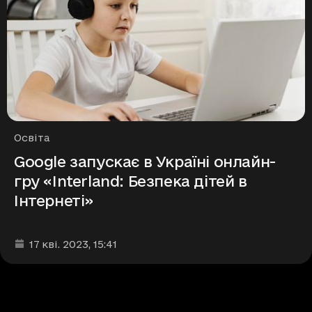
Рубрики
Освіта
Google запускає в Україні онлайн-
гру «Interland: Безпека дітей в
Інтернеті»
Дата та час публікації
:
17 кві. 2023
, 15:41