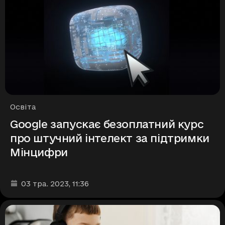
Рубрики
Освіта
Google запускає безоплатний курс
про штучний інтелект за підтримки
Мінцифри
Дата та час публікації
:
03 тра. 2023
, 11:36