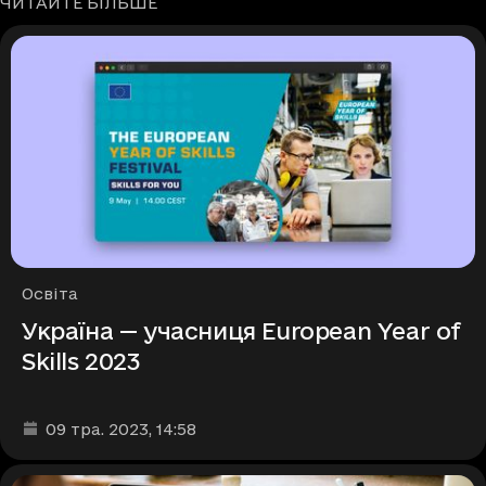
ЧИТАЙТЕ БІЛЬШЕ
Рубрики
Освіта
Україна — учасниця European Year of
Skills 2023
Дата та час публікації
:
09 тра. 2023
, 14:58