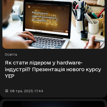
Рубрики
Освіта
Як стати лідером у hardware-
індустрії? Презентація нового курсу
YEP
Дата та час публікації
:
08 тра. 2023
, 17:44