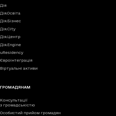
Дія
Дія.Освіта
Дія.Бізнес
Дія.City
Дія.Центр
Дія.Engine
uResidency
Євроінтеграція
Віртуальні активи
ГРОМАДЯНАМ
Консультації
з громадськістю
Особистий прийом громадян