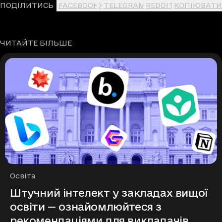
ПОДІЛИТИСЬ
FACEBOOK
X
TELEGRAM
REDDIT
КОПІЮВАТИ
ЧИТАЙТЕ БІЛЬШЕ
Рубрики
Освіта
Штучний інтелект у закладах вищої
освіти — ознайомлюйтеся з
рекомендаціями для викладачів,