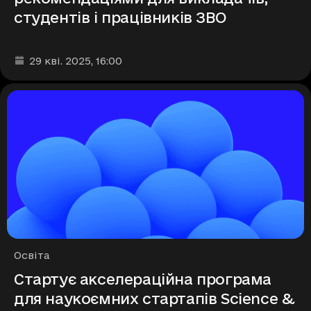
студентів і працівників ЗВО
Дата та час публікації
:
29 кві. 2025
, 16:00
Рубрики
Освіта
Стартує акселераційна програма
для наукоємних стартапів Science &