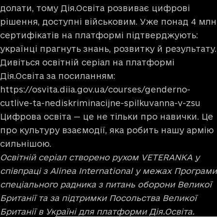
долати, тому Дія.Освіта розвиває цифрові
рішення, доступні військовим. Уже понад 4 млн
сертифікатів на платформі підтверджують:
українці прагнуть знань, розвитку й результату.
Дивіться освітній серіал на платформі
Дія.Освіта за посиланням:
https://osvita.diia.gov.ua/courses/genderno-
cutlive-ta-nediskriminacijne-spilkuvanna-v-zsu
Цифрова освіта — це не тільки про навички. Це
про культуру взаємодії, яка робить нашу армію
сильнішою.
Освітній серіал створено рухом VETERANKA у
співпраці з Alinea International у межах Програми
спеціального радника з питань оборони Великої
Британії та за підтримки Посольства Великої
Британії в Україні для платформи Дія.Освіта.