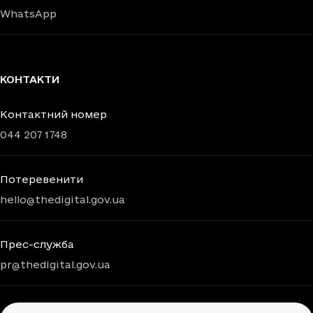
WhatsApp
КОНТАКТИ
Контактний номер
044 207 1748
Потеревенити
hello@thedigital.gov.ua
Прес-служба
pr@thedigital.gov.ua
Chatbots