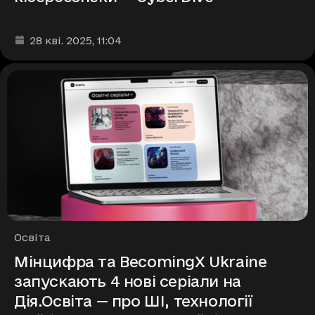
Дата та час публікації
:
28 кві. 2025
, 11:04
Рубрики
Освіта
Мінцифра та BecomingX Ukraine
запускають 4 нові серіали на
Дія.Освіта — про ШІ, технології