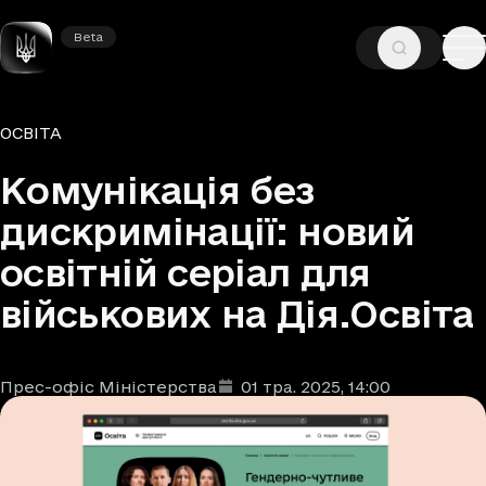
Beta
Beta
—
—
ГОЛОВНА
НОВИНИ
ОСВІТА
Рубрики
ОСВІТА
Комунікація без
дискримінації: новий
освітній серіал для
військових на Дія.Освіта
Прес-офіс Міністерства
01 тра. 2025
, 14:00
Автори
Дата та час публікації
: