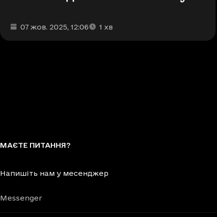
Дата та час публікації
Час читання
:
:
07 жов. 2025
, 12:06
1
хв
МАЄТЕ ПИТАННЯ?
Напишіть нам у месенджер
Messenger