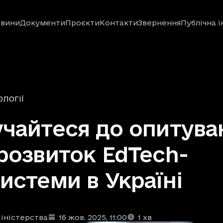
вини
Документи
Проєкти
Контакти
Звернення
Публічна 
ЛОГІЇ
чайтеся до опитува
розвиток EdTech-
истеми в Україні
іністерства
16 жов. 2025
, 11:00
1
хв
ублікації
: