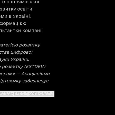
із напрямів якої
звитку освіти
ми в Україні.
інформацією
ультантки компанії
атегією розвитку
рства цифрової
ауки України,
 розвитку (ESTDEV)
тнерами — Асоціаціями
підтримку забезпечує
LEGRAM
REDDIT
КОПІЮВАТИ