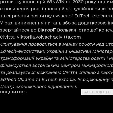
розвитку інновацій WINWIN до 2030 року, одним 
є посилення ролі інновацій як рушійної сили ро
та сприяння розвитку сучасної EdTech-екосисте
У разі виникнення питань або за додатковою 
звертайтеся до
Вікторії Вольвач
, старшої конс
Civitta,
viktoriia.volvach@civitta.com
Опитування проводиться в межах роботи над Стр
EdTech-екосистеми України з ініціативи Міністе
трансформації України та Міністерства освіти і н
фінансується Естонським центром міжнародного
та реалізується компанією Civitta спільно з пар
EdTech Ukraine та EdTech Estonia. Інформаційну 
Центр економічного відновлення.
ПОДІЛИТИСЬ
FACEBOOK
X
TE