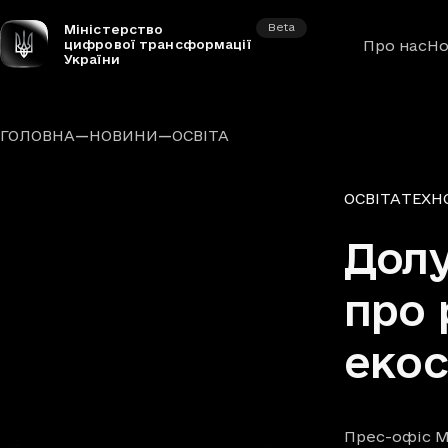
Beta
Міністерство
цифрової трансформації
Про нас
Но
України
—
—
ГОЛОВНА
НОВИНИ
ОСВІТА
Рубрики
ОСВІТА
ТЕХНО
Долу
про 
екос
Прес-офіс М
Автори
Дата та час п
Час читання
: