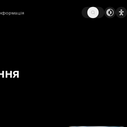
інформація
ння