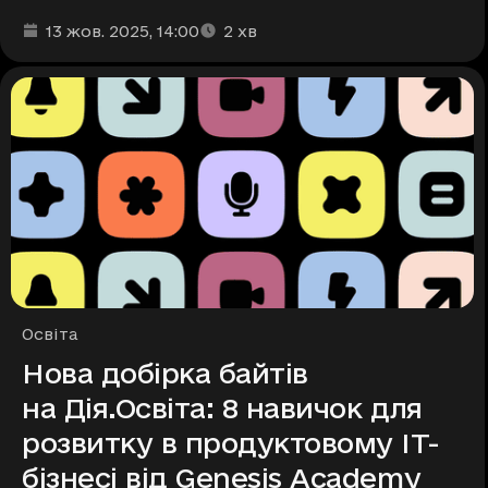
Дата та час публікації
Час читання
:
:
13 жов. 2025
, 14:00
2
хв
Рубрики
Освіта
Нова добірка байтів
на Дія.Освіта: 8 навичок для
розвитку в продуктовому IT-
бізнесі від Genesis Academy