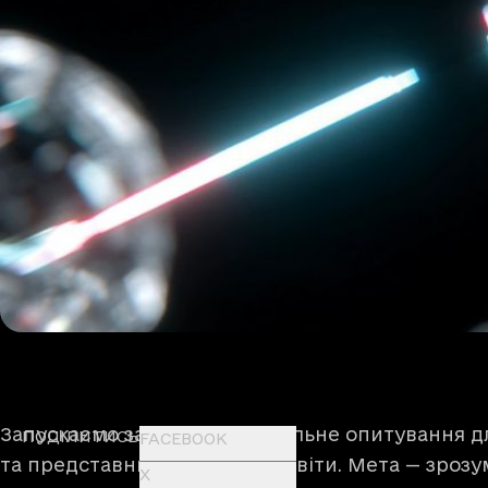
Запускаємо загальнонаціональне опитування для
ПОДІЛИТИСЬ
FACEBOOK
та представників закладів освіти. Мета — зрозум
X