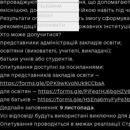
впроваджують EdTech-рішення, що допомагають
TELEGRAM
якіснішою, доступнішою та стійкою навіть під ча
REDDIT
​​Результати опитування дадуть змогу сформува
КОПІЮВАТИ
рекомендації для освітян, державних інституцій
Хто може долучитися?
представники адміністрацій закладів освіти;
освітяни (вихователі, учителі, викладачі);
батьки учнів або студентів.
Опитування доступні за посиланнями:
для представників закладів освіти —
https://forms.gle/DPK9wKvoNUk9CCbaA
для освітян —
https://forms.gle/PiFeq1HJ6bgHZV
для батьків —
https://forms.gle/HSEna6myFyPe3
Дедлайн заповнення:
9 листопада
.
Усі відповіді будуть використані виключно для 
Опитування проводиться в межах реалізації Ст