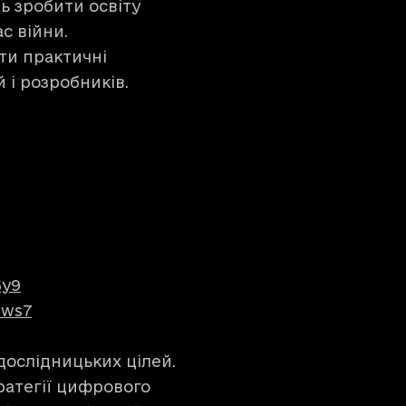
 зробити освіту
с війни.
ти практичні
 і розробників.
6y9
bws7
дослідницьких цілей.
ратегії цифрового