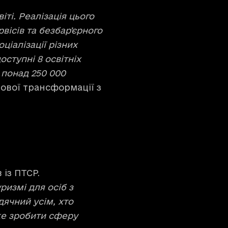
ті. Реалізація цього
ісів та безбарʼєрного
ціалізації різних
оступні 8 освітніх
 понад 250 000
рової трансформації з
 із ПТСР.
ризмі для осіб з
дячний усім, хто
же зробити сферу