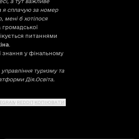
есі, а тут важливе
а я сплачую за номер
ю, мені б хотілося
а громадської
опікується питаннями
іна
.
ї знання у фінальному
й управління туризму та
атформи Дія.Освіта.
LEGRAM
REDDIT
КОПІЮВАТИ