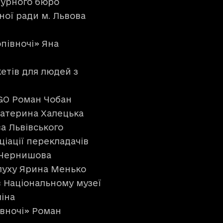
турного бюро
вної ради м. Львова
опівночі» Яна
етів для людей з
 GO Роман Чобан
 Катерина Халецька
а Львівського
ціації перекладачів
а Чернишова
луху Ярина Менько
в Національному музеї
міна
івночі» Роман