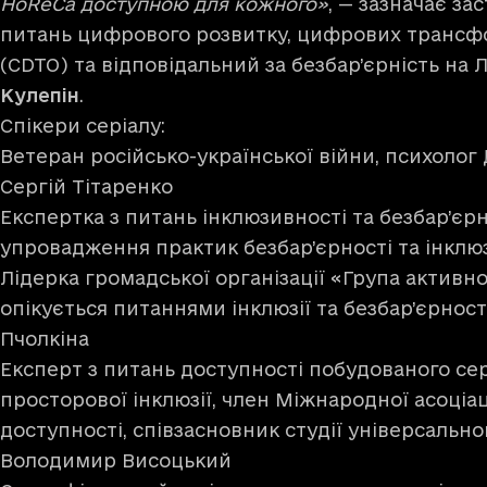
HoReCa доступною для кожного»
, — зазначає за
питань цифрового розвитку, цифрових трансфо
(CDTO) та відповідальний за безбар’єрність на
Кулепін
.
Спікери серіалу:
Ветеран російсько-української війни, психоло
Сергій Тітаренко
Експертка з питань інклюзивності та безбар’єрн
упровадження практик безбар’єрності та інклю
Лідерка громадської організації «Група активної
опікується питаннями інклюзії та безбар’єрності
Пчолкіна
Експерт з питань доступності побудованого се
просторової інклюзії, член Міжнародної асоціаці
доступності, співзасновник студії універсальн
Володимир Висоцький