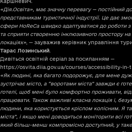
Каршневич.
«Дія.Освіта», має значну перевагу — постійний д
представникам туристичної індустрії. Це дає зм
сфери HoReCa швидко адаптуватися до роботи з 
та сприяти створенню інклюзивного простору на
локаціях»
, — зауважив керівник управління тур
Тарас Лозинський
.
Дивіться освітній серіал за посиланням —
https://osvita.diia.gov.ua/courses/accessibility-in-t
«Як людині, яка багато подорожує, для мене дуж
зустрічає місто, а “воротами міста” завжди є гот
готелі, щоб мені було комфортно проживати, від
працювати. Також важливі класна локація і, безу
людини, яка користується кріслом колісним. Я т
міста”, і якщо мені доводиться моніторити всі го
який більш-менш компромісно доступний, у таке