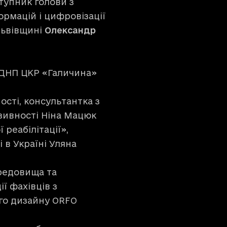
ступник голови з
рмацій і цифровізації
 Львівщині
Олександр
г ДНП ЦКР «Галичина»
ості, консультантка з
зивності Ніна Мацюк
 реабілітації»,
 в Україні Уляна
редовища та
ї фахівців з
ого дизайну ORFO