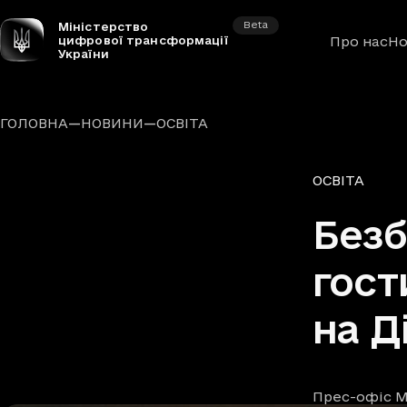
Beta
Міністерство
цифрової трансформації
Про нас
Но
України
—
—
ГОЛОВНА
НОВИНИ
ОСВІТА
Рубрики
ОСВІТА
Безб
гост
на Д
Прес-офіс М
Автори
Дата та час п