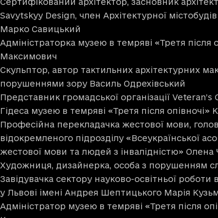
Сертифікований архітектор, засновник архітек
Savytskyy Design, член Архітектурної містобуді
Марко Савицький
Адміністраторка музею в темряві «Третя після 
Максимович
Скульптор, автор тактильних архітектурних мак
порушеннями зору Василь Одрехівський
Представник громадської організації Veteran’s
Гідеса музею в темряві «Третя після опівночі»
Професійна перекладачка жестової мови, голов
відокремленого підрозділу «Всеукраїнської асо
жестової мови та людей з інвалідністю» Олен
Художниця, дизайнерка, особа з порушенням с
Завідувачка сектору науково-освітньої роботи 
у Львові імені Андрея Шептицького Марія Кузь
Адміністратор музею в темряві «Третя після оп