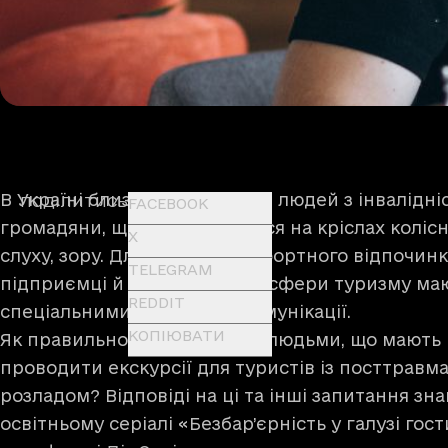
В Україні
близько
3 мільйонів людей з інвалідні
ПОДІЛИТИСЬ
FACEBOOK
громадяни, що пересуваються на кріслах коліс
X
слуху, зору. Для їхнього комфортного відпочинк
TELEGRAM
підприємці й представники сфери туризму ма
REDDIT
спеціальними навичками комунікації.
КОПІЮВАТИ
Як правильно взаємодіяти з людьми, що мають і
проводити екскурсії для туристів із посттрав
розладом? Відповіді на ці та інші запитання зн
освітньому серіалі «Безбар’єрність у галузі гос