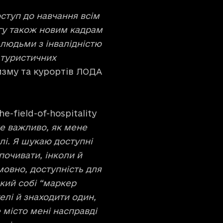
оступ до навчання всім
огу також новим кадрам
людьми з інвалідністю
 туристичних
изму та курортів ЛОДА
he-field-of-hospitality
е важливо, як мене
елі. Я шукаю доступні
почивати, інколи й
мовно, доступність для
акий собі “маркер
телі й знаходити один,
 місто мені насправді