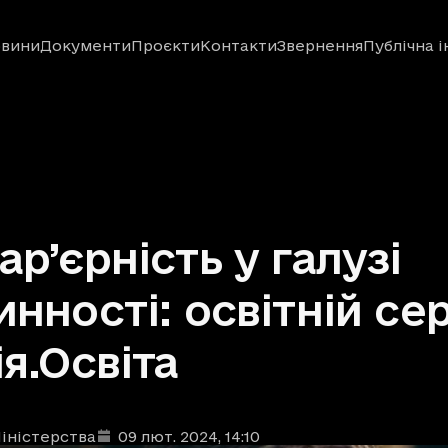
вини
Документи
Проєкти
Контакти
Звернення
Публічна 
ар’єрність у галузі
инності: освітній се
ія.Освіта
іністерства
09 лют. 2024
, 14:10
ублікації
: