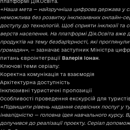
платформі Дія.Освіта.
«Наша мета — найзручніша цифрова держава у сві
неможлива без розвитку інклюзивних онлайн-серв
доступу до технологій. Щоб сприяти інклюзії та со
верств населення. На платформі Дія.Освіта вже д
продуктів на тему безбар’єрності, які проглянули
громадян»
, — зазначає заступник Міністра циф
питань євроінтеграції
Валерія Іонан
.
Ключові теми серіалу:
Коректна комунікація та взаємодія
Архітектурна доступність
Інклюзивні туристичні пропозиції
Особливості проведення екскурсій для туристів
«Підвищити рівень надання сервісних послуг у ту
інвалідністю — головна ідея навчального курсу. В
долучився до реалізації проєкту. Серіал допомо