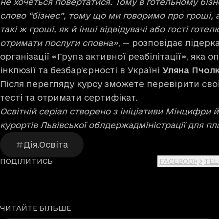
не хочеться повертатися. Тому в готельному бізн
слово “бізнес”, тому що ми говоримо про гроші, 
такі ж гроші, як й інші відвідувачі або гості готел
отримати послуги сповна»
, — розповідає лідерк
організації «Група активної реабілітації», яка 
інклюзії та безбар’єрності в Україні
Уляна Пчолк
Після перегляду курсу зможете перевірити сво
тесті та отримати сертифікат.
Освітній серіал створено з ініціативи Мінцифри 
курортів Львівської облдержадміністрації для пл
Дія.Освіта
ПОДІЛИТИСЬ
FACEBOOK
X
TE
ЧИТАЙТЕ БІЛЬШЕ