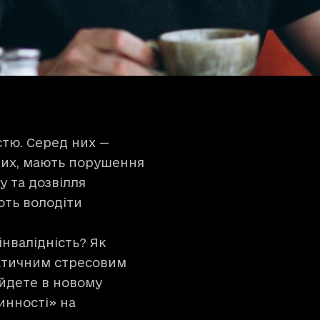
стю. Серед них —
них, мають порушення
у та дозвілля
ють володіти
нвалідність? Як
матичним стресовим
айдете в новому
тинності» на