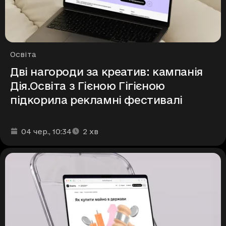
Рубрики
Освіта
Дві нагороди за креатив: кампанія
Дія.Освіта з Гієною Гігієною
підкорила рекламні фестивалі
Дата та час публікації
Час читання
:
:
04 чер.
, 10:34
2
хв