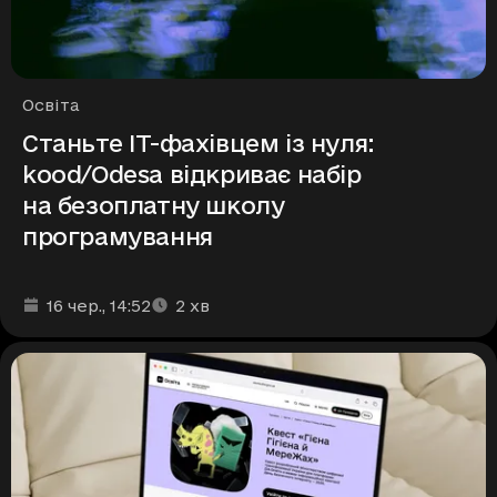
Рубрики
Освіта
Станьте ІТ-фахівцем із нуля:
kood/Odesa відкриває набір
на безоплатну школу
програмування
Дата та час публікації
Час читання
:
:
16 чер.
, 14:52
2
хв