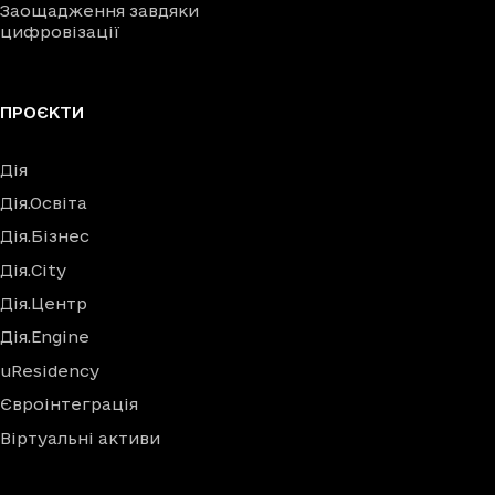
Заощадження завдяки
цифровізації
ПРОЄКТИ
Дія
Дія.Освіта
Дія.Бізнес
Дія.City
Дія.Центр
Дія.Engine
uResidency
Євроінтеграція
Віртуальні активи