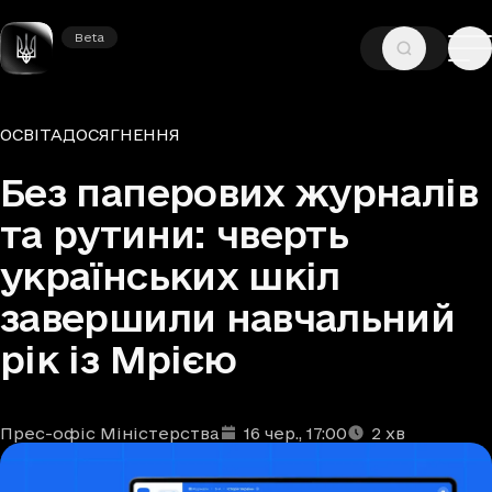
Beta
Beta
—
—
ГОЛОВНА
НОВИНИ
ОСВІТА
Рубрики
ОСВІТА
ДОСЯГНЕННЯ
Без паперових журналів
та рутини: чверть
українських шкіл
завершили навчальний
рік із Мрією
Прес-офіс Міністерства
16 чер.
, 17:00
2
хв
Автори
Дата та час публікації
Час читання
:
: