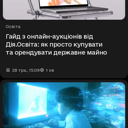
Рубрики
Освіта
Гайд з онлайн-аукціонів від
Дія.Освіта: як просто купувати
та орендувати державне майно
Дата та час публікації
Час читання
:
:
28 тра.
, 15:09
1
хв