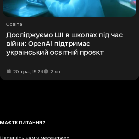
Рубрики
Освіта
Досліджуємо ШІ в школах під час
війни: OpenAI підтримає
український освітній проєкт
Дата та час публікації
Час читання
:
:
20 тра.
, 15:24
2
хв
МАЄТЕ ПИТАННЯ?
Напишіть нам у месенджер