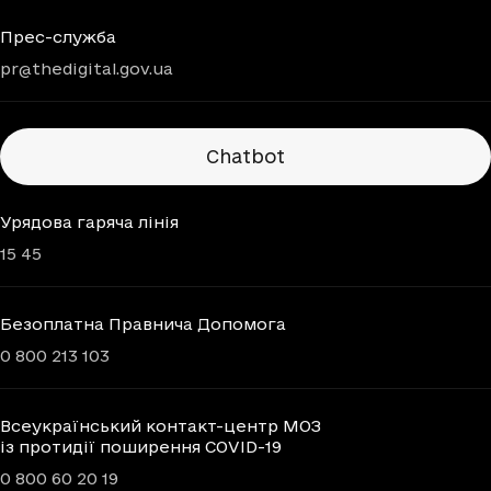
Прес-служба
pr@thedigital.gov.ua
Chatbots
Chatbot
Урядова гаряча лінія
15 45
Безоплатна Правнича Допомога
0 800 213 103
Всеукраїнський контакт-центр МОЗ
із протидії поширення COVID-19
0 800 60 20 19