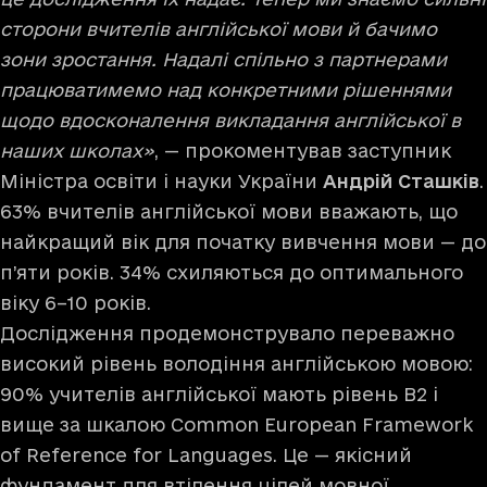
сторони вчителів англійської мови й бачимо
зони зростання. Надалі спільно з партнерами
працюватимемо над конкретними рішеннями
щодо вдосконалення викладання англійської в
наших школах»
, — прокоментував заступник
Міністра освіти і науки України
Андрій Сташків
.
63% вчителів англійської мови вважають, що
найкращий вік для початку вивчення мови — до
п’яти років. 34% схиляються до оптимального
віку 6–10 років.
Дослідження продемонструвало переважно
високий рівень володіння англійською мовою:
90% учителів англійської мають рівень В2 і
вище за шкалою Common European Framework
of Reference for Languages. Це — якісний
фундамент для втілення цілей мовної