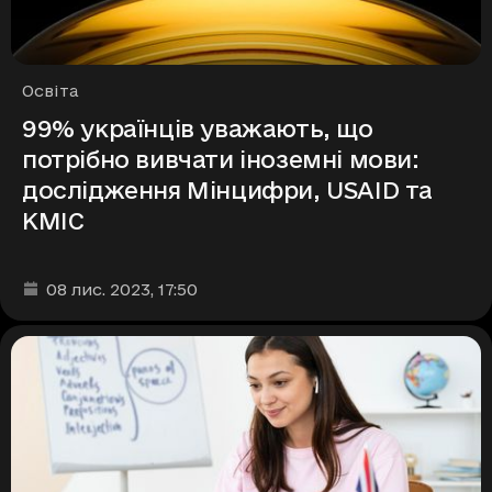
Рубрики
Освіта
99% українців уважають, що
потрібно вивчати іноземні мови:
дослідження Мінцифри, USAID та
КМІС
Дата та час публікації
:
08 лис. 2023
, 17:50