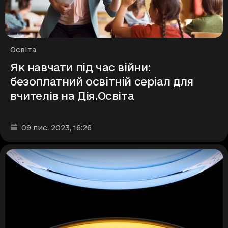
Рубрики
Освіта
Як навчати під час війни:
безоплатний освітній серіал для
вчителів на Дія.Освіта
Дата та час публікації
:
09 лис. 2023
, 16:26