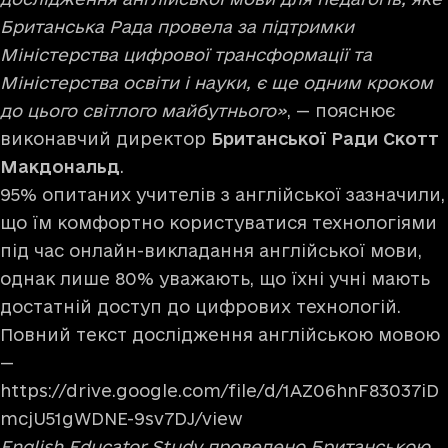
Британська Рада провела за підтримки
Міністерства цифрової трансформації та
Міністерства освіти і науки, є ще одним кроком
до цього світлого майбутнього»
, — пояснює
виконавчий директор
Британської Ради Скотт
Макдональд
.
95% опитаних учителів з англійської зазначили,
що їм комфортно користуватися технологіями
під час онлайн-викладання англійської мови,
однак лише 80% уважають, що їхні учні мають
достатній доступ до цифрових технологій.
Повний текст дослідження англійською мовою
—
https://drive.google.com/file/d/1AZ06hnF83037iD
mcjU51gWDNE-9sv7DJ/view
English Educator Study проведено Британською