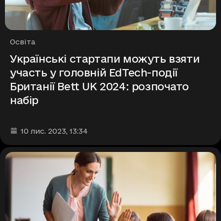
Рубрики
Освіта
Українські стартапи можуть взяти
участь у головній EdTech-події
Британії Bett UK 2024: розпочато
набір
Дата та час публікації
:
10 лис. 2023
, 13:34