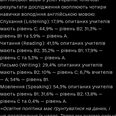
результати дослідження охоплюють чотири
навички володіння англійською мовою:
Слухання (Listening): 17,9% опитаних учителів
мають рівень С; 44,9% — рівень В2; 31,3% —
рівень В1 та 5,9% — рівень А.
Читання (Reading): 41,5% опитаних учителів
мають рівень В2; 35,2% — рівень В1; 17,9% —
рівень С та 5,3% — рівень А.
Письмо (Writing): 29,4% опитаних учителів
мають рівень В2; 10% — рівень С; 6,7% вчителів
— А; 54% — рівень В1.
Мовлення (Speaking): 54,3% опитаних учителів
мають рівень В1; 31,6% — рівень В2; 13,8% —
рівень С та 0,4% — рівень А.
«Освітня політика має ґрунтуватися на даних, і
це дослідження їх надає. Тепер ми знаємо сильні