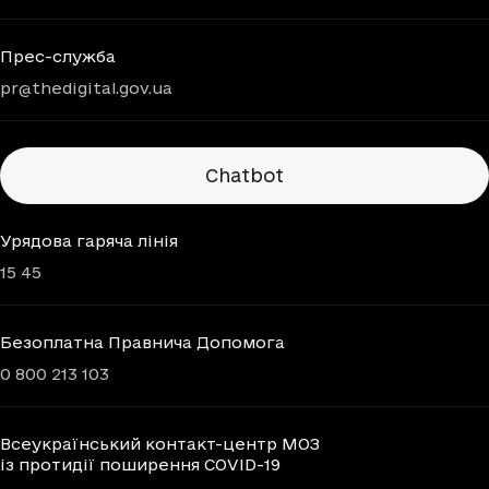
Прес-служба
pr@thedigital.gov.ua
Chatbots
Chatbot
Урядова гаряча лінія
15 45
Безоплатна Правнича Допомога
0 800 213 103
Всеукраїнський контакт-центр МОЗ
із протидії поширення COVID-19