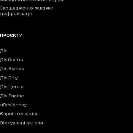
Заощадження завдяки
цифровізації
ПРОЄКТИ
Дія
Дія.Освіта
Дія.Бізнес
Дія.City
Дія.Центр
Дія.Engine
uResidency
Євроінтеграція
Віртуальні активи