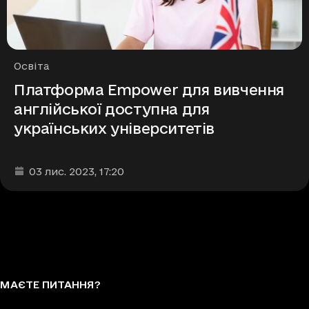
Рубрики
Освіта
Платформа Empower для вивчення
англійської доступна для
українських університетів
Дата та час публікації
:
03 лис. 2023
, 17:20
МАЄТЕ ПИТАННЯ?