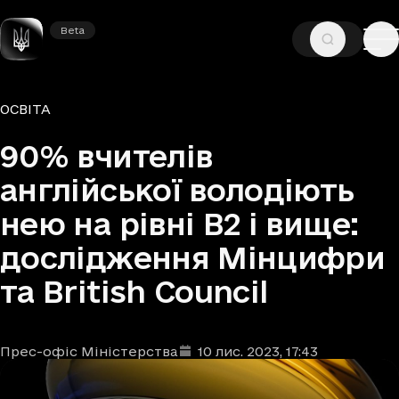
Beta
Beta
—
—
ГОЛОВНА
НОВИНИ
ОСВІТА
Рубрики
ОСВІТА
90% вчителів
англійської володіють
нею на рівні В2 і вище:
дослідження Мінцифри
та British Council
Прес-офіс Міністерства
10 лис. 2023
, 17:43
Автори
Дата та час публікації
: