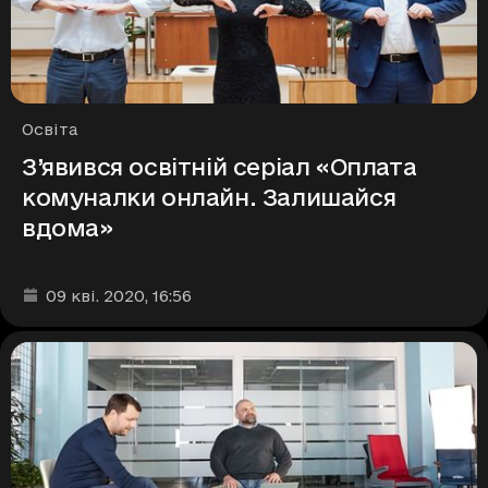
Рубрики
Освіта
З’явився освітній серіал «Оплата
комуналки онлайн. Залишайся
вдома»
Дата та час публікації
:
09 кві. 2020
, 16:56