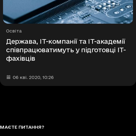
Рубрики
Освіта
Держава, ІТ-компанії та ІТ-академії
співпрацюватимуть у підготовці ІТ-
фахівців
Дата та час публікації
:
06 кві. 2020
, 10:26
МАЄТЕ ПИТАННЯ?