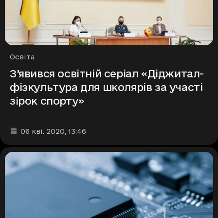
Рубрики
Освіта
З’явився освітній серіал «Діджитал-
фізкультура для школярів за участі
зірок спорту»
Дата та час публікації
:
06 кві. 2020
, 13:46