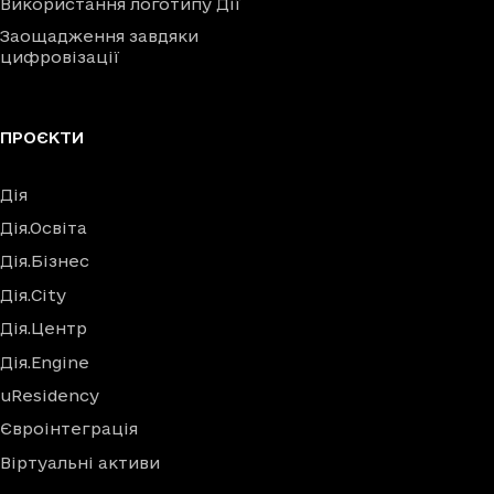
Використання логотипу Дії
Заощадження завдяки
цифровізації
ПРОЄКТИ
Дія
Дія.Освіта
Дія.Бізнес
Дія.City
Дія.Центр
Дія.Engine
uResidency
Євроінтеграція
Віртуальні активи