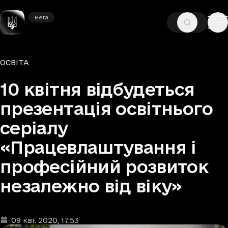
Beta
Beta
—
—
ГОЛОВНА
НОВИНИ
ОСВІТА
Рубрики
ОСВІТА
10 квітня відбудеться
презентація освітнього
серіалу
«Працевлаштування і
професійний розвиток
незалежно від віку»
09 кві. 2020
, 17:53
Дата та час публікації
: