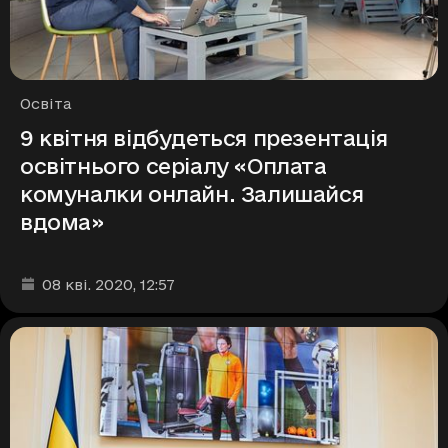
Рубрики
Освіта
9 квітня відбудеться презентація
освітнього серіалу «Оплата
комуналки онлайн. Залишайся
вдома»
Дата та час публікації
:
08 кві. 2020
, 12:57