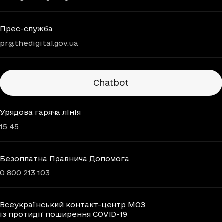
Прес-служба
pr@thedigital.gov.ua
Chatbots
Chatbot
Урядова гаряча лінія
15 45
Безоплатна Правнича Допомога
0 800 213 103
Всеукраїнський контакт-центр МОЗ
із протидії поширення COVID-19