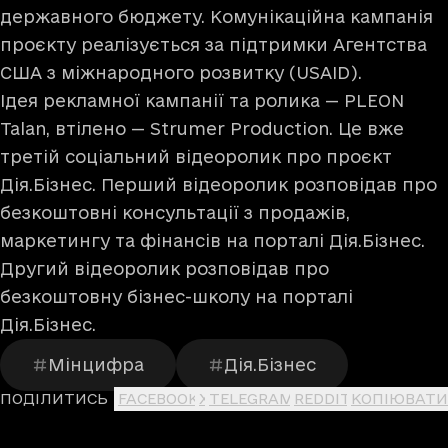
державного бюджету. Комунікаційна кампанія
проєкту реалізується за підтримки Агентства
США з міжнародного розвитку (USAID).
Ідея рекламної кампанії та ролика — PLEON
Talan, втілено — Strumer Production. Це вже
третій соціальний відеоролик про проєкт
Дія.Бізнес. Перший
відеоролик
розповідав про
безкоштовні консультації з продажів,
маркетингу та фінансів на порталі Дія.Бізнес.
Другий
відеоролик
розповідав про
безкоштовну бізнес-школу на порталі
Дія.Бізнес.
Мінцифра
Дія.Бізнес
ПОДІЛИТИСЬ
FACEBOOK
X
TELEGRAM
REDDIT
КОПІЮВАТИ