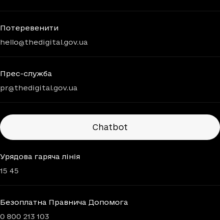
Потеревенити
hello@thedigital.gov.ua
Прес-служба
pr@thedigital.gov.ua
Chatbots
Chatbot
Урядова гаряча лінія
15 45
Безоплатна Правнича Допомога
0 800 213 103