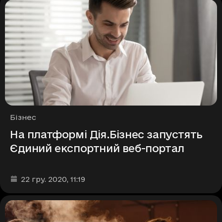
Рубрики
Бізнес
На платформі Дія.Бізнес запустять
Єдиний експортний веб-портал
Дата та час публікації
:
22 гру. 2020
, 11:19