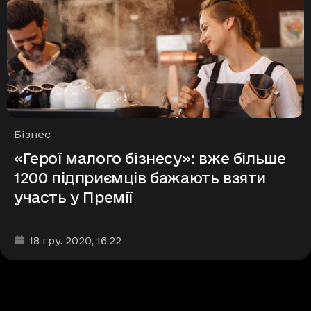
Рубрики
Бізнес
«Герої малого бізнесу»: вже більше
1200 підприємців бажають взяти
участь у Премії
Дата та час публікації
:
18 гру. 2020
, 16:22