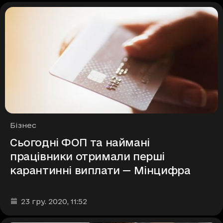
Рубрики
Бізнес
Сьогодні ФОП та наймані
працівники отримали перші
карантинні виплати — Мінцифра
Дата та час публікації
:
23 гру. 2020
, 11:52