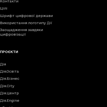
Контакти
Цілі
Шрифт цифрової держави
Використання логотипу Дії
Заощадження завдяки
цифровізації
ПРОЄКТИ
Дія
Дія.Освіта
Дія.Бізнес
Дія.City
Дія.Центр
Дія.Engine