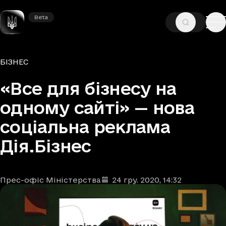
Beta
Beta
—
—
ГОЛОВНА
НОВИНИ
БІЗНЕС
Рубрики
БІЗНЕС
«Все для бізнесу на
одному сайті» — нова
соціальна реклама
Дія.Бізнес
Прес-офіс Міністерства
24 гру. 2020
, 14:32
Автори
Дата та час публікації
: