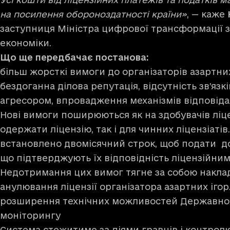
на посилення обороноздатності країни»
, — каже
заступниця Міністра цифрової трансформації 
економіки.
Що ще передбачає постанова:
більш жорсткі вимоги до організаторів азартних
бездоганна ділова репутація, відсутність зв’язк
агресором, впровадження механізмів відповіда
Нові вимоги поширюються як на здобувачів ліце
одержати ліцензію, так і для чинних ліцензіатів
встановлено двомісячний строк, щоб подати до
що підтверджують їх відповідність ліцензійни
Недотримання цих вимог тягне за собою накла
анулювання ліцензії організатора азартних ігор
розширення технічних можливостей Державної
моніторингу
Система стежитиме за діями гравців і контрол