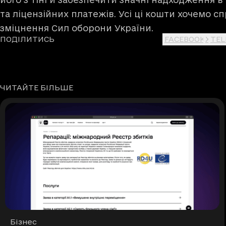
та ліцензійних платежів. Усі ці кошти хочемо с
зміцнення Сил оборони України.
ПОДІЛИТИСЬ
FACEBOOK
X
TE
ЧИТАЙТЕ БІЛЬШЕ
Рубрики
Бізнес