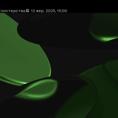
іністерства
12 вер. 2025
, 15:00
ублікації
: