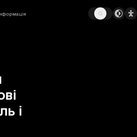
інформація
я
ові
ль і