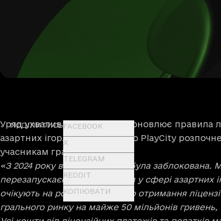
Уряд ухвалив постанову, що оновлює правила л
ПОДІЛИТИСЬ
FACEBOOK
азартних ігор. Держагентство PlayCity розпочне
X
учасникам грального ринку.
TELEGRAM
«З 2024 року видача ліцензій була заблокована.
REDDIT
перезапускаємо ліцензування у сфері азартних і
КОПІЮВАТИ
очікують на розгляд заяви про отримання ліцензі
грального ринку на майже 50 мільйонів гривень, 
Усі кошти від ліцензійних платежів та податків 