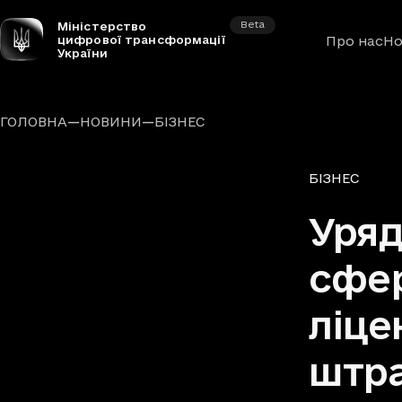
Beta
Міністерство
цифрової трансформації
Про нас
Но
України
—
—
ГОЛОВНА
НОВИНИ
БІЗНЕС
Рубрики
БІЗНЕС
Уряд
сфер
ліце
штр