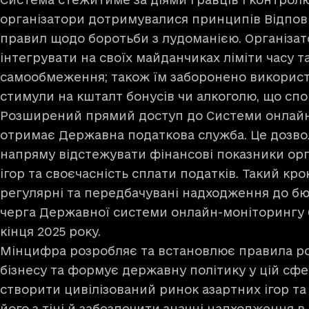
організатори дотримувалися принципів Відпові
правил щодо боротьби з лудоманією. Організато
інтегрувати на своїх майданчиках ліміти часу т
самообмеження; також їм заборонено використ
стимули на кшталт бонусів чи алкоголю, що спо
Розширений прямий доступ до Системи онлай
отримає Державна податкова служба. Це дозво
напряму відстежувати фінансові показники орг
ігор та своєчасність сплати податків. Такий кр
регулярні та передбачувані надходження до б
черга Державної системи онлайн-моніторингу 
кінця 2025 року.
Мінцифра розробляє та встановлює правила р
бізнесу та формує державну політику у цій сфе
створити цивілізований ринок азартних ігор та
його з тіні й забезпечити значні надходження в