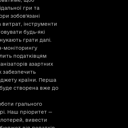
дальної гри та
ри зобов’язані
а витрат, інструменти
овувати будь-які
нукають грати далі.
н-моніторингу
лить податківцям
анізаторів азартних
ок забезпечить
юджету країни. Перша
буде створена вже до
оботи грального
рі. Наш пріоритет —
 лотерей, вивести
 бюджет від податків