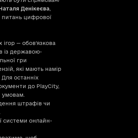
Наталя Денікеєва
,
з питань цифрової
 ігор — обов’язкова
ів із державою-
льної гри
нзій, які мають намір
. Для останніх
кументи до PlayCity,
м умовам.
дення штрафів чи
.
 системи онлайн-
юватиме, щоб