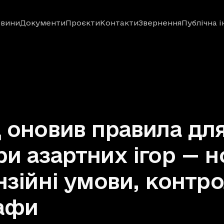
вини
Документи
Проєкти
Контакти
Звернення
Публічна 
 оновив правила дл
и азартних ігор — н
нзійні умови, контро
афи