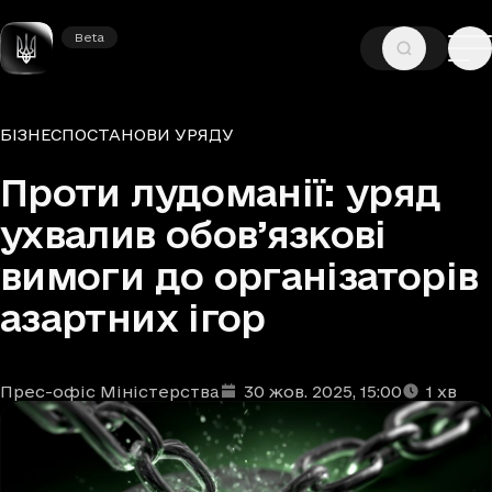
Beta
Beta
—
—
ГОЛОВНА
НОВИНИ
БІЗНЕС
Рубрики
БІЗНЕС
ПОСТАНОВИ УРЯДУ
Проти лудоманії: уряд
ухвалив обов’язкові
вимоги до організаторів
азартних ігор
Прес-офіс Міністерства
30 жов. 2025
, 15:00
1
хв
Автори
Дата та час публікації
Час читання
:
: