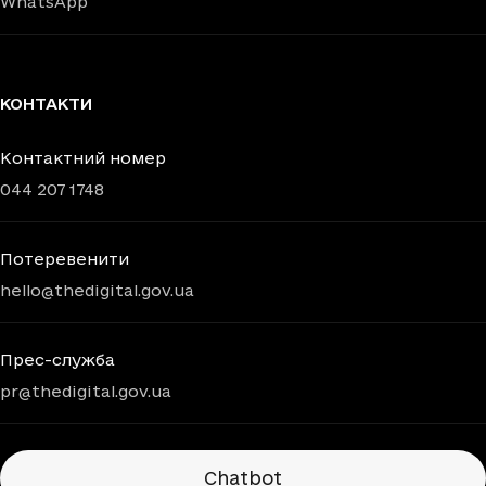
WhatsApp
КОНТАКТИ
Контактний номер
044 207 1748
Потеревенити
hello@thedigital.gov.ua
Прес-служба
pr@thedigital.gov.ua
Chatbots
Chatbot