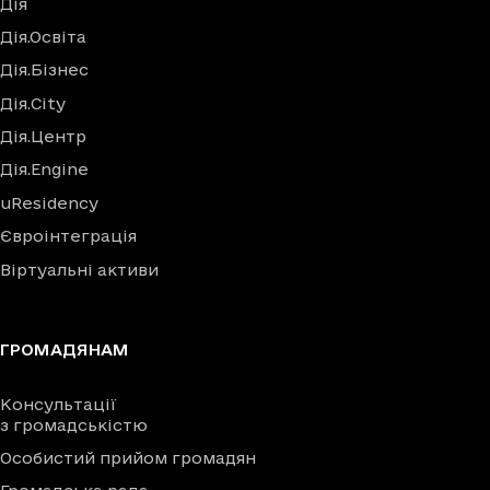
Дія
Дія.Освіта
Дія.Бізнес
Дія.City
Дія.Центр
Дія.Engine
uResidency
Євроінтеграція
Віртуальні активи
ГРОМАДЯНАМ
Консультації
з громадськістю
Особистий прийом громадян