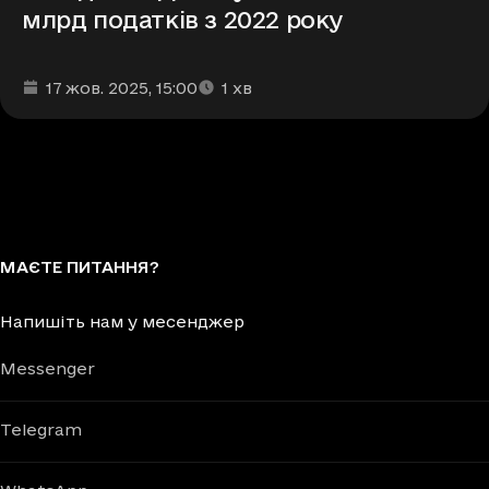
млрд податків з 2022 року
Дата та час публікації
Час читання
:
:
17 жов. 2025
, 15:00
1
хв
МАЄТЕ ПИТАННЯ?
Напишіть нам у месенджер
Messenger
Telegram