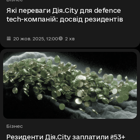
Які переваги Дія.City для defence
tech-компаній: досвід резидентів
Дата та час публікації
Час читання
:
:
20 жов. 2025
, 12:00
2
хв
Рубрики
Бізнес
Резиденти Дія.Сіty заплатили ₴53+