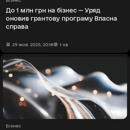
Бізнес
До 1 млн грн на бізнес — Уряд
оновив грантову програму Власна
справа
Дата та час публікації
Час читання
:
:
29 жов. 2025
, 20:16
1
хв
Рубрики
Бізнес