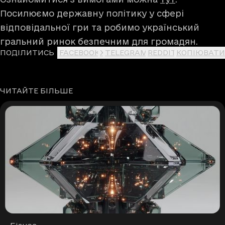
Посилюємо державну політику у сфері
відповідальної гри та робимо український
гральний ринок безпечним для громадян.
ПОДІЛИТИСЬ
FACEBOOK
X
TELEGRAM
REDDIT
КОПІЮВАТИ
ЧИТАЙТЕ БІЛЬШЕ
Рубрики