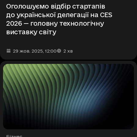
Оголошуємо відбір стартапів
до української делегації на CES
2026 — головну технологічну
виставку світу
Дата та час публікації
Час читання
:
:
29 жов. 2025
, 12:00
2
хв
Рубрики
Бізнес