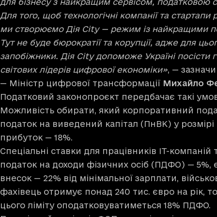
для бізнесу з найкращим сервісом, податковою 
Для того, щоб технологічні компанії та стартапи 
ми створюємо Дія City — режим із найкращими 
Тут не буде бюрократії та корупції, адже для цьо
запобіжники. Дія City допоможе Україні посісти 
світових лідерів цифрової економіки»
, — зазнач
— Міністр цифрової трансформації
Михайло Ф
Податковий законопроєкт передбачає такі умо
Можливість обирати, який корпоративний пода
податок на виведений капітал (ПнВК) у розмірі
прибуток — 18%.
Спеціальні ставки для працівників IT-компаній та
податок на доходи фізичних осіб (ПДФО) — 5%,
внесок — 22% від мінімальної зарплати, військо
фахівець отримує понад 240 тис. євро на рік, то
цього ліміту оподатковуватиметься 18% ПДФО.