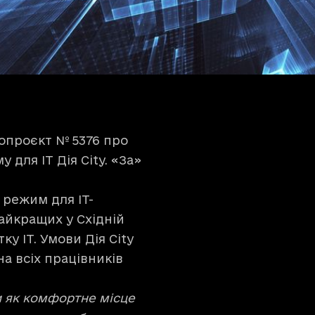
нопроєкт № 5376 про
для ІТ Дія City. «За»
 режим для IT-
найкращих у Східній
у ІТ. Умови Дія City
на всіх працівників
и як комфортне місце