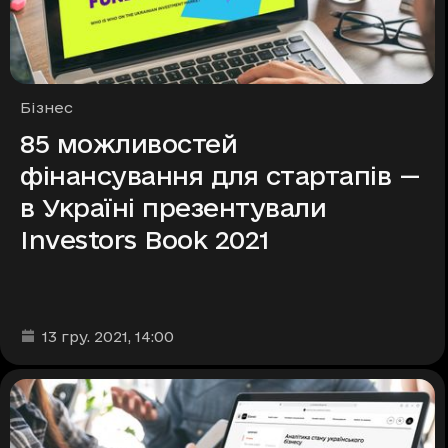
Рубрики
Бізнес
85 можливостей
фінансування для стартапів —
в Україні презентували
Investors Book 2021
Дата та час публікації
:
13 гру. 2021
, 14:00