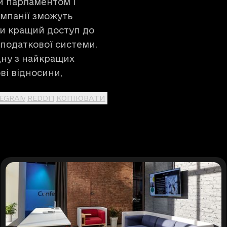
й парламентом і
омпанії зможуть
ти кращий доступ до
 податкової системи.
дну з найкращих
ві відносини,
LEGRAM
REDDIT
КОПІЮВАТИ