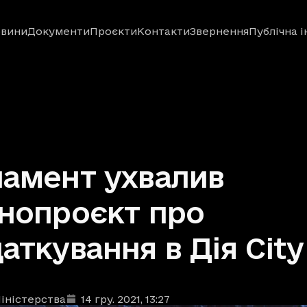
вини
Документи
Проєкти
Контакти
Звернення
Публічна 
амент ухвалив
нопроєкт про
аткування в Дія City
іністерства
14 гру. 2021
, 13:27
ублікації
: