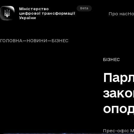
Beta
Міністерство
цифрової трансформації
Про нас
Но
України
—
—
ГОЛОВНА
НОВИНИ
БІЗНЕС
Рубрики
БІЗНЕС
Парл
зако
опод
Прес-офіс М
Автори
Дата та час п