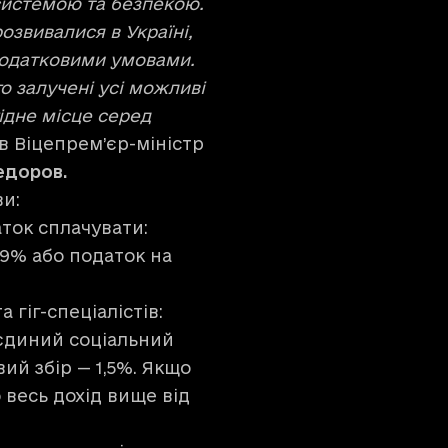
системою та безпекою.
розвивалися в Україні,
податковими умовами.
го залучені усі можливі
гідне місце серед
ив Віцепрем’єр-міністр
едоров.
ви:
ток сплачувати:
 9% або податок на
 гіг-спеціалістів:
 єдиний соціальний
вий збір — 1,5%. Якщо
 весь дохід вище від