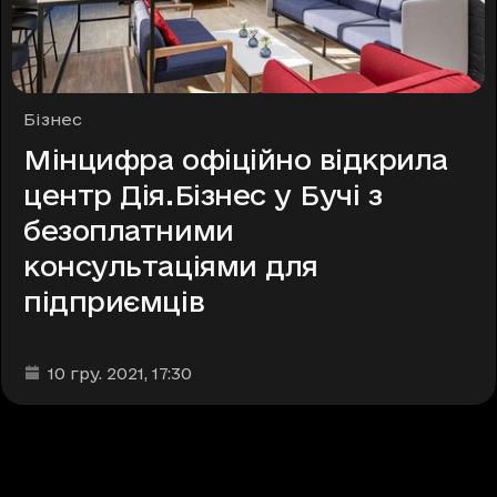
Рубрики
Бізнес
Мінцифра офіційно відкрила
центр Дія.Бізнес у Бучі з
безоплатними
консультаціями для
підприємців
Дата та час публікації
:
10 гру. 2021
, 17:30