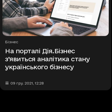
Рубрики
Бізнес
На порталі Дія.Бізнес
з’явиться аналітика стану
українського бізнесу
Дата та час публікації
:
09 гру. 2021
, 12:28