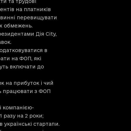
ти та трудові
ентів на платників
повинні перевищувати
их обмежень.
езидентами Дія City,
авок.
податковуватися в
ати на ФОП, які
уть включати до
к на прибуток і чий
ь працювати з ФОП
ні компанією-
 разу на 2 роки;
 українські стартапи.