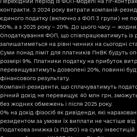
Перехідний період із ФОП-моделі на гіг-контрак
контракти. З 2024 року витрати компаній-резид
єдиного податку (включно з ФОП 3 групи) не 
50%, а з 2025 року – 20%. До цього часу — жодн
Оподаткування ФОП, що співпрацюватимуть із р
залишатиметься на рівні чинних на сьогодні ст
Суми понад ліміт для платників ПнВК будуть о
розмірі 9%. Платники податку на прибуток витр
перевищуватимуть дозволені 20%, повинні буд
фінансового результату.
Компанії-резиденти, що сплачуватимуть подато
річний дохід не перевищує 40 млн грн, зможут
без жодних обмежень і після 2025 року.
0% на дохід фізосіб як дивіденди, які нарахова
резидентом за умови їх виплати не частіше від 1
Податкова знижка (з ПДФО) на суму інвестицій в