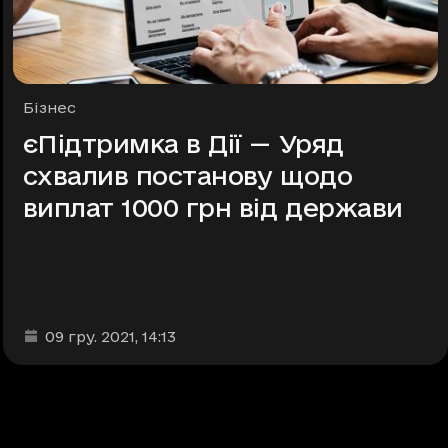
Рубрики
Бізнес
єПідтримка в Дії — Уряд
схвалив постанову щодо
виплат 1000 грн від держави
Дата та час публікації
:
09 гру. 2021
, 14:13