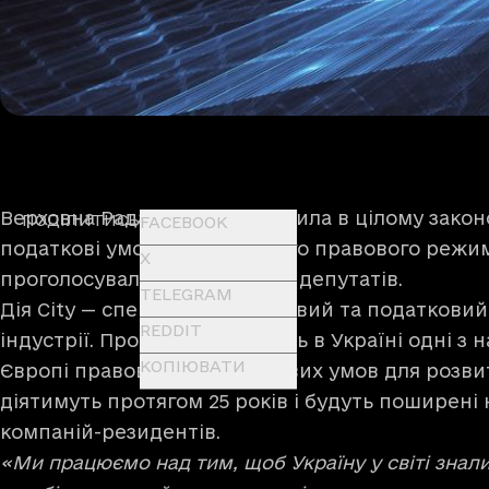
Верховна Рада України ухвалила в цілому зако
ПОДІЛИТИСЬ
FACEBOOK
податкові умови спеціального правового режиму 
X
проголосувало 285 народних депутатів.
TELEGRAM
Дія City — спеціальний правовий та податковий
REDDIT
індустрії. Проєкт запровадить в Україні одні з 
КОПІЮВАТИ
Європі правових та податкових умов для розвитк
діятимуть протягом 25 років і будуть поширені 
компаній-резидентів.
«Ми працюємо над тим, щоб Україну у світі знал