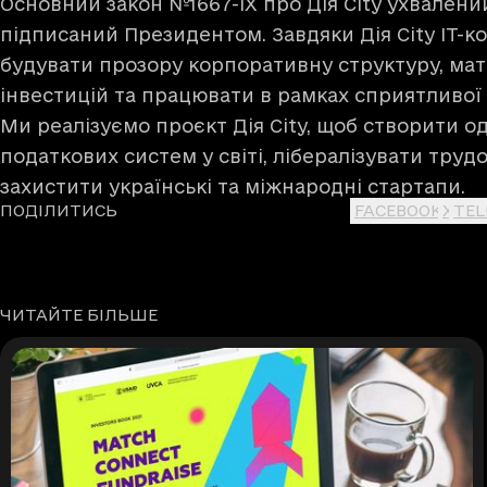
Основний закон №1667-ІХ про Дія City ухвалени
підписаний Президентом. Завдяки Дія City ІТ-к
будувати прозору корпоративну структуру, ма
інвестицій та працювати в рамках сприятливої
Ми реалізуємо проєкт Дія City, щоб створити о
податкових систем у світі, лібералізувати трудо
захистити українські та міжнародні стартапи.
ПОДІЛИТИСЬ
FACEBOOK
X
TE
ЧИТАЙТЕ БІЛЬШЕ