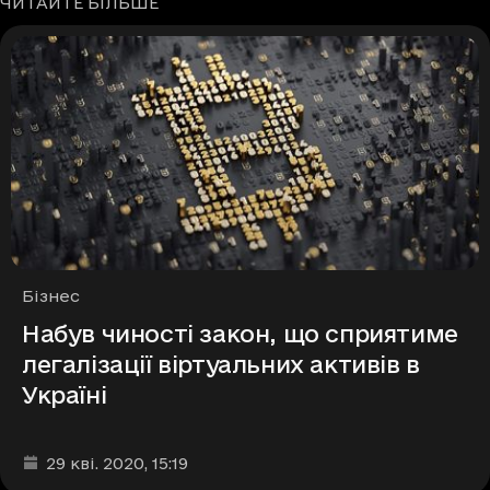
ЧИТАЙТЕ БІЛЬШЕ
Рубрики
Бізнес
Набув чиності закон, що сприятиме
легалізації віртуальних активів в
Україні
Дата та час публікації
:
29 кві. 2020
, 15:19