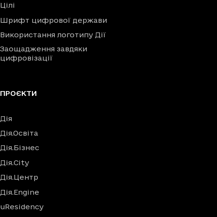
Цілі
Шрифт цифрової держави
Використання логотипу Дії
Заощадження завдяки
цифровізації
ПРОЄКТИ
Дія
Дія.Освіта
Дія.Бізнес
Дія.City
Дія.Центр
Дія.Engine
uResidency