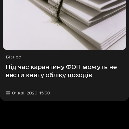
Рубрики
Бізнес
Під час карантину ФОП можуть не
вести книгу обліку доходів
Дата та час публікації
:
01 кві. 2020
, 15:30