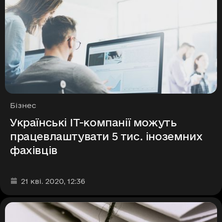
Рубрики
Бізнес
Українські ІТ-компанії можуть
працевлаштувати 5 тис. іноземних
фахівців
Дата та час публікації
:
21 кві. 2020
, 12:36