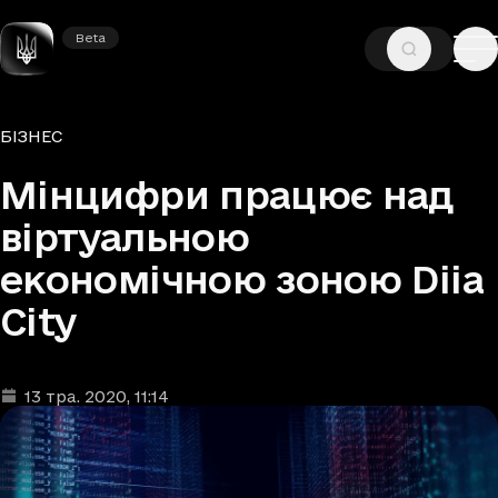
Beta
Beta
—
—
ГОЛОВНА
НОВИНИ
БІЗНЕС
Рубрики
БІЗНЕС
Мінцифри працює над
віртуальною
економічною зоною Diia
City
13 тра. 2020
, 11:14
Дата та час публікації
: