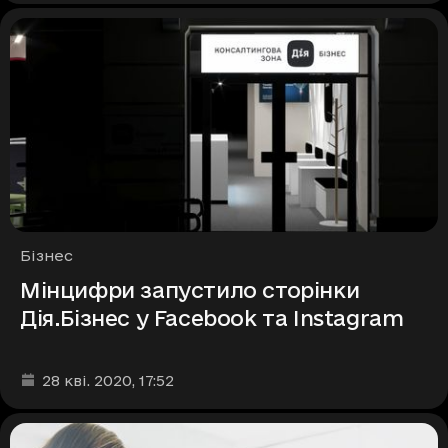
Рубрики
Бізнес
Мінцифри запустило сторінки
Дія.Бізнес у Facebook та Instagram
Дата та час публікації
:
28 кві. 2020
, 17:52