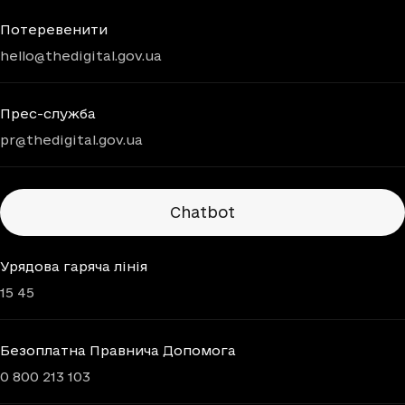
Потеревенити
hello@thedigital.gov.ua
Прес-служба
pr@thedigital.gov.ua
Chatbots
Chatbot
Урядова гаряча лінія
15 45
Безоплатна Правнича Допомога
0 800 213 103