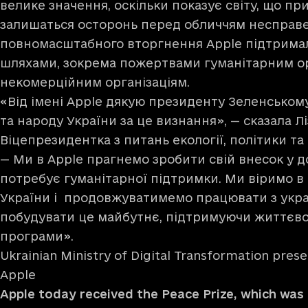
велике значення, оскільки показує світу, що п
залишаться осторонь перед обличчям несправе
повномасштабного вторгнення Apple підтримал
шляхами, зокрема пожертвами гуманітарним ор
некомерційним організаціям.
«Від імені Apple дякую президенту Зеленському
та народу України за це визнання», — сказала Л
Віцепрезидентка з питань екології, політики та 
— Ми в Apple прагнемо зробити свій внесок у д
потребує гуманітарної підтримки. Ми віримо в
України і продовжуватимемо працювати з укра
побудувати це майбутнє, підтримуючи життєво 
програми».
Ukrainian Ministry of Digital Transformation pres
Apple
Apple today received the Peace Prize, which was