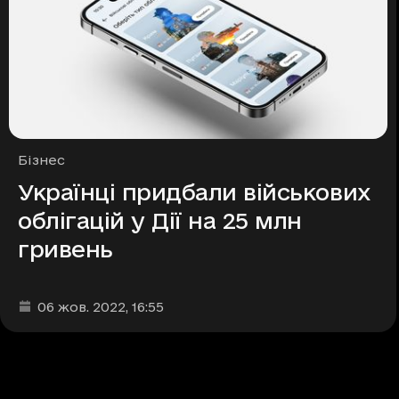
Рубрики
Бізнес
Українці придбали військових
облігацій у Дії на 25 млн
гривень
Дата та час публікації
:
06 жов. 2022
, 16:55