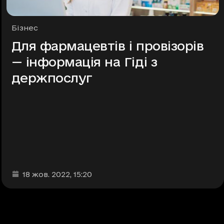
Рубрики
Бізнес
Для фармацевтів і провізорів
— інформація на Гіді з
держпослуг
Дата та час публікації
:
18 жов. 2022
, 15:20