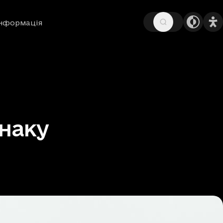
інформація
наку