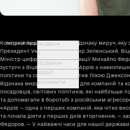
Компанія Apple отримала «Відзнаку миру», яку
ПОДІЛИТИСЬ
FACEBOOK
Президент України Володимир Зеленський. Віц
X
Міністр цифрової трансформації Михайло Федор
TELEGRAM
зустрічі з Віцепрезиденткою Apple з навколиш
REDDIT
політики та соціальних ініціатив Лізою Джексон
КОПІЮВАТИ
Відзнака миру — це нагорода для компаній та ко
посадовців, світових політиків, які найбільше 
та допомагали в боротьбі з російським агресо
«Apple — одна з перших компаній, яка чітко ви
та почала діяти з перших днів вторгнення, — з
Федоров. — У найважчі часи для нашої держави