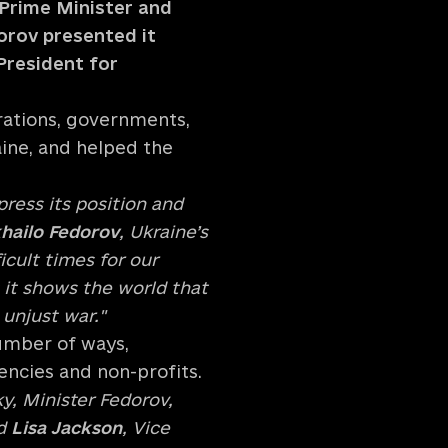
 Prime Minister and
orov presented it
President for
rations, governments,
aine, and helped the
press its position and
hailo Fedorov
, Ukraine’s
icult times for our
 it shows the world that
 unjust war."
number of ways,
encies and non-profits.
y, Minister Fedorov,
id
Lisa Jackson
, Vice