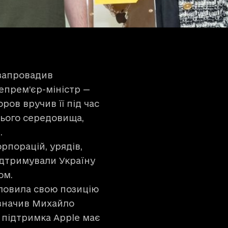
 запровадив
епрем’єр-міністр —
ов вручив її під час
нього середовища,
.
рпорацій, урядів,
підтримували Україну
ром.
словила свою позицію
азначив Михайло
 підтримка Apple має