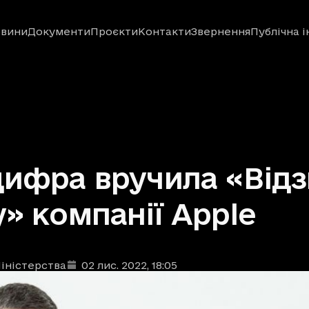
вини
Документи
Проєкти
Контакти
Звернення
Публічна 
ифра вручила «Відз
» компанії Apple
іністерства
02 лис. 2022
, 18:05
ублікації
: