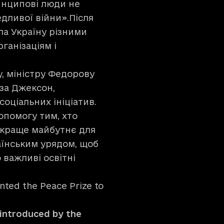
ринципові люди не
дливої війни».Після
а Україну різними
ганізаціям і
, міністру Федорову
іза Джексон,
соціальних ініціатив.
опомогу тим, хто
 краще майбутнє для
їнським урядом, щоб
важливі освітні
ented the Peace Prize to
 introduced by the