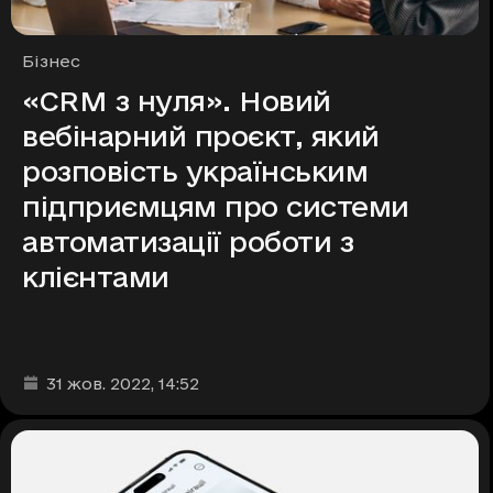
Рубрики
Бізнес
«CRM з нуля». Новий
вебінарний проєкт, який
розповість українським
підприємцям про системи
автоматизації роботи з
клієнтами
Дата та час публікації
:
31 жов. 2022
, 14:52