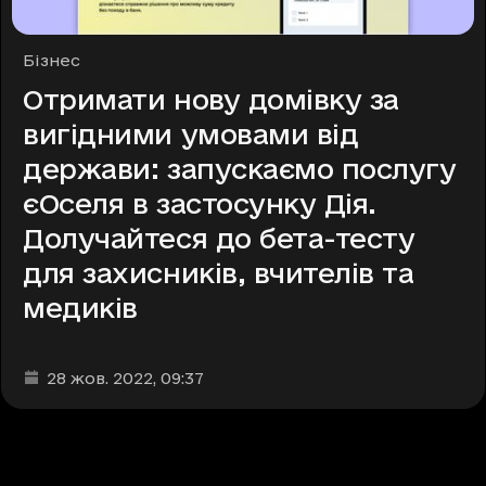
Рубрики
Бізнес
Отримати нову домівку за
вигідними умовами від
держави: запускаємо послугу
єОселя в застосунку Дія.
Долучайтеся до бета-тесту
для захисників, вчителів та
медиків
Дата та час публікації
:
28 жов. 2022
, 09:37