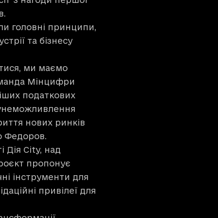
в.
ли головні принципи,
стрії та бізнесу
тися, ми маємо
оманда Мінцифри
іших податкових
є унеможливлення
риття нових ринків
о Федоров.
Дія City, над
роєкт пропонує
чні інструменти для
відаційні привілеї для
рансформації