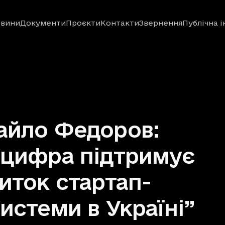
вини
Документи
Проєкти
Контакти
Звернення
Публічна 
айло Федоров:
цифра підтримує
иток стартап-
истеми в Україні”