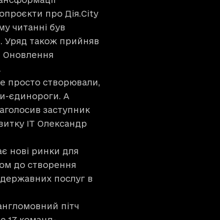
опроєкти про Дія.City
му читанні був
. Уряд також прийняв
. Оновлення
.
не просто створювали,
пи-єдинороги. А
наголосив заступник
витку IT Олександр
є нові ринки для
лом до створення
 державних послуг в
англомовний пітч
е 17 команд-