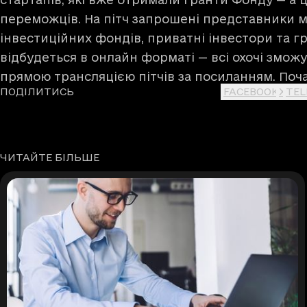
переможців. На пітч запрошені представники 
інвестиційних фондів, приватні інвестори та гр
відбудеться в онлайн форматі — всі охочі зможу
прямою трансляцією пітчів за
посиланням
. Поч
ПОДІЛИТИСЬ
FACEBOOK
X
TE
ЧИТАЙТЕ БІЛЬШЕ