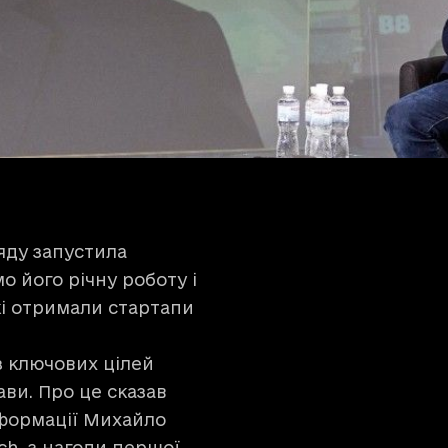
яду запустила
о його річну роботу і
кі отримали стартапи
з ключових цілей
ви. Про це сказав
сформації Михайло
tch з нагоди першої