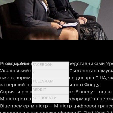
Рік тому Мінцифра разом з представниками Ур
ПОДІЛИТИСЬ
FACEBOOK
Український фонд стартапів. Сьогодні аналізуєм
X
вже говоримо про майже 3 млн доларів США, я
TELEGRAM
за перший рік грантової діяльності Фонду.
REDDIT
Сприяти розвитку українського бізнесу — одна 
КОПІЮВАТИ
Міністерства цифрової трансформації та держа
Віцепрем’єр-міністр — Міністр цифрової тран
Федоров під час пресконференції First-Year Pi