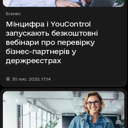
Рубрики
Бізнес
Мінцифра і YouControl
запускають безкоштовні
вебінари про перевірку
бізнес-партнерів у
держреєстрах
Дата та час публікації
:
30 лис. 2020
, 17:14