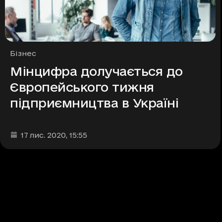
Рубрики
Бізнес
Мінцифра долучається до
Європейського тижня
підприємництва в Україні
Дата та час публікації
:
17 лис. 2020
, 15:55