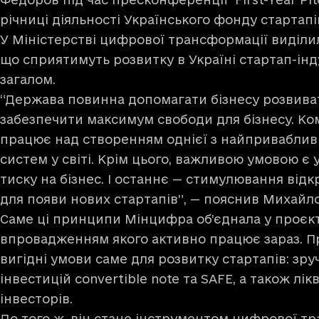
річниці діяльності Українського фонду стартапі
У Міністерстві цифрової трансформації виділи
що сприятимуть розвитку в Україні стартап-інду
загалом.
“Держава повинна допомагати бізнесу розвива
забезпечити максимум свободи для бізнесу. К
працює над створенням однієї з найприваблив
систем у світі. Крім цього, важливою умовою 
тиску на бізнес. І останнє — стимулювання відк
для появи нових стартапів”, — пояснив Михайл
Саме ці принципи Мінцифра об’єднала у проєкті 
впровадженням якого активно працює зараз. П
вигідні умови саме для розвитку стартапів: зру
інвестицій convertible note та SAFE, а також лік
інвесторів.
До того ж, він стане інструментом цифрової т