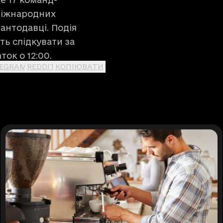
міжнародних
антодавці. Подія
ть слідкувати за
аток о 12:00.
LEGRAM
REDDIT
КОПІЮВАТИ