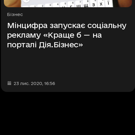
Рубрики
Бізнес
Мінцифра запускає соціальну
рекламу «Краще б — на
порталі Дія.Бізнес»
Дата та час публікації
:
23 лис. 2020
, 16:56