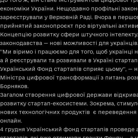
економіки України. Нещодавно профільні закон
зареєстрували у Верховній Раді. Вчора в першо
прийнятий законопроєкт про віртуальні активи
Концепцію розвитку сфери штучного інтелекту
законодавства — нові можливості для українців
“Ми віримо і працюємо для того, щоб українці 
а й реєстрували та розвивали в Україні старта
Український Фонд стартапів сприяє цьому”, — 
Міністра цифрової трансформації з питань роз
Борняков.
Загалом створення цифрової держави відкрива
розвитку стартап-екосистеми. Зокрема, стиму
нових технологічних продуктів є переведення
онлайн.
4 грудня Український фонд стартапів проведе 
стартапів, які вже отримали гранти Фонду — а ц