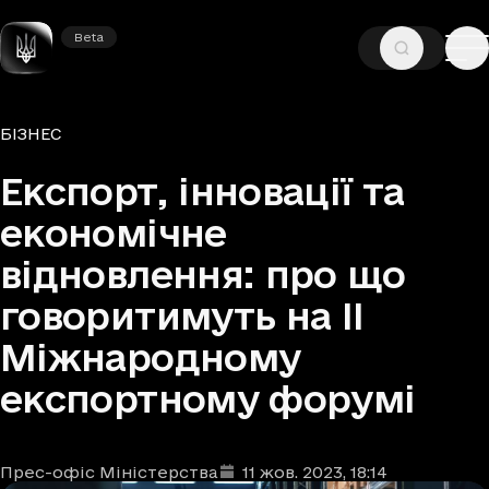
Beta
Beta
—
—
ГОЛОВНА
НОВИНИ
БІЗНЕС
Рубрики
БІЗНЕС
Експорт, інновації та
економічне
відновлення: про що
говоритимуть на ІІ
Міжнародному
експортному форумі
Прес-офіс Міністерства
11 жов. 2023
, 18:14
Автори
Дата та час публікації
: