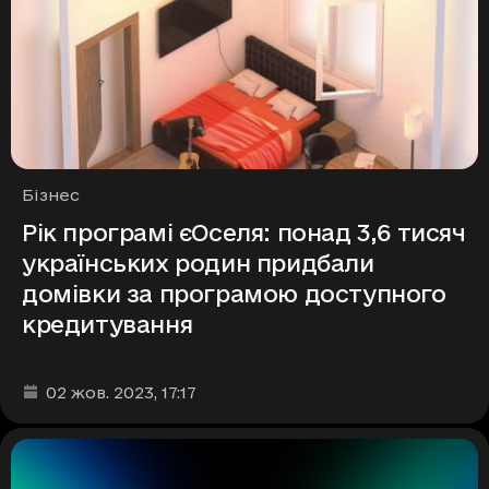
Рубрики
Бізнес
Рік програмі єОселя: понад 3,6 тисяч
українських родин придбали
домівки за програмою доступного
кредитування
Дата та час публікації
:
02 жов. 2023
, 17:17