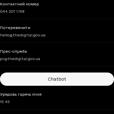
Контактний номер
044 207 1748
Потеревенити
hello@thedigital.gov.ua
Прес-служба
pr@thedigital.gov.ua
Chatbots
Chatbot
Урядова гаряча лінія
15 45