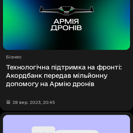
Рубрики
Бізнес
Технологічна підтримка на фронті:
Акордбанк передав мільйонну
допомогу на Армію дронів
Дата та час публікації
:
28 вер. 2023
, 20:45