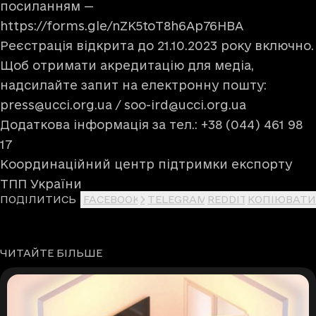
посиланням —
https://forms.gle/nZK5toT8h6Ap76HBA
Реєстрація відкрита до 21.10.2023 року включно.
Щоб отримати акредитацію для медіа,
надсилайте запит на електронну пошту:
press@ucci.org.ua
/
soo-ird@ucci.org.ua
Додаткова інформація за тел.: +38 (044) 461 98
17
Координаційний центр підтримки експорту
ТПП України
ПОДІЛИТИСЬ
FACEBOOK
X
TELEGRAM
REDDIT
КОПІЮВАТИ
ЧИТАЙТЕ БІЛЬШЕ