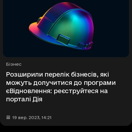
Рубрики
Бізнес
Розширили перелік бізнесів, які
можуть долучитися до програми
єВідновлення: реєструйтеся на
порталі Дія
Дата та час публікації
:
19 вер. 2023
, 14:21