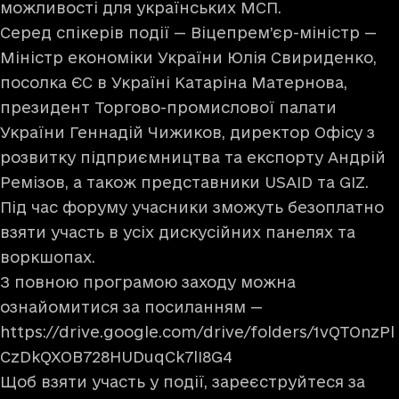
можливості для українських МСП.
Серед спікерів події — Віцепрем’єр-міністр —
Міністр економіки України Юлія Свириденко,
посолка ЄС в Україні Катаріна Матернова,
президент Торгово-промислової палати
України Геннадій Чижиков, директор Офісу з
розвитку підприємництва та експорту Андрій
Ремізов, а також представники USAID та GIZ.
Під час форуму учасники зможуть безоплатно
взяти участь в усіх дискусійних панелях та
воркшопах.
З повною програмою заходу можна
ознайомитися за посиланням —
https://drive.google.com/drive/folders/1vQTOnzPl
CzDkQXOB728HUDuqCk7lI8G4
Щоб взяти участь у події, зареєструйтеся за