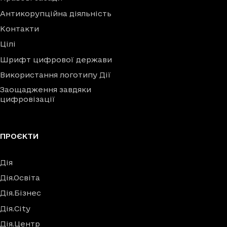
Антикорупційна діяльність
Контакти
Цілі
Шрифт цифрової держави
Використання логотипу Дії
Заощадження завдяки
цифровізації
ПРОЄКТИ
Дія
Дія.Освіта
Дія.Бізнес
Дія.City
Дія.Центр