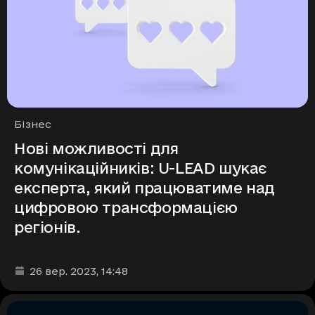
Рубрики
Бізнес
Нові можливості для
комунікаційників: U-LEAD шукає
експерта, який працюватиме над
цифровою трансформацією
регіонів.
Дата та час публікації
:
26 вер. 2023
, 14:48