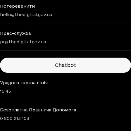
Потеревенити
hello@thedigital.gov.ua
Прес-служба
pr@thedigital.gov.ua
Chatbots
Chatbot
Урядова гаряча лінія
15 45
Безоплатна Правнича Допомога
0 800 213 103