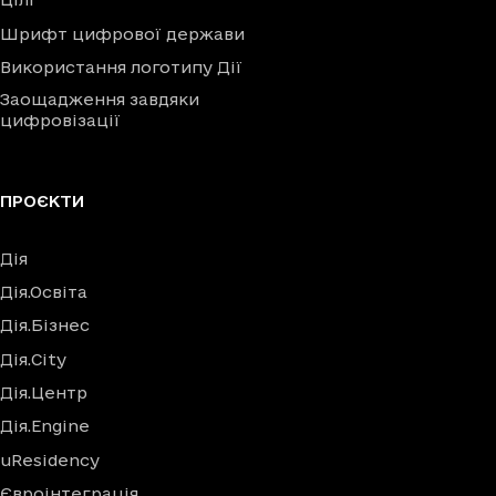
Шрифт цифрової держави
Використання логотипу Дії
Заощадження завдяки
цифровізації
ПРОЄКТИ
Дія
Дія.Освіта
Дія.Бізнес
Дія.City
Дія.Центр
Дія.Engine
uResidency
Євроінтеграція