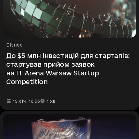
Рубрики
Бізнес
До $5 млн інвестицій для стартапів:
стартував прийом заявок
на IT Arena Warsaw Startup
Competition
Дата та час публікації
Час читання
:
:
19 січ.
, 16:55
1
хв