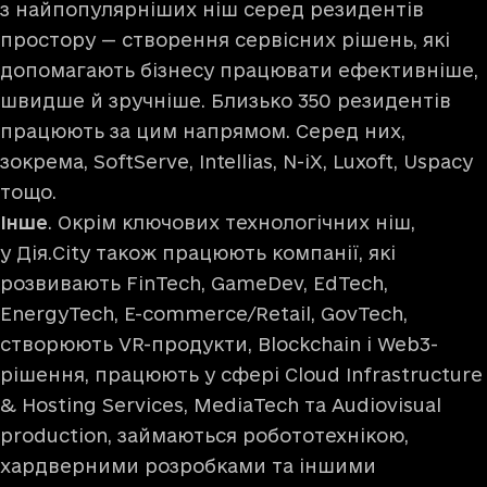
з найпопулярніших ніш серед резидентів
простору — створення сервісних рішень, які
допомагають бізнесу працювати ефективніше,
швидше й зручніше. Близько 350 резидентів
працюють за цим напрямом. Серед них,
зокрема, SoftServe, Intellias, N-iX, Luxoft, Uspacy
тощо.
Інше
. Окрім ключових технологічних ніш,
у Дія.City також працюють компанії, які
розвивають FinTech, GameDev, EdTech,
EnergyTech, E-commerce/Retail, GovTech,
створюють VR-продукти, Blockchain і Web3-
рішення, працюють у сфері Cloud Infrastructure
& Hosting Services, MediaTech та Audiovisual
production, займаються робототехнікою,
хардверними розробками та іншими