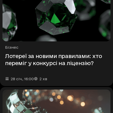
Рубрики
Бізнес
Лотереї за новими правилами: хто
переміг у конкурсі на ліцензію?
Дата та час публікації
Час читання
:
:
28 січ.
, 16:00
2
хв