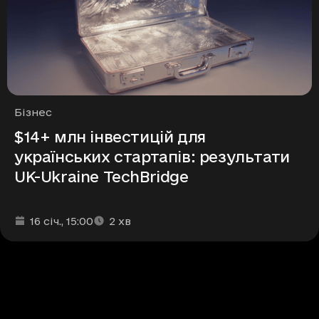
Рубрики
Бізнес
$14+ млн інвестицій для
українських стартапів: результати
UK-Ukraine TechBridge
Дата та час публікації
Час читання
:
:
16 січ.
, 15:00
2
хв