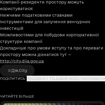
Компанії-резиденти простору можуть
користуватися:
Нижчими податковими ставками
Інструментами для залучення венчурних
інвестицій
Можливостями для побудови корпоративної
структури компанії
Докладніше про умови вступу та про переваги
простору можна дізнатися тут —
http://city.diia.gov.ua
.
Дія.City
ПОДІЛИТИСЬ
FACEBOOK
X
TELEGRAM
REDDIT
КОПІЮВАТИ
ЧИТАЙТЕ БІЛЬШЕ