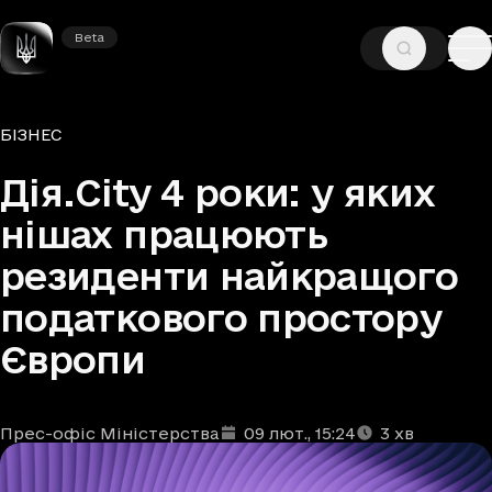
Beta
Beta
—
—
ГОЛОВНА
НОВИНИ
БІЗНЕС
Рубрики
БІЗНЕС
Дія.City 4 роки: у яких
нішах працюють
резиденти найкращого
податкового простору
Європи
Прес-офіс Міністерства
09 лют.
, 15:24
3
хв
Автори
Дата та час публікації
Час читання
:
: