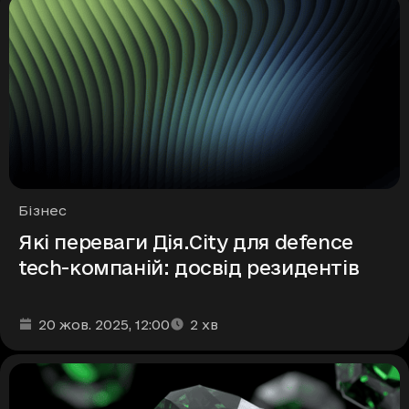
Рубрики
Бізнес
Які переваги Дія.City для defence
tech-компаній: досвід резидентів
Дата та час публікації
Час читання
:
:
20 жов. 2025
, 12:00
2
хв