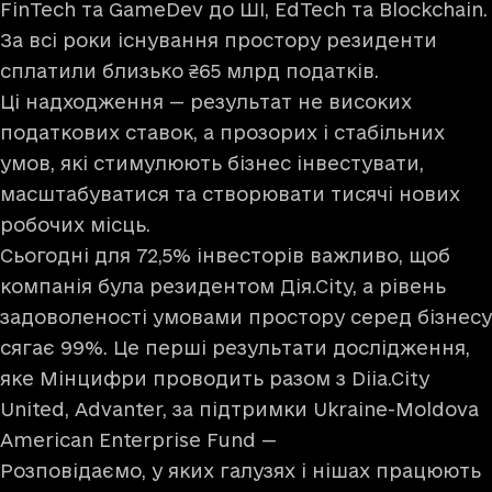
FinTech та GameDev до ШІ, EdTech та Blockchain.
За всі роки існування простору резиденти
сплатили близько ₴65 млрд податків.
Ці надходження — результат не високих
податкових ставок, а прозорих і стабільних
умов, які стимулюють бізнес інвестувати,
масштабуватися та створювати тисячі нових
робочих місць.
Сьогодні для 72,5% інвесторів важливо, щоб
компанія була резидентом Дія.Сіty, а рівень
задоволеності умовами простору серед бізнесу
сягає 99%. Це перші результати дослідження,
яке Мінцифри проводить разом з Diia.City
United, Advanter, за підтримки Ukraine-Moldova
American Enterprise Fund —
Розповідаємо, у яких галузях і нішах працюють