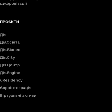
цифровізації
ПРОЄКТИ
Дія
Дія.Освіта
Дія.Бізнес
Дія.City
Дія.Центр
Дія.Engine
uResidency
Євроінтеграція
Віртуальні активи