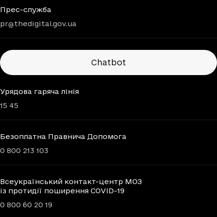
Прес-служба
pr@thedigital.gov.ua
Chatbots
Chatbot
Урядова гаряча лінія
15 45
Безоплатна Правнича Допомога
0 800 213 103
Всеукраїнський контакт-центр МОЗ
із протидії поширення COVID-19
0 800 60 20 19