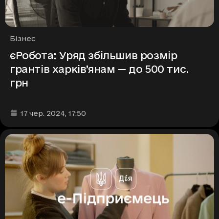
Рубрики
Бізнес
єРобота: Уряд збільшив розмір
грантів харків’янам — до 500 тис.
грн
Дата та час публікації
:
17 чер. 2024
, 17:50