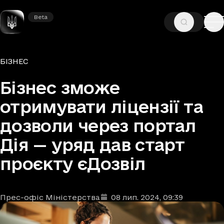
Beta
Beta
—
—
ГОЛОВНА
НОВИНИ
БІЗНЕС
Рубрики
БІЗНЕС
Бізнес зможе
отримувати ліцензії та
дозволи через портал
Дія — уряд дав старт
проєкту єДозвіл
Прес-офіс Міністерства
08 лип. 2024
, 09:39
Автори
Дата та час публікації
: