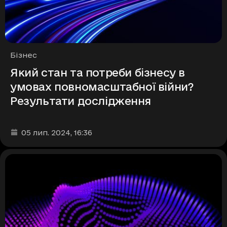
Рубрики
Бізнес
Який стан та потреби бізнесу в
умовах повномасштабної війни?
Результати дослідження
Дата та час публікації
:
05 лип. 2024
, 16:36