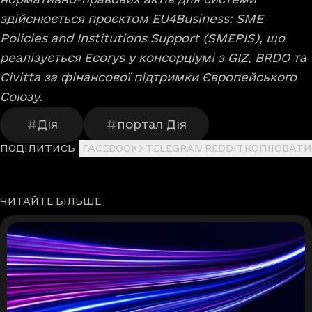
здійснюється проєктом EU4Business: SME
Policies and Institutions Support (SMEPIS), що
реалізується Ecorys у консорціумі з GIZ, BRDO та
Civitta за фінансової підтримки Європейського
Союзу.
Дія
портал Дія
ПОДІЛИТИСЬ
FACEBOOK
X
TELEGRAM
REDDIT
КОПІЮВАТИ
ЧИТАЙТЕ БІЛЬШЕ