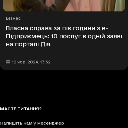
Рубрики
Бізнес
Власна справа за пів години з е-
Підприємець: 10 послуг в одній заяві
на порталі Дія
Дата та час публікації
:
12 чер. 2024
, 13:52
МАЄТЕ ПИТАННЯ?
Напишіть нам у месенджер