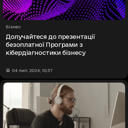
Рубрики
Бізнес
Долучайтеся до презентації
безоплатної Програми з
кібердіагностики бізнесу
Дата та час публікації
:
04 лип. 2024
, 10:37