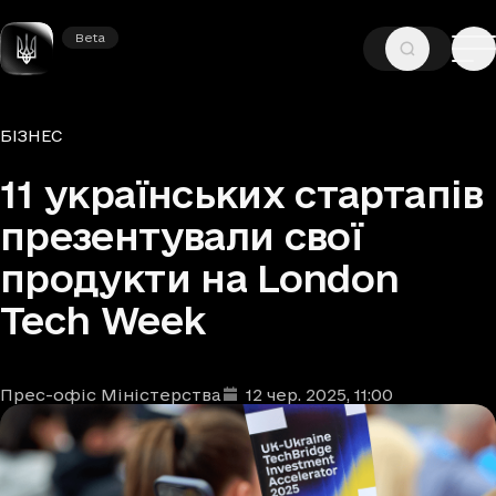
Beta
Beta
—
—
ГОЛОВНА
НОВИНИ
БІЗНЕС
Рубрики
БІЗНЕС
11 українських стартапів
презентували свої
продукти на London
Tech Week
Прес-офіс Міністерства
12 чер. 2025
, 11:00
Автори
Дата та час публікації
: