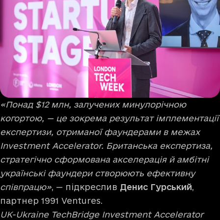
«Понад $12 млн, залучених минулорічною
когортою, — це зокрема результат імплементації
експертизи, отриманої фаундерами в межах
Investment Accelerator. Британська експертиза,
стратегічно сформована акселерація й амбітні
українські фаундери створюють ефективну
співпрацю»
, — підкреслив
Денис Гурський
,
партнер 1991 Ventures.
UK-Ukraine TechBridge Investment Accelerator