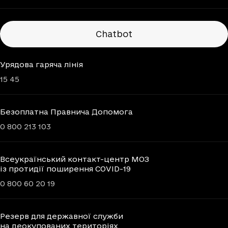
Chatbots
Chatbot
Урядова гаряча лінія
15 45
Безоплатна Правнича Допомога
0 800 213 103
Всеукраїнський контакт-центр МОЗ
із протидії поширення COVID-19
0 800 60 20 19
Резерв для державної служби
на деокупованих територіях