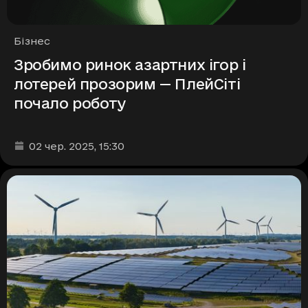
Рубрики
Бізнес
Зробимо ринок азартних ігор і
лотерей прозорим — ПлейСіті
почало роботу
Дата та час публікації
:
02 чер. 2025
, 15:30