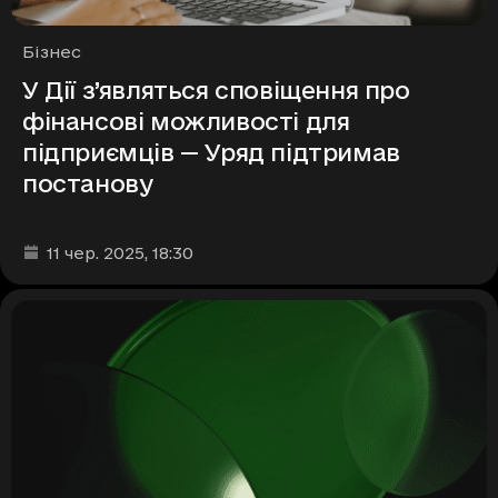
Рубрики
Бізнес
У Дії з’являться сповіщення про
фінансові можливості для
підприємців — Уряд підтримав
постанову
Дата та час публікації
:
11 чер. 2025
, 18:30