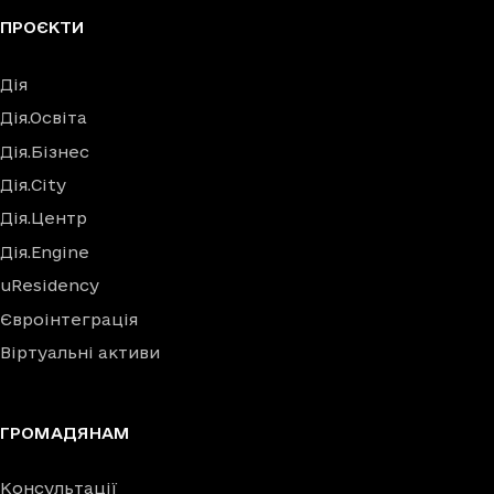
ПРОЄКТИ
Дія
Дія.Освіта
Дія.Бізнес
Дія.City
Дія.Центр
Дія.Engine
uResidency
Євроінтеграція
Віртуальні активи
ГРОМАДЯНАМ
Консультації