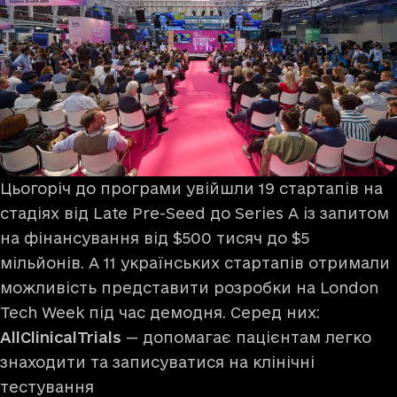
Цьогоріч до програми увійшли 19 стартапів на
стадіях від Late Pre-Seed до Series A із запитом
на фінансування від $500 тисяч до $5
мільйонів. А 11 українських стартапів отримали
можливість представити розробки на London
Tech Week під час демодня. Серед них:
AllClinicalTrials
— допомагає пацієнтам легко
знаходити та записуватися на клінічні
тестування