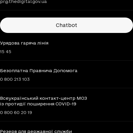
pr@thedigital.gov.ua
Chatbots
Chatbot
Урядова гаряча лінія
15 45
Безоплатна Правнича Допомога
0 800 213 103
Всеукраїнський контакт-центр МОЗ
із протидії поширення COVID-19
0 800 60 20 19
Резерв для державної служби