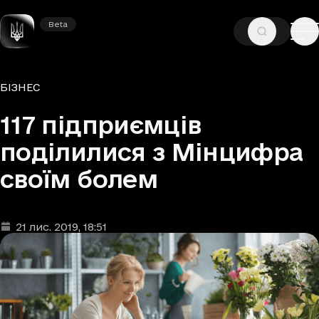
Beta
Beta
—
—
ГОЛОВНА
НОВИНИ
БІЗНЕС
Рубрики
БІЗНЕС
117 підприємців
поділилися з Мінцифра
своїм болем
21 лис. 2019
, 18:51
Дата та час публікації
: