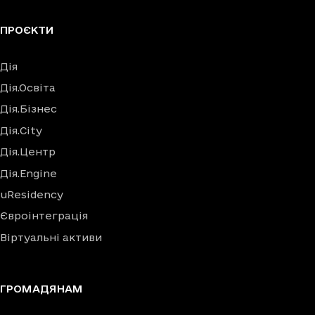
ПРОЄКТИ
Дія
Дія.Освіта
Дія.Бізнес
Дія.City
Дія.Центр
Дія.Engine
uResidency
Євроінтеграція
Віртуальні активи
ГРОМАДЯНАМ