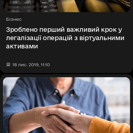
Рубрики
Бізнес
Зроблено перший важливий крок у
легалізації операцій з віртуальними
активами
Дата та час публікації
:
18 лис. 2019
, 11:10