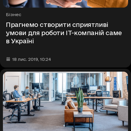
Рубрики
Бізнес
Прагнемо створити сприятливі
умови для роботи ІТ-компаній саме
в Україні
Дата та час публікації
:
18 лис. 2019
, 10:24