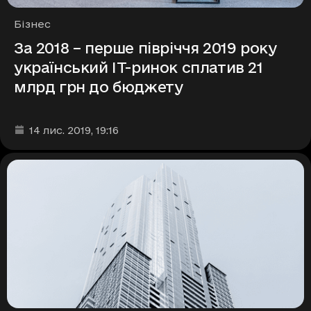
Рубрики
Бізнес
За 2018 – перше півріччя 2019 року
український ІТ-ринок сплатив 21
млрд грн до бюджету
Дата та час публікації
:
14 лис. 2019
, 19:16