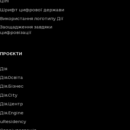
Цілі
Шрифт цифрової держави
Використання логотипу Дії
Заощадження завдяки
цифровізації
ПРОЄКТИ
Дія
Дія.Освіта
Дія.Бізнес
Дія.City
Дія.Центр
Дія.Engine
uResidency