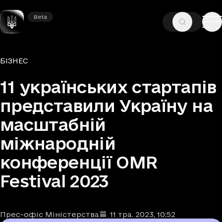
Beta
Beta
—
—
ГОЛОВНА
НОВИНИ
БІЗНЕС
Рубрики
БІЗНЕС
11 українських стартапів
представили Україну на
масштабній
міжнародній
конференції OMR
Festival 2023
Прес-офіс Міністерства
11 тра. 2023
, 10:52
Автори
Дата та час публікації
: