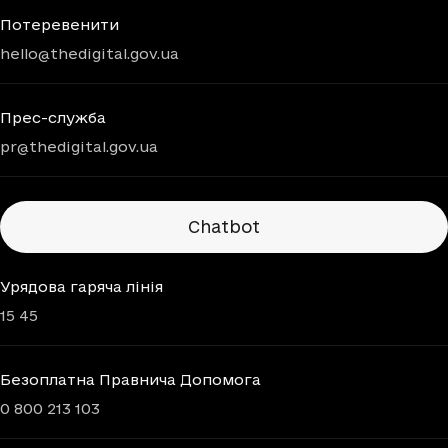
Потеревенити
hello@thedigital.gov.ua
Прес-служба
pr@thedigital.gov.ua
Chatbots
Chatbot
Урядова гаряча лінія
15 45
Безоплатна Правнича Допомога
0 800 213 103