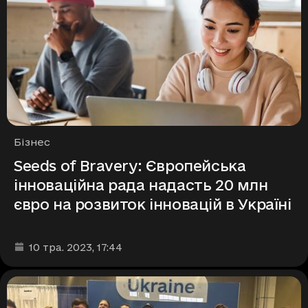
Рубрики
Бізнес
Seeds of Bravery: Європейська
інноваційна рада надасть 20 млн
євро на розвиток інновацій в Україні
Дата та час публікації
:
10 тра. 2023
, 17:44