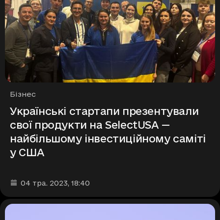
Рубрики
Бізнес
Українські стартапи презентували
свої продукти на SelectUSA —
найбільшому інвестиційному саміті
у США
Дата та час публікації
:
04 тра. 2023
, 18:40