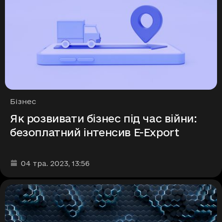
Рубрики
Бізнес
Як розвивати бізнес під час війни:
безоплатний інтенсив E-Export
Дата та час публікації
:
04 тра. 2023
, 13:56