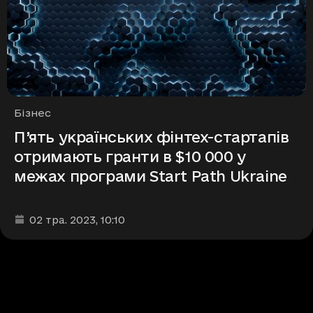
Рубрики
Бізнес
П’ять українських фінтех-стартапів
отримають гранти в $10 000 у
межах програми Start Path Ukraine
Дата та час публікації
:
02 тра. 2023
, 10:10