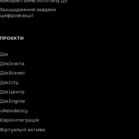
Використання логотипу Дії
Заощадження завдяки
цифровізації
ПРОЄКТИ
Дія
Дія.Освіта
Дія.Бізнес
Дія.City
Дія.Центр
Дія.Engine
uResidency
Євроінтеграція
Віртуальні активи