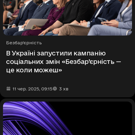
Рубрики
Безбар’єрність
В Україні запустили кампанію
соціальних змін «Безбар’єрність —
це коли можеш»
Дата та час публікації
Час читання
:
:
11 чер. 2025
, 09:15
3
хв