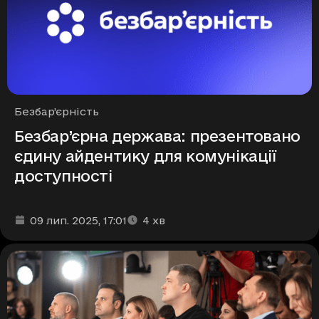
Рубрики
Безбар’єрність
Безбар’єрна держава: презентовано
єдину айдентику для комунікації
доступності
Дата та час публікації
Час читання
:
:
09 лип. 2025
, 17:01
4
хв