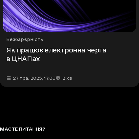
Рубрики
Безбар’єрність
Як працює електронна черга
в ЦНАПах
Дата та час публікації
Час читання
:
:
27 тра. 2025
, 17:00
2
хв
МАЄТЕ ПИТАННЯ?