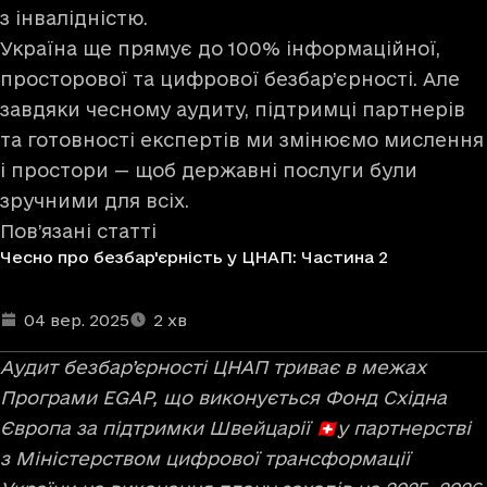
з інвалідністю.
Україна ще прямує до 100% інформаційної,
просторової та цифрової безбар’єрності. Але
завдяки чесному аудиту, підтримці партнерів
та готовності експертів ми змінюємо мислення
і простори — щоб державні послуги були
зручними для всіх.
Пов’язані статті
Чесно про безбар'єрність у ЦНАП: Частина 2
Дата та час публікації
Час читання
:
:
04 вер. 2025
2
хв
Аудит безбар’єрності ЦНАП триває в межах
Програми EGAP, що виконується Фонд Східна
Європа за підтримки Швейцарії 🇨🇭у партнерстві
з Міністерством цифрової трансформації