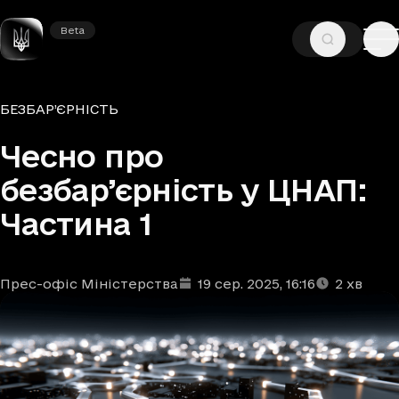
Beta
Beta
—
—
ГОЛОВНА
НОВИНИ
БЕЗБАР’ЄРНІСТЬ
Рубрики
БЕЗБАР’ЄРНІСТЬ
Чесно про
безбар’єрність у ЦНАП:
Частина 1
Прес-офіс Міністерства
19 сер. 2025
, 16:16
2
хв
Автори
Дата та час публікації
Час читання
:
: