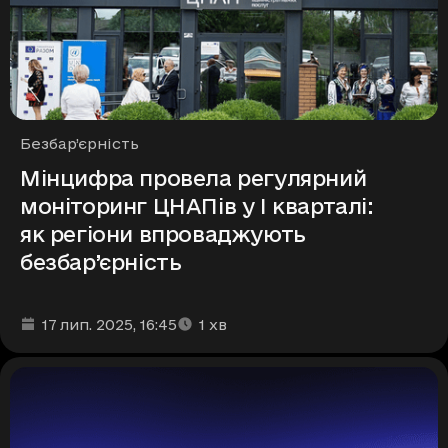
Рубрики
Безбар’єрність
Мінцифра провела регулярний
моніторинг ЦНАПів у І кварталі:
як регіони впроваджують
безбар’єрність
Дата та час публікації
Час читання
:
:
17 лип. 2025
, 16:45
1
хв