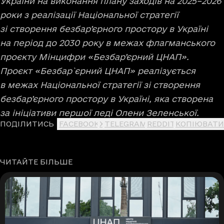
України на виконання плану заходів на 2025–2026
роки з реалізації Національної стратегії
зі створення безбар’єрного простору в Україні
на період до 2030 року в межах флагманського
проєкту Мінцифри «Безбар’єрний ЦНАП».
Проєкт «Безбар`єрний ЦНАП» реалізується
в межах Національної стратегії зі створення
безбар’єрного простору в Україні, яка створена
за ініціативи першої леді Олени Зеленської.
ПОДІЛИТИСЬ
FACEBOOK
X
TELEGRAM
REDDIT
КОПІЮВАТИ
ЧИТАЙТЕ БІЛЬШЕ