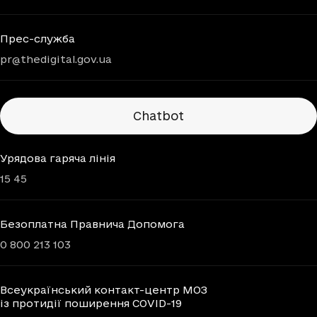
Прес-служба
pr@thedigital.gov.ua
Chatbots
Chatbot
Урядова гаряча лінія
15 45
Безоплатна Правнича Допомога
0 800 213 103
Всеукраїнський контакт-центр МОЗ
із протидії поширення COVID-19