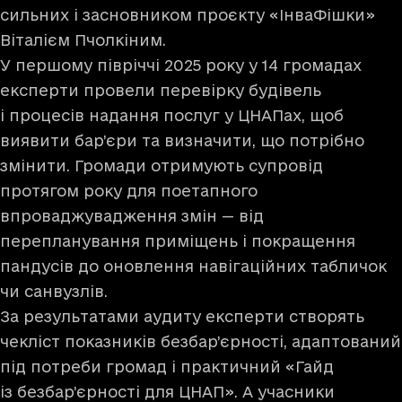
сильних і засновником проєкту «ІнваФішки»
Віталієм Пчолкіним.
У першому півріччі 2025 року у 14 громадах
експерти
провели перевірку
будівель
і процесів надання послуг у ЦНАПах, щоб
виявити бар’єри та визначити, що потрібно
змінити. Громади отримують супровід
протягом року для поетапного
впроваджувадження змін — від
перепланування приміщень і покращення
пандусів до оновлення навігаційних табличок
чи санвузлів.
За результатами аудиту експерти створять
чекліст показників безбар’єрності, адаптований
під потреби громад і практичний «Гайд
із безбар’єрності для ЦНАП». А учасники