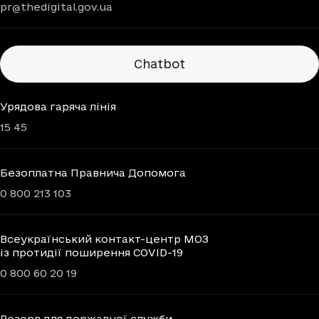
pr@thedigital.gov.ua
Chatbots
Chatbot
Урядова гаряча лінія
15 45
Безоплатна Правнича Допомога
0 800 213 103
Всеукраїнський контакт-центр МОЗ
із протидії поширення COVID-19
0 800 60 20 19
Резерв для державної служби