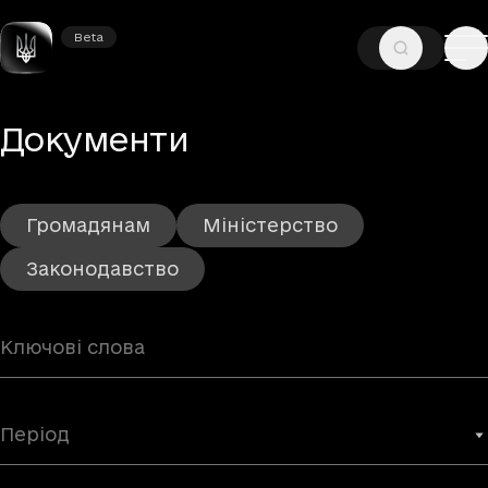
Beta
Beta
—
ГОЛОВНА
ДОКУМЕНТИ
Документи
Громадянам
Міністерство
Законодавство
Період