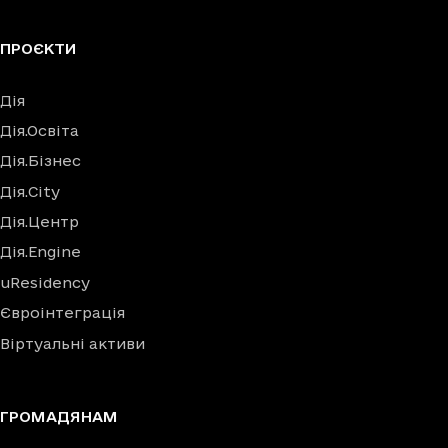
ПРОЄКТИ
Дія
Дія.Освіта
Дія.Бізнес
Дія.City
Дія.Центр
Дія.Engine
uResidency
Євроінтеграція
Віртуальні активи
ГРОМАДЯНАМ