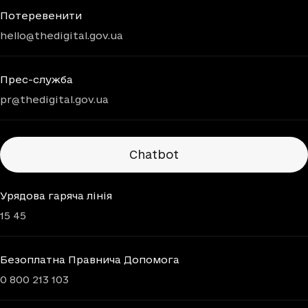
Потеревенити
hello@thedigital.gov.ua
Прес-служба
pr@thedigital.gov.ua
Chatbots
Chatbot
Урядова гаряча лінія
15 45
Безоплатна Правнича Допомога
0 800 213 103