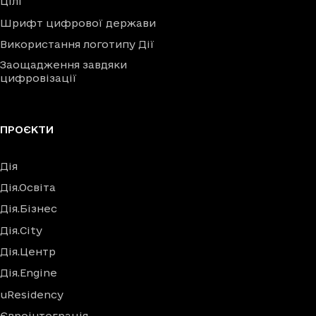
Цілі
Шрифт цифрової держави
Використання логотипу Дії
Заощадження завдяки
цифровізації
ПРОЄКТИ
Дія
Дія.Освіта
Дія.Бізнес
Дія.City
Дія.Центр
Дія.Engine
uResidency
Євроінтеграція