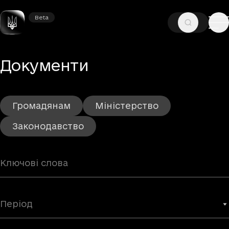
Beta
Beta
—
ГОЛОВНА
ДОКУМЕНТИ
Документи
Громадянам
Міністерство
Законодавство
Період