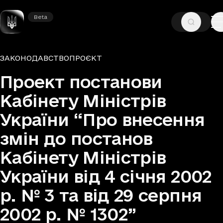
Beta
Beta
—
—
ГОЛОВНА
ДОКУМЕНТИ
ЗАКОНОДАВСТВО
ЗАКОНОДАВСТВО
ПРОЄКТ
Група документів та тип
Проект постанови
Кабінету Міністрів
України “Про внесення
змін до постанов
Кабінету Міністрів
України від 4 січня 2002
р. № 3 та від 29 серпня
2002 р. № 1302”