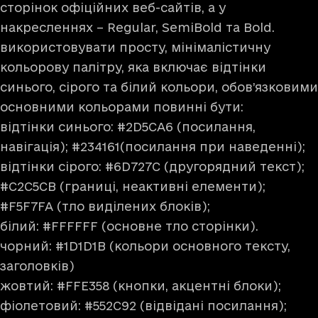
сторінок офіційних веб-сайтів, а у
накресленнях – Regular, SemiBold та Bold.
використовувати просту, мінімалістичну
кольорову палітру, яка включає відтінки
синього, сірого та білий кольори, обов’язковими
основними кольорами повинні бути:
відтінки синього: #2D5CA6 (посилання,
навігація); #234161(посилання при наведенні);
відтінки сірого: #6D727C (другорядний текст);
#C2C5CB (границі, неактивні елементи);
#F5F7FA (тло виділених блоків);
білий: #FFFFFF (основне тло сторінки).
чорний: #1D1D1B (кольори основного тексту,
заголовків)
жовтий: #FFE358 (кнопки, акцентні блоки);
фіолетовий: #552C92 (відвідані посилання);